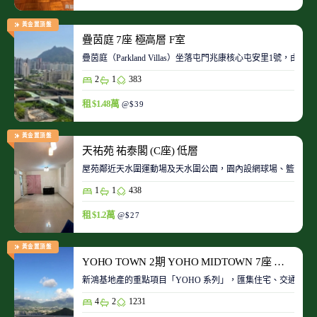
黃金置頂盤
疊茵庭 7座 極高層 F室
疊茵庭（Parkland Villas）坐落屯門兆康核心屯安里1
2
1
383
租 $1.48萬
@$39
黃金置頂盤
天祐苑 祐泰閣 (C座) 低層
屋苑鄰近天水圍運動場及天水圍公園，園內設網球場、籃球場
1
1
438
租 $1.2萬
@$27
黃金置頂盤
YOHO TOWN 2期 YOHO MIDTOWN 7座 極高層 D室
新鴻基地產的重點項目「YOHO 系列」，匯集住宅、交通、商場、
4
2
1231