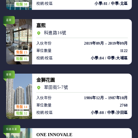
校網/校區
小學:81 / 中學:北區
租盤 38
嘉華
嘉熙
科進路16號
入伙年份
2019年09月 – 2019年09月
單位數量
1122
售盤 15
校網/校區
小學:84 / 中學:大埔區
租盤 35
華懋
金獅花園
翠田街5-7號
入伙年份
1986年12月 – 1987年10月
單位數量
2768
售盤 14
校網/校區
小學:88 / 中學:沙田區
租盤 32
恒基兆業
ONE INNOVALE