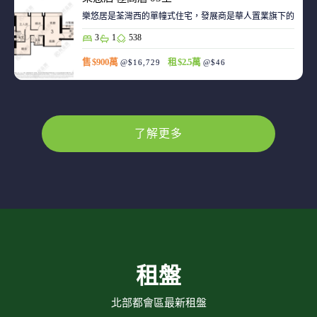
樂悠居是荃灣西的單幢式住宅，發展商是華人置業旗下的廣生
3
1
538
售 $900萬
租 $2.5萬
@$16,729
@$46
了解更多
租盤
北部都會區最新租盤