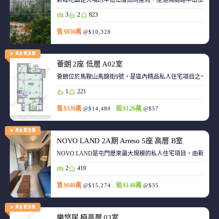
新峰花園是大埔的中低密度高尚屋苑，座落馬窩路半山位置，
3
2
823
售 $850萬
@$10,328
黃金置頂盤
薈朗 2座 低層 A02室
薈朗位於馬鞍山馬錦街9號，是區內精品私人住宅項目之一，
1
221
售 $320萬
租 $1.26萬
@$14,480
@$57
黃金置頂盤
NOVO LAND 2A期 Arreso 5座 高層 B室
NOVO LAND是屯門歷來最大規模的私人住宅項目，由新鴻基
2
419
售 $640萬
租 $1.48萬
@$15,274
@$35
黃金置頂盤
樂悠居 極高層 03室