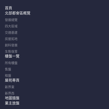
首頁
北部都會區概覽​
發展總覽
四大區域
交通基建
房屋拓地
創科發展
生態保育
樓盤一覽
所有樓盤
售盤
租盤
屋苑專頁
新界東
新界西
地圖搵盤
業主放盤