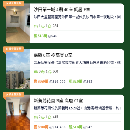
黃金置頂盤
沙田第一城 4期 40座 低層 F室
沙田大型藍籌屋苑沙田第一城位於沙田市第一號地段，因此整
1
1
284
租 $1.3萬
@$46
黃金置頂盤
嘉熙 8座 極高層 D室
臨海低密度豪宅嘉熙位於新界大埔白石角科進路16號，遠離都
3
1
600
售 $960萬
租 $2.6萬
@$16,000
@$43
黃金置頂盤
新葵芳花園 B座 高層 07室
新葵芳花園位於葵義路12-20號，由港鐵/新鴻基發展，於198
2
1
415
售 $600萬
租 $1.8萬
@$14,458
@$43