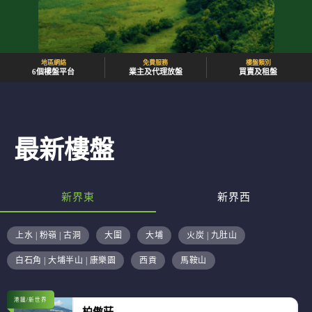
地區網絡
免費服務
樓盤類別
6個樓盤平台
業主及代理放盤
買賣及租盤
最新樓盤
新界東
新界西
上水 | 粉嶺 | 古洞
大圍
大埔
火炭 | 九肚山
白石角 | 大埔半山 | 康樂園
西貢
馬鞍山
港鐵/新世界