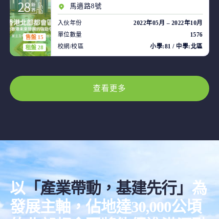
馬適路8號
入伙年份
2022年05月 – 2022年10月
單位數量
1576
售盤 15
校網/校區
小學:81 / 中學:北區
租盤 28
查看更多
以
「產業帶動，基建先行」
為
發展主軸，佔地達30,000公頃