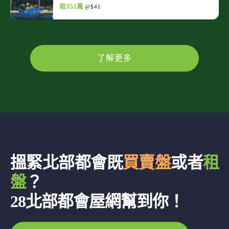
租 $5.1萬
@$41
了解更多
搵緊北部都會既
買賣盤
或者
租
盤
？
28北部都會屋網幫到你！