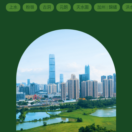
上水
粉嶺
古洞
元朗
天水圍
加州 | 錦繡
洪水