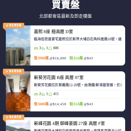
買賣盤
北部都會區最新及即走樓盤
黃金置頂盤
嘉熙 8座 極高層 D室
臨海低密度豪宅嘉熙位於新界大埔白石角科進路16號，遠離都
3
1
600
售 $960萬
租 $2.6萬
@$16,000
@$43
黃金置頂盤
新葵芳花園 B座 高層 07室
新葵芳花園位於葵義路12-20號，由港鐵/新鴻基發展，於198
2
1
415
售 $600萬
租 $1.8萬
@$14,458
@$43
黃金置頂盤
新峰花園 4期 御峰豪園 27座 高層 F室