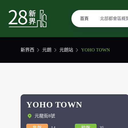
首頁
北部都會區概
新界西
元朗
元朗站
YOHO TOWN
YOHO TOWN
元龍街8號
售盤
14
租盤
35