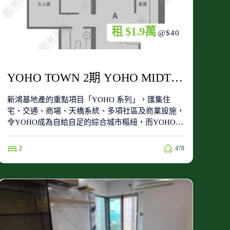
租 $1.9萬
@$40
YOHO TOWN 2期 YOHO MIDTOWN 6座 極高層 A室
新鴻基地產的重點項目「YOHO 系列」，匯集住
宅、交通、商場、天橋系統、多項社區及商業設施，
令YOHO成為自給自足的綜合城市樞紐，而YOHO
Town屬於第一期的住宅項目，位於整個項目的南
端，附近有同系屋苑新元朗中心、YOHO Midtown及
2
478
Grand YOHO。