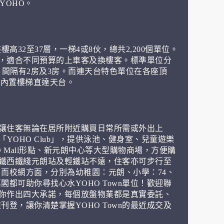
 YOHO。
座樓高32至37層，一梯4或8伙，總共2,200個單位。
圍廣，適合不同預算的上車客及換樓客。標準單位分
呎，間隔有2房及3房。而連天台特色單位在各座頂
房，內置樓梯直達天台。
善，讓住客無論在居所附近購買日常所需或外出上
「YOHO Club」，提供泳池、健身室、兒童遊樂
 Mall形點、新元朗中心等大型購物商場，方便購
離港鐵西鐵綫元朗站及輕鐵站不遠，住客亦可步行至
而校網方面，分別為幼稚園：元朗、小學：74、
都可助你尋找心水YOHO Town單位！歡迎聯
更為你作出四大承諾，每個放盤物業都是真實委託、
登，讓你清楚掌握YOHO Town的最近成交及