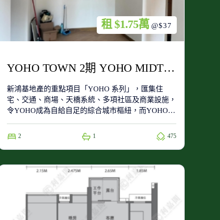
租 $1.75萬
@$37
YOHO TOWN 2期 YOHO MIDTOWN 2座 低層 F室
新鴻基地產的重點項目「YOHO 系列」，匯集住
宅、交通、商場、天橋系統、多項社區及商業設施，
令YOHO成為自給自足的綜合城市樞紐，而YOHO
Town屬於第一期的住宅項目，位於整個項目的南
端，附近有同系屋苑新元朗中心、YOHO Midtown及
2
1
475
Grand YOHO。