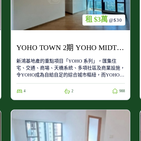
租 $3萬
@$30
YOHO TOWN 2期 YOHO MIDTOWN 8座 中層 C室
新鴻基地產的重點項目「YOHO 系列」，匯集住
宅、交通、商場、天橋系統、多項社區及商業設施，
令YOHO成為自給自足的綜合城市樞紐，而YOHO
Town屬於第一期的住宅項目，位於整個項目的南
端，附近有同系屋苑新元朗中心、YOHO Midtown及
4
2
988
Grand YOHO。