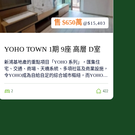
售 $650萬
@$15,403
YOHO TOWN 1期 9座 高層 D室
新鴻基地產的重點項目「YOHO 系列」，匯集住
宅、交通、商場、天橋系統、多項社區及商業設施，
令YOHO成為自給自足的綜合城市樞紐，而YOHO
Town屬於第一期的住宅項目，位於整個項目的南
端，附近有同系屋苑新元朗中心、YOHO Midtown及
2
422
Grand YOHO。