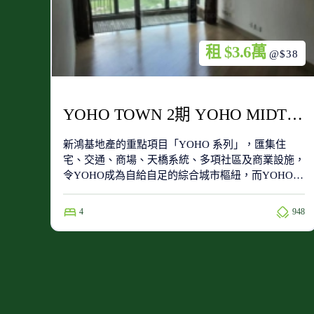
租 $3.6萬
@$38
YOHO TOWN 2期 YOHO MIDTOWN 8座 高層 E室
新鴻基地產的重點項目「YOHO 系列」，匯集住
宅、交通、商場、天橋系統、多項社區及商業設施，
令YOHO成為自給自足的綜合城市樞紐，而YOHO
Town屬於第一期的住宅項目，位於整個項目的南
端，附近有同系屋苑新元朗中心、YOHO Midtown及
4
948
Grand YOHO。