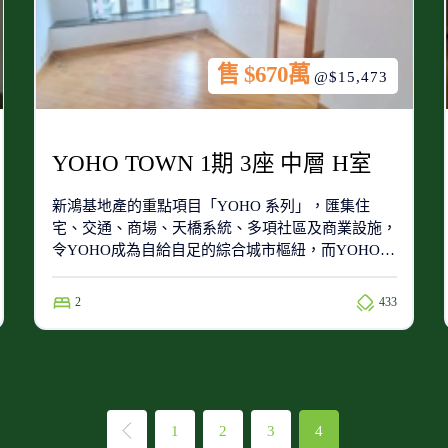
售 $670萬
@$15,473
YOHO TOWN 1期 3座 中層 H室
新鴻基地產的重點項目「YOHO 系列」，匯集住
宅、交通、商場、天橋系統、多項社區及商業設施，
令YOHO成為自給自足的綜合城市樞紐，而YOHO
Town屬於第一期的住宅項目，位於整個項目的南
端，附近有同系屋苑新元朗中心、YOHO Midtown及
2
433
Grand YOHO。
1
2
3
4