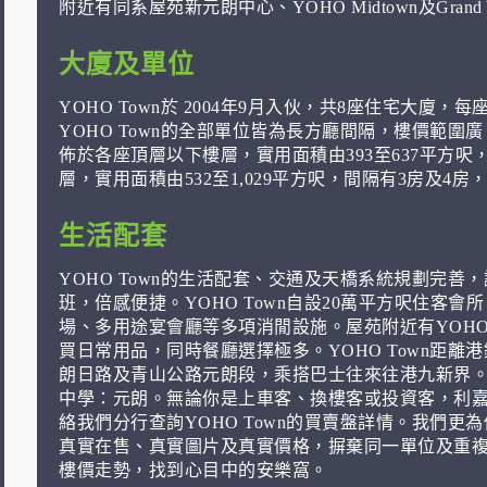
附近有同系屋苑新元朗中心、YOHO Midtown及Grand
大廈及單位
YOHO Town於 2004年9月入伙，共8座住宅大廈，每
YOHO Town的全部單位皆為長方廳間隔，樓價範
佈於各座頂層以下樓層，實用面積由393至637平方
層，實用面積由532至1,029平方呎，間隔有3房及4
生活配套
YOHO Town的生活配套、交通及天橋系統規劃完
班，倍感便捷。YOHO Town自設20萬平方呎住客會所
場、多用途宴會廳等多項消閒設施。屋苑附近有YOHO
買日常用品，同時餐廳選擇極多。YOHO Town距
朗日路及青山公路元朗段，乘搭巴士往來往港九新界。
中學：元朗。無論你是上車客、換樓客或投資客，利嘉閣
絡我們分行查詢YOHO Town的買賣盤詳情。我們
真實在售、真實圖片及真實價格，摒棄同一單位及重複刊
樓價走勢，找到心目中的安樂窩。