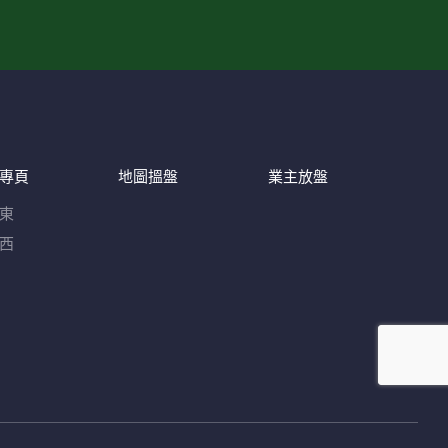
專頁
地圖搵盤
業主放盤
東
西