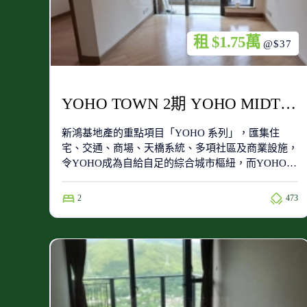
租 $1.75萬
@$37
YOHO TOWN 2期 YOHO MIDTOWN 8座 高層 A室
新鴻基地產的重點項目「YOHO 系列」，匯集住
宅、交通、商場、天橋系統、多項社區及商業設施，
令YOHO成為自給自足的綜合城市樞紐，而YOHO
Town屬於第一期的住宅項目，位於整個項目的南
端，附近有同系屋苑新元朗中心、YOHO Midtown及
2
473
Grand YOHO。