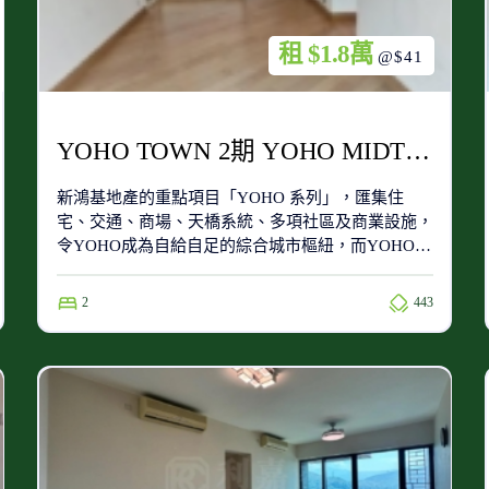
租 $1.8萬
@$41
YOHO TOWN 2期 YOHO MIDTOWN 2座 極高層 A室
新鴻基地產的重點項目「YOHO 系列」，匯集住
宅、交通、商場、天橋系統、多項社區及商業設施，
令YOHO成為自給自足的綜合城市樞紐，而YOHO
Town屬於第一期的住宅項目，位於整個項目的南
端，附近有同系屋苑新元朗中心、YOHO Midtown及
2
443
Grand YOHO。