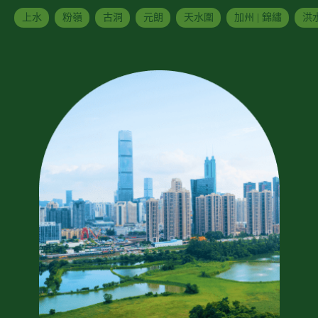
上水
粉嶺
古洞
元朗
天水圍
加州 | 錦繡
洪水