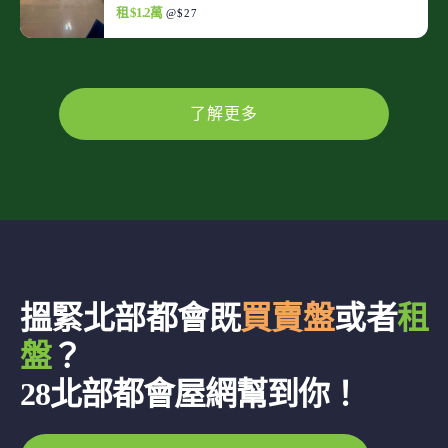
租 $1.2萬
@$27
了解更多
搵緊北部都會既
買賣盤
或者
租
盤
？
28北部都會屋網幫到你！