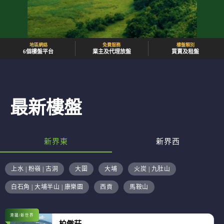
地區網絡
免費服務
樓盤類別
6個樓盤平台
業主及代理放盤
買賣及租盤
最新樓盤
新界東
新界西
上水 | 粉嶺 | 古洞
大圍
大埔
火炭 | 九肚山
白石角 | 大埔半山 | 康樂園
西貢
馬鞍山
港鐵/新世界