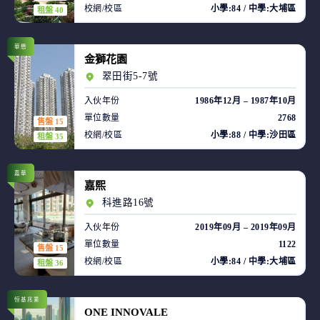
校網/校區
小學:84 / 中學:大埔區
租盤 40
華懋
金獅花園
翠田街5-7號
入伙年份
1986年12月 – 1987年10月
單位數量
2768
售盤 15
校網/校區
小學:88 / 中學:沙田區
租盤 35
嘉華
嘉熙
科進路16號
入伙年份
2019年09月 – 2019年09月
單位數量
1122
售盤 15
校網/校區
小學:84 / 中學:大埔區
租盤 36
恒基兆業
ONE INNOVALE