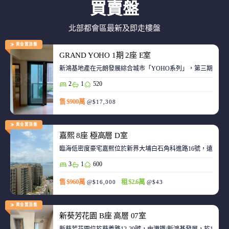
買賣盤
北部都會區最新及即走樓盤
黃金置頂盤
GRAND YOHO 1期 2座 E室
2
1
520
售 $900萬
@$17,308
黃金置頂盤
嘉熙 8座 極高層 D室
臨海低密度豪宅嘉熙位於新界大埔白石角科進路16號，遠離都
3
1
600
售 $960萬
租 $2.6萬
@$16,000
@$43
黃金置頂盤
新葵芳花園 B座 高層 07室