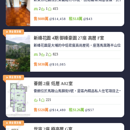
新葵芳花園位於葵義路12-20號，由港鐵/新鴻基發展，於198
2
1
415
售 $600萬
租 $1.8萬
@$14,458
@$43
黃金置頂盤
新峰花園 4期 御峰豪園 27座 高層 F室
新峰花園是大埔的中低密度高尚屋苑，座落馬窩路半山位置，
3
2
823
售 $830萬
@$10,085
黃金置頂盤
薈朗 2座 低層 A02室
薈朗位於馬鞍山馬錦街9號，是區內精品私人住宅項目之一，
1
221
售 $320萬
租 $1.26萬
@$14,480
@$57
黃金置頂盤
世宙 2座 極高層 G室