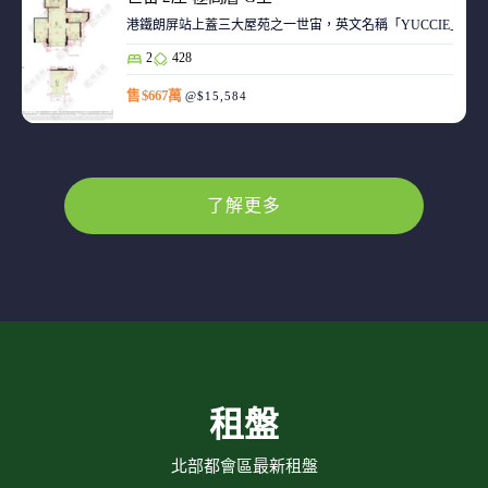
港鐵朗屏站上蓋三大屋苑之一世宙，英文名稱「YUCCIE」，意指
2
428
售 $667萬
@$15,584
了解更多
租盤
北部都會區最新租盤