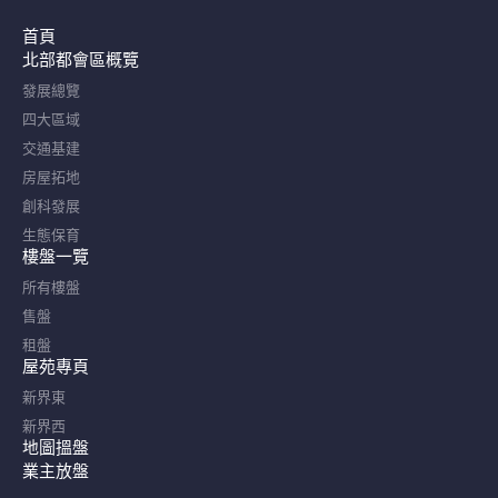
首頁
北部都會區概覽​
發展總覽
四大區域
交通基建
房屋拓地
創科發展
生態保育
樓盤一覽
所有樓盤
售盤
租盤
屋苑專頁
新界東
新界西
地圖搵盤
業主放盤