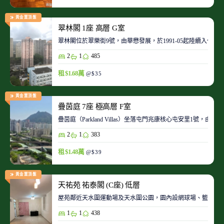
黃金置頂盤
翠林閣 1座 高層 G室
翠林閣位於翠樂街9號，由華懋發展，於1991-05起陸續入伙。
2
1
485
租 $1.68萬
@$35
黃金置頂盤
疊茵庭 7座 極高層 F室
疊茵庭（Parkland Villas）坐落屯門兆康核心屯安里1
2
1
383
租 $1.48萬
@$39
黃金置頂盤
天祐苑 祐泰閣 (C座) 低層
屋苑鄰近天水圍運動場及天水圍公園，園內設網球場、籃球場
1
1
438