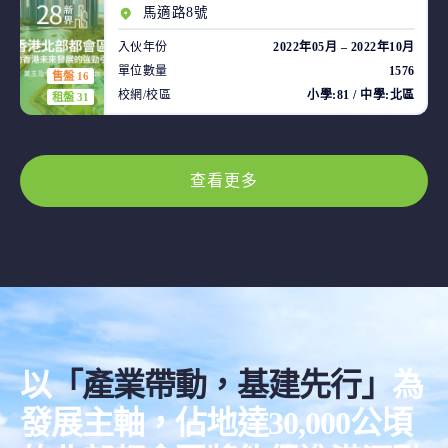
馬適路8號
入伙年份
2022年05月 – 2022年10月
單位數量
1576
售盤 16
校網/校區
小學:81 / 中學:北區
租盤 31
查看更多
以
「產業帶動，基建先行」
為
發展主軸，佔地達30,000公頃