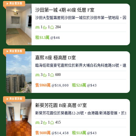
黃金置頂盤
沙田第一城 4期 40座 低層 F室
沙田大型藍籌屋苑沙田第一城位於沙田市第一號地段，因此整
1
1
284
租 $1.3萬
@$46
黃金置頂盤
嘉熙 8座 極高層 D室
臨海低密度豪宅嘉熙位於新界大埔白石角科進路16號，遠離都
3
1
600
售 $960萬
租 $2.6萬
@$16,000
@$43
黃金置頂盤
新葵芳花園 B座 高層 07室
新葵芳花園位於葵義路12-20號，由港鐵/新鴻基發展，於198
2
1
415
售 $600萬
租 $1.8萬
@$14,458
@$43