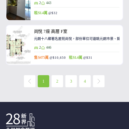
2
443
租 $1.4萬
@$32
尚悅 7座 高層 F室
元朗十八鄉著名屋苑尚悅，部份單位可遠眺元朗市景、錦田景
2
446
售 $475萬
租 $1.4萬
@$10,650
@$31
1
2
3
4