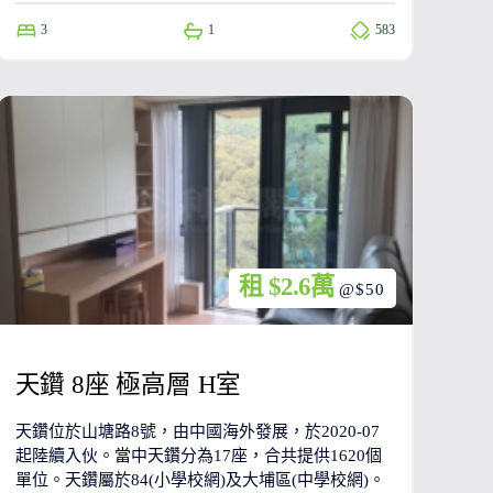
3
1
583
租 $2.6萬
@$50
天鑽 8座 極高層 H室
天鑽位於山塘路8號，由中國海外發展，於2020-07
起陸續入伙。當中天鑽分為17座，合共提供1620個
單位。天鑽屬於84(小學校網)及大埔區(中學校網)。