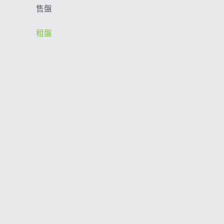
售盤
租盤