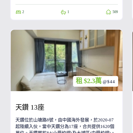
2
1
509
租 $2.3萬
@$44
天鑽 13座
天鑽位於山塘路8號，由中國海外發展，於2020-07
起陸續入伙。當中天鑽分為17座，合共提供1620個