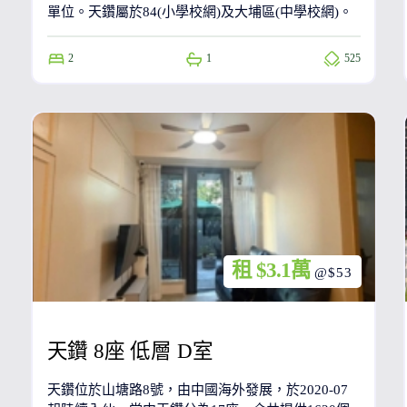
單位。天鑽屬於84(小學校網)及大埔區(中學校網)。
2
1
525
租 $3.1萬
@$53
天鑽 8座 低層 D室
天鑽位於山塘路8號，由中國海外發展，於2020-07