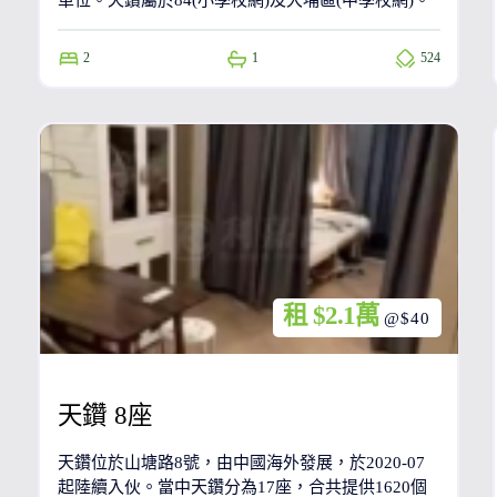
單位。天鑽屬於84(小學校網)及大埔區(中學校網)。
2
1
524
租 $2.1萬
@$40
天鑽 8座
天鑽位於山塘路8號，由中國海外發展，於2020-07
起陸續入伙。當中天鑽分為17座，合共提供1620個