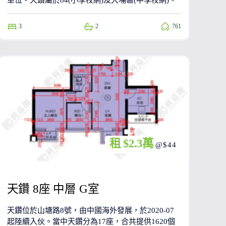
單位。天鑽屬於84(小學校網)及大埔區(中學校網)。
3
2
761
租 $2.3萬
@$44
天鑽 8座 中層 G室
天鑽位於山塘路8號，由中國海外發展，於2020-07
起陸續入伙。當中天鑽分為17座，合共提供1620個