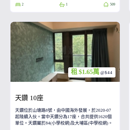
2
1
509
租 $1.65萬
@$44
天鑽 10座
天鑽位於山塘路8號，由中國海外發展，於2020-07
起陸續入伙。當中天鑽分為17座，合共提供1620個
單位。天鑽屬於84(小學校網)及大埔區(中學校網)。