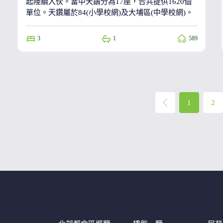
起陸續入伙。當中天鑽分為17座，合共提供1620個
單位。天鑽屬於84(小學校網)及大埔區(中學校網)。
3
1
589
1
2