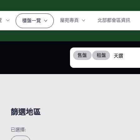
覽
屋苑專頁
北部都會區資訊
樓盤一覽
售盤
租盤
篩選地區
已選擇: