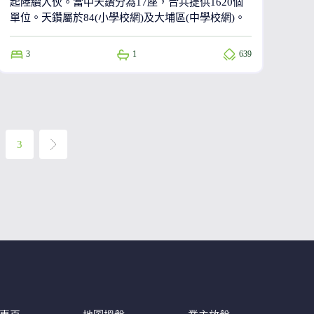
起陸續入伙。當中天鑽分為17座，合共提供1620個
單位。天鑽屬於84(小學校網)及大埔區(中學校網)。
3
1
639
3