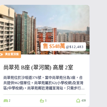
售 $548萬
@$12,483
黃金置頂盤
尚翠苑 B座 (翠河閣) 高層 2室
尚翠苑位於沙咀道376號，當中尚翠苑分為3座，合
共提供962個單位。尚翠苑屬於62(小學校網)及荃灣
區(中學校網)。尚翠苑鄰近港鐵荃灣站，只需步行13
分鐘到達。
2
1
439