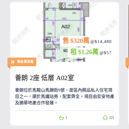
售 $320萬
@$14,480
租 $1.26萬
@$57
黃金置頂盤
薈朗 2座 低層 A02室
薈朗位於馬鞍山馬錦街9號，是區內精品私人住宅項
目之一，建於馬鐵站旁，配套齊全。項目由宏安地產
及錦華地產合作發展。
1
221