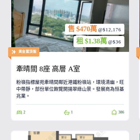
售 $470萬
@$12,176
租 $1.38萬
@$36
黃金置頂盤
牽晴間 8座 高層 A室
粉嶺指標屋苑牽晴間鄰近港鐵粉嶺站，環境清幽，旺
中帶靜，部份單位飽覽開揚翠綠山景。發展商為恒基
兆業。
2
1
386