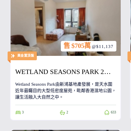
售 $705萬
@$11,137
黃金置頂盤
WETLAND SEASONS PARK 2期 11座
Wetland Seasons Park由新鴻基地產發展，是天水圍
近年最矚目的大型低密度屋苑，毗鄰香港濕地公園，
讓生活融入大自然之中。
3
2
633