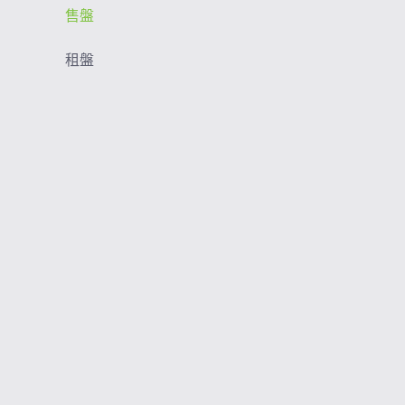
售盤
租盤