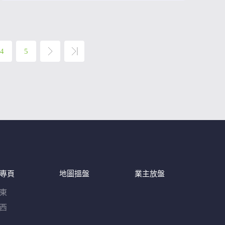
4
5
專頁
地圖搵盤
業主放盤
東
西