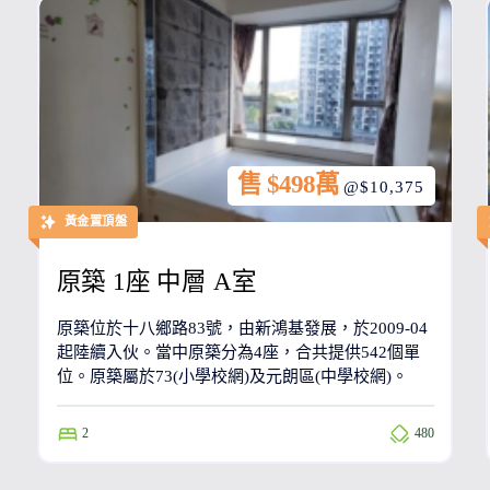
售 $498萬
@$10,375
黃金置頂盤
原築 1座 中層 A室
原築位於十八鄉路83號，由新鴻基發展，於2009-04
起陸續入伙。當中原築分為4座，合共提供542個單
位。原築屬於73(小學校網)及元朗區(中學校網)。
2
480