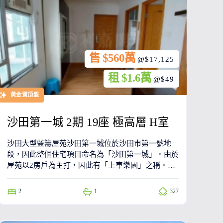
售 $560萬
@$17,125
租 $1.6萬
@$49
黃金置頂盤
沙田第一城 2期 19座 極高層 H室
沙田大型藍籌屋苑沙田第一城位於沙田市第一號地
段，因此整個住宅項目命名為「沙田第一城」。由於
屋苑以2房戶為主打，因此有「上車樂園」之稱。部
份單位可享城門河景或翠綠山景。發展商為恆基兆
業、新世界發展、新鴻基地產及長江實業。
2
1
327