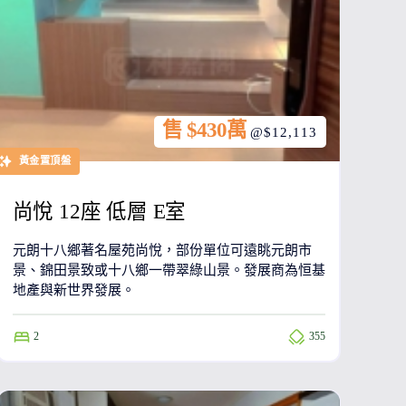
售 $430萬
@$12,113
黃金置頂盤
尚悅 12座 低層 E室
元朗十八鄉著名屋苑尚悅，部份單位可遠眺元朗市
景、錦田景致或十八鄉一帶翠綠山景。發展商為恒基
地產與新世界發展。
2
355