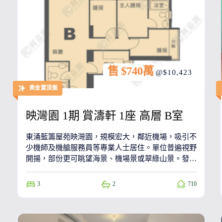
售 $740萬
@$10,423
黃金置頂盤
映灣園 1期 賞濤軒 1座 高層 B室
東涌藍籌屋苑映灣園，規模宏大，鄰近機場，吸引不
少機師及機艙服務員等專業人士居住。單位普遍視野
開揚，部份更可眺望海景、機場景或翠綠山景。發展
商為和記黃埔、長江實業及港鐵。
3
2
710