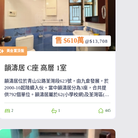
售 $610萬
@$13,708
黃金置頂盤
韻濤居 C座 高層 1室
韻濤居位於青山公路荃灣段623號，由九倉發展，於
2000-10起陸續入伙。當中韻濤居分為3座，合共提
供792個單位。韻濤居屬於62(小學校網)及荃灣區(中
學校網)。韻濤居鄰近港鐵荃灣西站，只需步行14分
鐘到達。
2
1
445