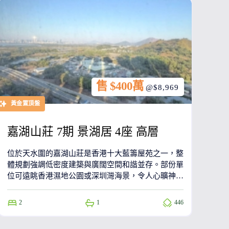
售 $400萬
@$8,969
黃金置頂盤
嘉湖山莊 7期 景湖居 4座 高層
位於天水圍的嘉湖山莊是香港十大藍籌屋苑之一，整
體規劃強調低密度建築與廣闊空間和諧並存。部份單
位可遠眺香港濕地公園或深圳灣海景，令人心曠神
怡。此外，由於嘉湖山莊各座每組相鄰單位的客廳並
非由主力牆隔開，不少業主會自行打通為相連戶，因
2
1
446
此衍生出不同面積及間隔的相連單位。發展商為長江
實業。