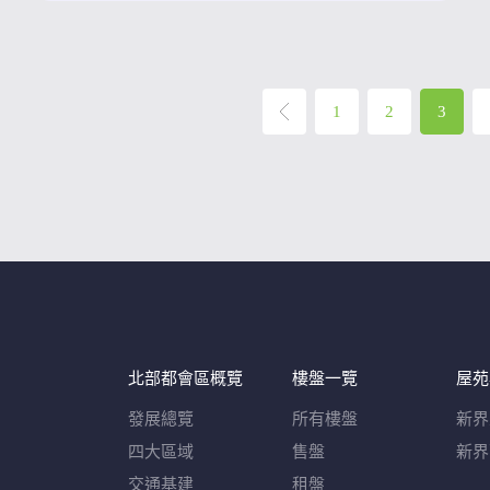
1
2
3
北部都會區概覽​
樓盤一覽
屋苑
發展總覽
所有樓盤
新界
四大區域
售盤
新界
交通基建
租盤