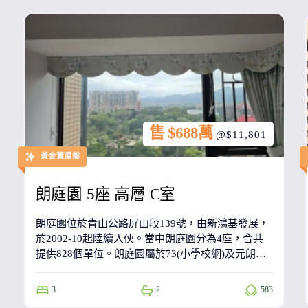
售 $688萬
@$11,801
黃金置頂盤
朗庭園 5座 高層 C室
朗庭園位於青山公路屏山段139號，由新鴻基發展，
於2002-10起陸續入伙。當中朗庭園分為4座，合共
提供828個單位。朗庭園屬於73(小學校網)及元朗區
(中學校網)。朗庭園鄰近港鐵朗屏站，只需步行9分
鐘到達。
3
2
583