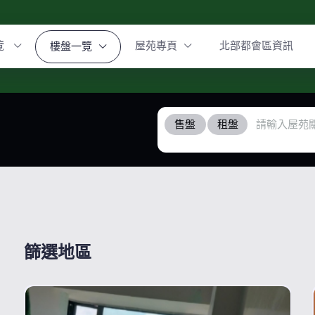
覽
屋苑專頁
北部都會區資訊
樓盤一覽
售盤
租盤
篩選地區