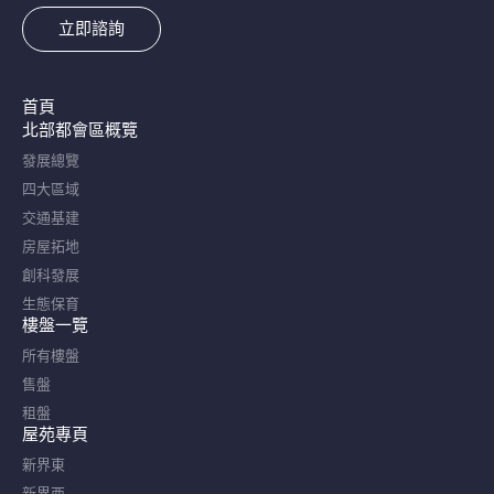
立即諮詢
首頁
北部都會區概覽​
發展總覽
四大區域
交通基建
房屋拓地
創科發展
生態保育
樓盤一覽
所有樓盤
售盤
租盤
屋苑專頁
新界東
新界西