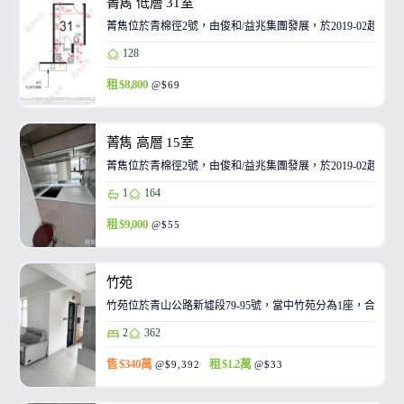
菁雋 低層 31室
菁雋位於青棉徑2號，由俊和/益兆集團發展，於2019-02起陸
128
租 $8,800
@$69
菁雋 高層 15室
菁雋位於青棉徑2號，由俊和/益兆集團發展，於2019-02起陸
1
164
租 $9,000
@$55
竹苑
竹苑位於青山公路新墟段79-95號，當中竹苑分為1座，合共提供
2
362
售 $340萬
租 $1.2萬
@$9,392
@$33