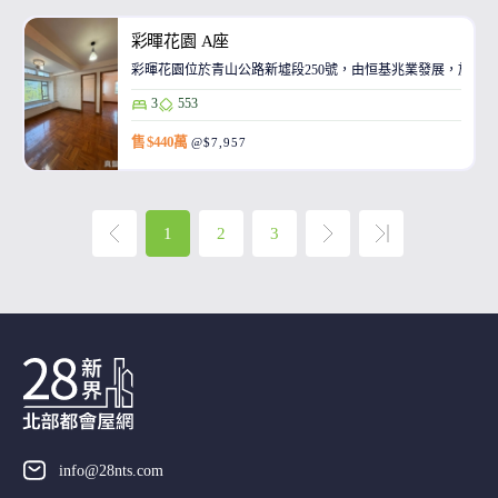
彩暉花園 A座
彩暉花園位於青山公路新墟段250號，由恒基兆業發展，於198
3
553
售 $440萬
@$7,957
1
2
3
info@28nts.com