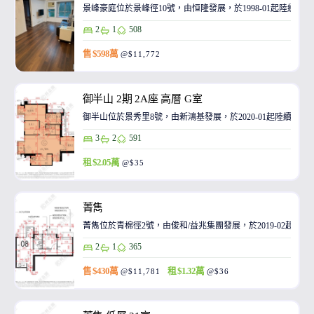
景峰豪庭位於景峰徑10號，由恒隆發展，於1998-01起陸續入
2
1
508
售 $598萬
@$11,772
御半山 2期 2A座 高層 G室
御半山位於景秀里8號，由新鴻基發展，於2020-01起陸續入伙
3
2
591
租 $2.05萬
@$35
菁雋
菁雋位於青棉徑2號，由俊和/益兆集團發展，於2019-02起陸
2
1
365
售 $430萬
租 $1.32萬
@$11,781
@$36