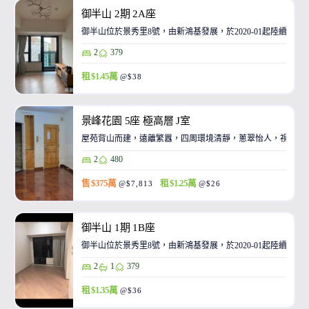
御半山 2期 2A座
御半山位於景秀里8號，由新鴻基發展，於2020-01起陸續入伙
2
379
租 $1.45萬
@$38
景峰花園 5座 極高層 J室
屋苑背山而建，遠離繁囂，四周環境清靜，蔥翠怡人，視野廣
2
480
售 $375萬
租 $1.25萬
@$7,813
@$26
御半山 1期 1B座
御半山位於景秀里8號，由新鴻基發展，於2020-01起陸續入伙
2
1
379
租 $1.35萬
@$36