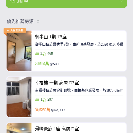
屯門新墟
優先推薦房源
黃金置頂盤
御半山 1期 1B座
御半山位於景秀里8號，由新鴻基發展，於2020-01起陸續入伙
3
468
租 $1.9萬
@$41
幸福樓 一期 高層 D3室
幸福樓位於屏會街19號，由恒基兆業發展，於1975-08起陸
1
297
售 $250萬
@$8,418
景峰豪庭 1座 高層 D室