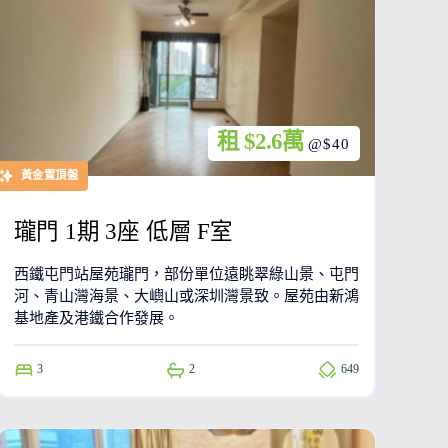
租 $2.6萬
@$40
黃金置頂盤
瓏門 1期 3座 低層 F室
西鐵屯門站屋苑瓏門，部份單位遠眺翠綠山景、屯門
河、青山灣海景、大嶼山或深圳灣景致。屋苑由新鴻
基地產及港鐵合作發展。
3
2
649