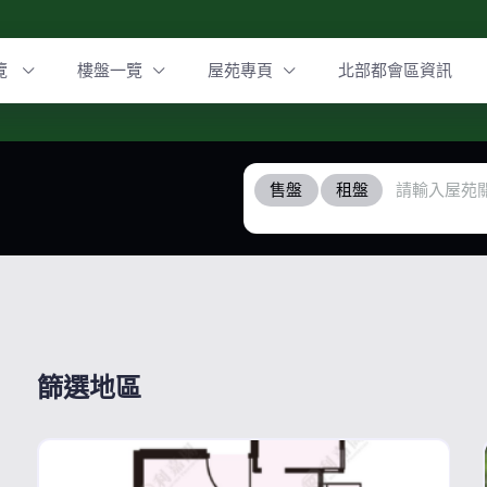
覽
樓盤一覽
屋苑專頁
北部都會區資訊
售盤
租盤
篩選地區