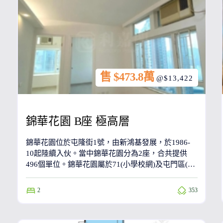
售 $473.8萬
@$13,422
錦華花園 B座 極高層
錦華花園位於屯隆街1號，由新鴻基發展，於1986-
10起陸續入伙。當中錦華花園分為2座，合共提供
496個單位。錦華花園屬於71(小學校網)及屯門區(中
學校網)。錦華花園鄰近港鐵屯門站，只需步行3分鐘
到達。
2
353