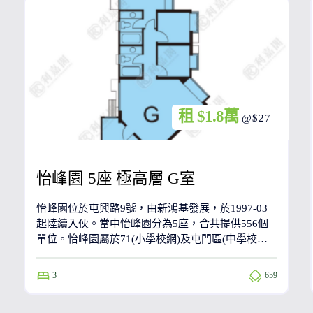
租 $1.8萬
@$27
怡峰園 5座 極高層 G室
怡峰園位於屯興路9號，由新鴻基發展，於1997-03
起陸續入伙。當中怡峰園分為5座，合共提供556個
單位。怡峰園屬於71(小學校網)及屯門區(中學校
網)。
3
659