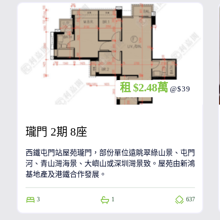
租 $2.48萬
@$39
瓏門 2期 8座
西鐵屯門站屋苑瓏門，部份單位遠眺翠綠山景、屯門
河、青山灣海景、大嶼山或深圳灣景致。屋苑由新鴻
基地產及港鐵合作發展。
3
1
637