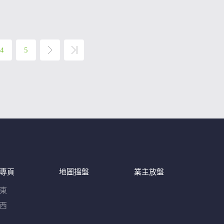
4
5
專頁
地圖搵盤
業主放盤
東
西