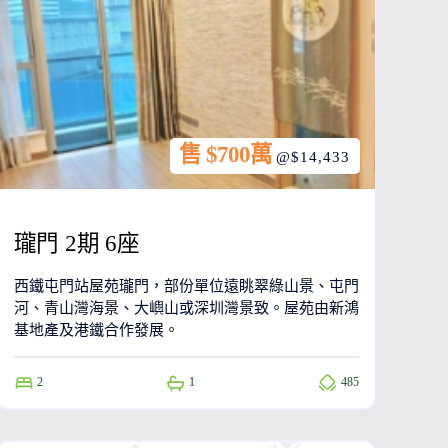
售 $700萬
@$14,433
瓏門 2期 6座
西鐵屯門站屋苑瓏門，部份單位遠眺翠綠山景、屯門
河、青山灣海景、大嶼山或深圳灣景致。屋苑由新鴻
基地產及港鐵合作發展。
2
1
485