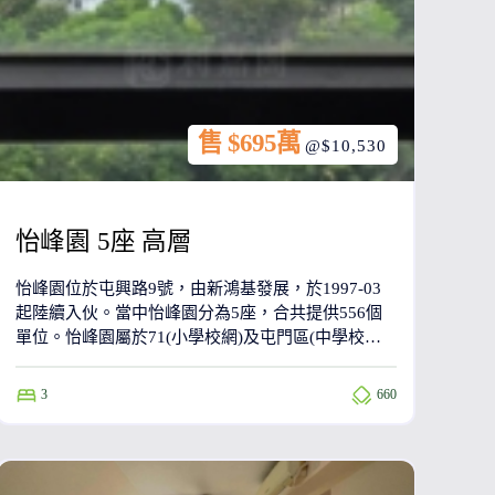
售 $695萬
@$10,530
怡峰園 5座 高層
怡峰園位於屯興路9號，由新鴻基發展，於1997-03
起陸續入伙。當中怡峰園分為5座，合共提供556個
單位。怡峰園屬於71(小學校網)及屯門區(中學校
網)。
3
660