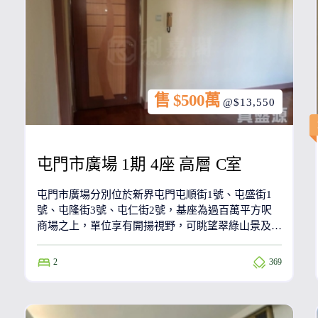
售 $500萬
@$13,550
屯門市廣場 1期 4座 高層 C室
屯門市廣場分別位於新界屯門屯順街1號、屯盛街1
號、屯隆街3號、屯仁街2號，基座為過百萬平方呎
商場之上，單位享有開揚視野，可眺望翠綠山景及各
大路段。發展商為信和置業。
2
369