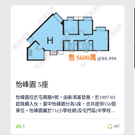
售 $600萬
@$8,996
怡峰園 5座
怡峰園位於屯興路9號，由新鴻基發展，於1997-03
起陸續入伙。當中怡峰園分為5座，合共提供556個
單位。怡峰園屬於71(小學校網)及屯門區(中學校
網)。
3
667