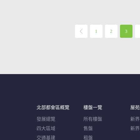
1
2
3
北部都會區概覽​
樓盤一覽
屋苑
發展總覽
所有樓盤
新界
四大區域
售盤
新界
交通基建
租盤