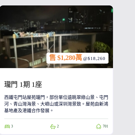
售 $1,280萬
@$18,260
瓏門 1期 1座
西鐵屯門站屋苑瓏門，部份單位遠眺翠綠山景、屯門
河、青山灣海景、大嶼山或深圳灣景致。屋苑由新鴻
基地產及港鐵合作發展。
3
2
701