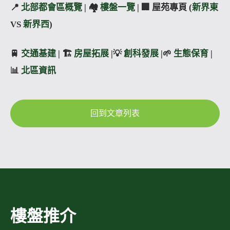
📍
北部都會區概覽
| 🏘️
樓盤一覽
| 🏢 屋苑專頁 (
新界東
VS
新界西
)
🚆
交通基建
| 🏗️
房屋拓展
|💡
創科發展
|🌱
生態保育
|
📊
北區資訊
回到文章列表
樓盤推介