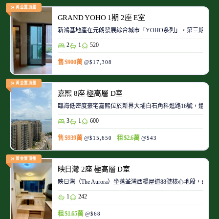
黃金置頂盤
GRAND YOHO 1期 2座 E室
2
1
520
售 $900萬
@$17,308
黃金置頂盤
嘉熙 8座 極高層 D室
臨海低密度豪宅嘉熙位於新界大埔白石角科進路16號，遠離
3
1
600
售 $939萬
租 $2.6萬
@$15,650
@$43
黃金置頂盤
映日灣 2座 極高層 D室
映日灣（The Aurora）坐落荃灣西楊屋道88號核心地段
1
242
租 $1.65萬
@$68