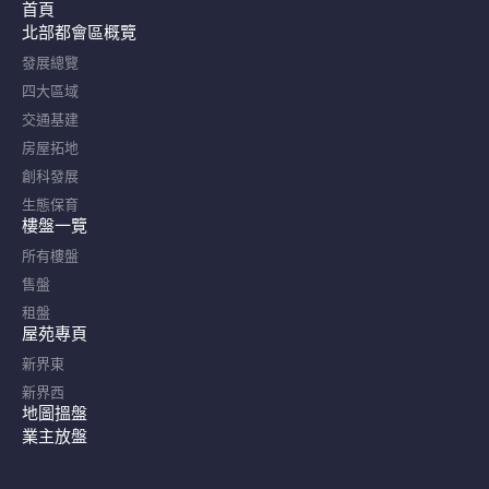
首頁
北部都會區概覽​
發展總覽
四大區域
交通基建
房屋拓地
創科發展
生態保育
樓盤一覽
所有樓盤
售盤
租盤
屋苑專頁
新界東
新界西
地圖搵盤
業主放盤