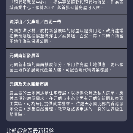
「現代服務業中心」，提供專業服務和現代物流業，作為區
域商業中心。預計2024年起首批公營房屋可入伙。
流浮山／尖鼻咀／白泥一帶
為增加洪水橋／厦村新發展區的房屋及經濟用地，政府建議
把新發展區擴展至流浮山／尖鼻咀／白泥一帶，同時亦預留
用地作海岸保護公園。
元朗南新發展區
元朗新市鎮的南面擴展部分，除用作房屋土地供應，更已預
留土地作多層現代產業大樓，可配合現代物流業發展。
元朗及天水圍新市鎮
最主要的土地用途是住宅發展，以提供公營及私人房屋，應
付本港的房屋需求。在元朗市中心北面有元朗創新園和東頭
工業區，可為居民提供就業機會。 位處天水圍北部的香港濕
地公園，是集自然護理、教育及旅遊用途於一身的世界級生
態景點。
北部都會區最新租盤