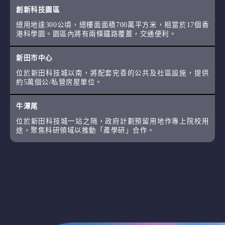
創新科技園區
總用地達300公頃，總樓面面積700萬平方米，相當於17個香
港科學園。園區內將有兩條鐵路覆蓋，交通便利。
新田市中心
位於新田科技城以南，將配套完善的公共及社區設施，提供
約5萬個公/私營房屋單位。
牛潭尾
位於新田科技城一站之隔，政府計劃預留用地作專上院校用
途，聚焦科研領域以推動「產學研」合作。