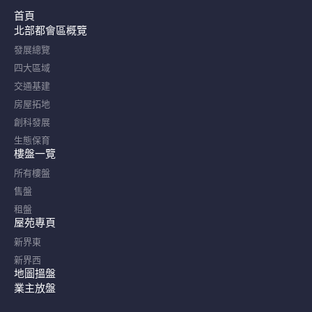
首頁
北部都會區概覽​
發展總覽
四大區域
交通基建
房屋拓地
創科發展
生態保育
樓盤一覽
所有樓盤
售盤
租盤
屋苑專頁
新界東
新界西
地圖搵盤
業主放盤