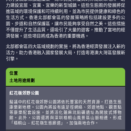
力建設宜居、宜業、宜樂的新型城鎮。這些生態圈的發展將促
進區域的環境保護和可持續利用，並為市民提供健康和綠色的
生活方式。香港北部都會區的發展策略將包括建設更多的公
園、步道和自然保護區，讓市民能夠享受自然之美。這些措施
不僅提升了生活品質，還吸引了大量的遊客，推動了當地的經
濟發展。這些項目將成為香港的重要機遇。
北部都會區四大區域規劃的實施，將為香港經濟發展注入新的
活力，助力香港融入國家發展大局，打造粵港澳大灣區發展新
引擎。
位置
土地用途規劃
紅花嶺郊野公園
擬議中的紅花嶺郊野公園將依托豐富的天然資源，打造生態
康樂新地標。公園內將設有遠足徑網絡、郊遊地點、觀景點
等康樂配套設施，並將活化蓮麻坑鉛礦遺址為開放式博物
館。此外，公園還將與深圳梧桐山風景區山脈相連，形成
「梧桐山 – 紅花嶺生態廊道」，加強兩地合作。