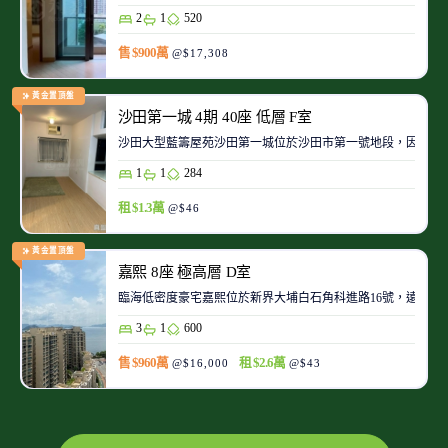
2
1
520
售 $900萬
@$17,308
黃金置頂盤
沙田第一城 4期 40座 低層 F室
沙田大型藍籌屋苑沙田第一城位於沙田市第一號地段，因此整
1
1
284
租 $1.3萬
@$46
黃金置頂盤
嘉熙 8座 極高層 D室
臨海低密度豪宅嘉熙位於新界大埔白石角科進路16號，遠離
3
1
600
售 $960萬
租 $2.6萬
@$16,000
@$43