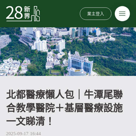
業主登入
北都醫療懶人包｜牛潭尾聯
合教學醫院＋基層醫療設施
一文睇清！
2025-09-17
16:44