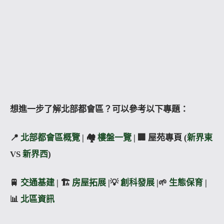
想進一步了解北部都會區？可以參考以下專題：
📍
北部都會區概覽
| 🏘️
樓盤一覽
| 🏢 屋苑專頁 (
新界東
VS
新界西
)
🚆
交通基建
| 🏗️
房屋拓展
|💡
創科發展
|🌱
生態保育
|
📊
北區資訊