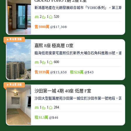
GRAND YOHO 1期 2座 E室
2
1
520
售 $900萬
@$17,308
黃金置頂盤
嘉熙 8座 極高層 D室
臨海低密度豪宅嘉熙位於新界大埔白石角科進路16號，遠離
3
1
600
售 $939萬
租 $2.6萬
@$15,650
@$43
黃金置頂盤
沙田第一城 4期 40座 低層 F室
沙田大型藍籌屋苑沙田第一城位於沙田市第一號地段，因此整
1
1
284
租 $1.3萬
@$46