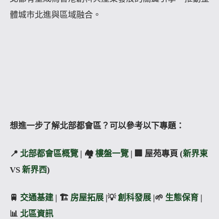
體城市北進與區域融合。
想進一步了解北部都會區？可以參考以下專題：
📍
北部都會區概覽
| 🏘️
樓盤一覽
| 🏢 屋苑專頁 (
新界東
VS
新界西
)
🚆
交通基建
| 🏗️
房屋拓展
|💡
創科發展
|🌱
生態保育
|
📊
北區資訊