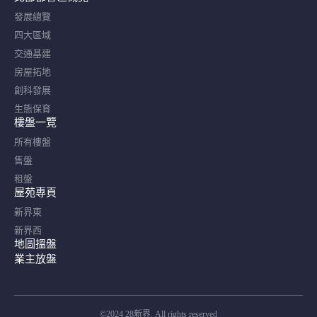
發展總覽
四大區域
交通基建
房屋拓地
創科發展
生態保育
樓盤一覽
所有樓盤
售盤
租盤
屋苑專頁
新界東
新界西
地圖搵盤
業主放盤
©2024 28新界. All rights reserved