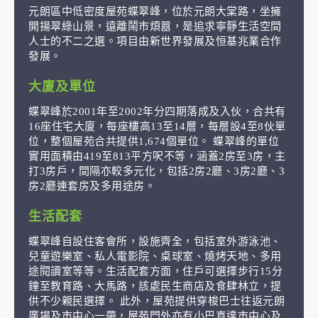
元朗區中低密度屋苑蝶翠峰，位於元朗大棠路，坐擁
開揚翠綠山景，遠離鬧市煩囂，是追求寧靜生活空間
人士的不二之選。項目由新世界發展及恒基兆業合作
發展。
大廈及單位
蝶翠峰於2001年至2002年分四期落成及入伙，合共有
16座住宅大廈，每座樓高13至14層，每層設4至8伙單
位，整個屋苑合共提供1,674個單位。 蝶翠峰的單位
實用面積由419至813平方呎不等，涵蓋2房至3房，主
打3房戶，間隔亦較多元化，包括2房2廳、3房2廳、3
房2廳連套房及多用途房。
生活配套
蝶翠峰自設住客會所，設施齊全，包括室外游泳池、
兒童遊樂室、私人電影院、桌球室、燒烤天地、多用
途閱讀室等等。生活配套方面，住戶可選擇步行15分
鐘至教育路、大馬路，該處民生商店及食肆林立，提
供不少親民選擇。 此外，屋苑提供穿梭巴士往返元朗
廣場及市中心一帶，屋苑門外亦有小巴直達市中心及