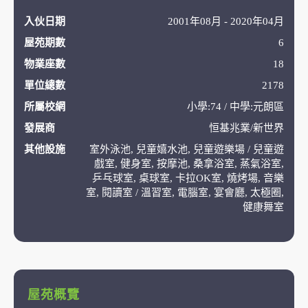
入伙日期
2001年08月 - 2020年04月
屋苑期數
6
物業座數
18
單位總數
2178
所屬校網
小學:74 / 中學:元朗區
發展商
恒基兆業/新世界
其他設施
室外泳池, 兒童嬉水池, 兒童遊樂場 / 兒童遊
戲室, 健身室, 按摩池, 桑拿浴室, 蒸氣浴室,
乒乓球室, 桌球室, 卡拉OK室, 燒烤場, 音樂
室, 閱讀室 / 溫習室, 電腦室, 宴會廳, 太極圈,
健康舞室
屋苑概覽