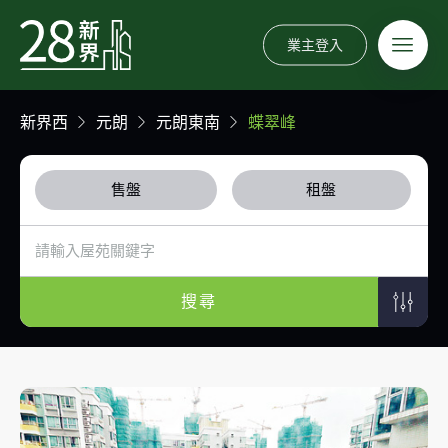
業主登入
新界西
元朗
元朗東南
蝶翠峰
售盤
租盤
搜尋