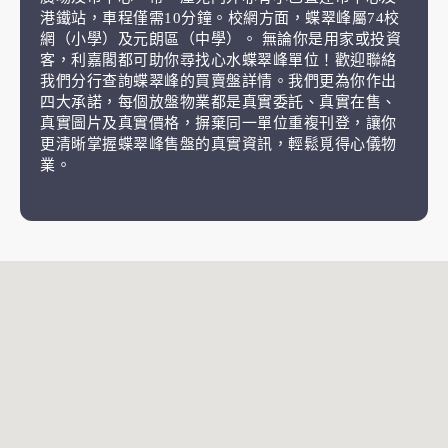
港鐵站，車程僅需10分鐘。校網方面，蝶翠峰屬74校
網（小學）及元朗區（中學）。 無論你是用家或投資
客，利嘉閣都可助你尋找心水蝶翠峰單位！歡迎聯絡
我們分行查詢蝶翠峰的買賣盤詳情。我們更為你作出
四大承諾，每個放盤物業都是真實委託、真實在售、
真實圖片及真實價格，摒棄同一單位重複刊登，讓你
更清晰掌握蝶翠峰售盤的真實資訊，輕鬆覓得心儀物
業。