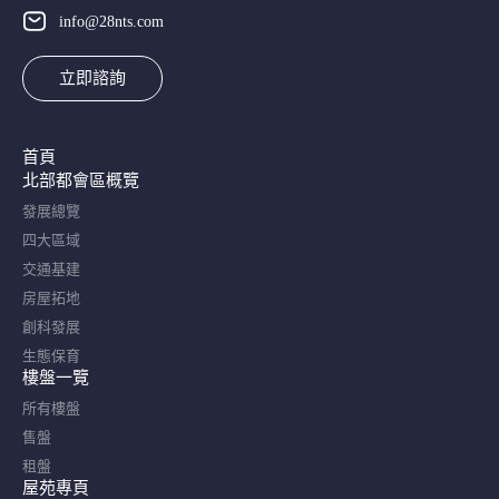
info@28nts.com
立即諮詢
首頁
北部都會區概覽​
發展總覽
四大區域
交通基建
房屋拓地
創科發展
生態保育
樓盤一覽
所有樓盤
售盤
租盤
屋苑專頁