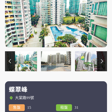
蝶翠峰
大棠路99號
售盤
15
租盤
31