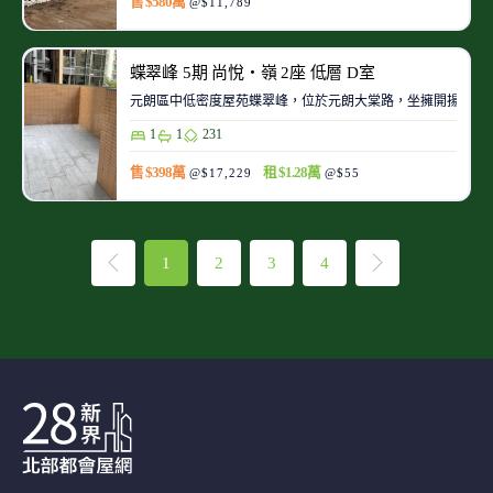
售 $580萬
@$11,789
蝶翠峰 5期 尚悅‧嶺 2座 低層 D室
元朗區中低密度屋苑蝶翠峰，位於元朗大棠路，坐擁開揚翠綠
1
1
231
售 $398萬
租 $1.28萬
@$17,229
@$55
1
2
3
4