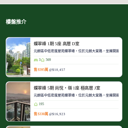
樓盤推介
蝶翠峰 1期 5座 高層 D室
元朗區中低密度屋苑蝶翠峰，位於元朗大棠路，坐擁開揚翠綠
3
569
售 $595萬
@$10,457
蝶翠峰 5期 尚悅‧嶺 1座 極高層 J室
元朗區中低密度屋苑蝶翠峰，位於元朗大棠路，坐擁開揚翠綠
195
售 $330萬
@$16,923