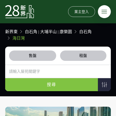
業主登入
新界東
白石角 | 大埔半山 | 康樂園
白石角
海日灣
售盤
租盤
搜尋