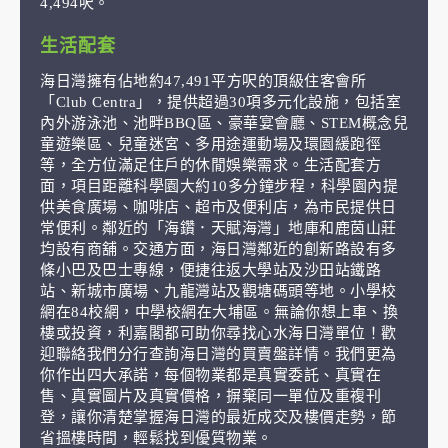
4,494呎。
生活配套
海日灣擁有佔地約47,491平方呎的頂級住客會所
「Club Centra」，提供超過30項多元化設施，包括室
內外游泳池、池畔BBQ區、豪華宴會廳、STEM概念兒
童遊樂區、兒童迷宮、多用途運動場及環園緩跑徑
等，全方位滿足住戶的休閒娛樂需求。生活配套方
面，項目距離科學園大約10多分鐘步程，科學園內提
供美食廣場、咖啡店、超市及便利店，為市民提供日
常便利。鄰近的「海鑽．天賦海灣」地庫和鹿茵山莊
均設有商舖。交通方面，海日灣鄰近的創新路設有多
條小巴及巴士專線，便捷往返大學站及沙田站鐵路
站、新城市廣場、九龍灣站及觀塘碼頭等地。小學校
網在84校網，中學校網在大埔區。無論你想上車、換
樓或投資，利嘉閣都可助你尋找心水海日灣單位！歡
迎聯絡我們分行查詢海日灣的買賣盤詳情。我們更為
你作出四大承諾，每個物業都是真實委託、真實在
售、真實圖片及真實價格，摒棄同一單位及重複刊
登，讓你清楚掌握海日灣的最近成交及樓價走勢，節
省搵樓時間，輕鬆找到優質物業。