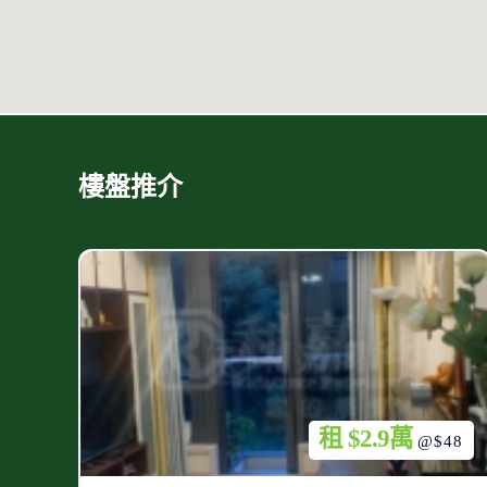
樓盤推介
租 $2.9萬
@$48