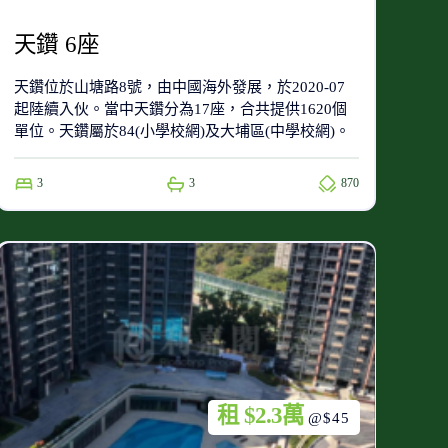
天鑽 6座
天鑽位於山塘路8號，由中國海外發展，於2020-07
起陸續入伙。當中天鑽分為17座，合共提供1620個
單位。天鑽屬於84(小學校網)及大埔區(中學校網)。
3
3
870
租 $2.3萬
@$45