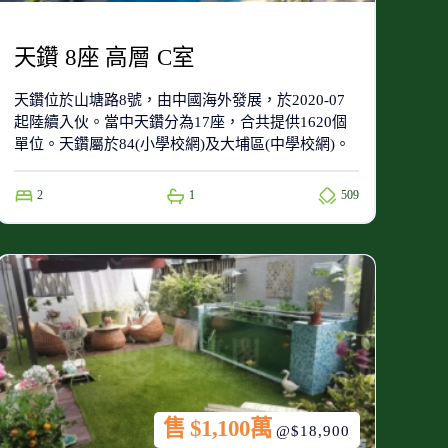
天鑽 8座 高層 C室
天鑽位於山塘路8號，由中國海外發展，於2020-07
起陸續入伙。當中天鑽分為17座，合共提供1620個
單位。天鑽屬於84(小學校網)及大埔區(中學校網)。
2
1
509
售 $1,100萬
@$18,900