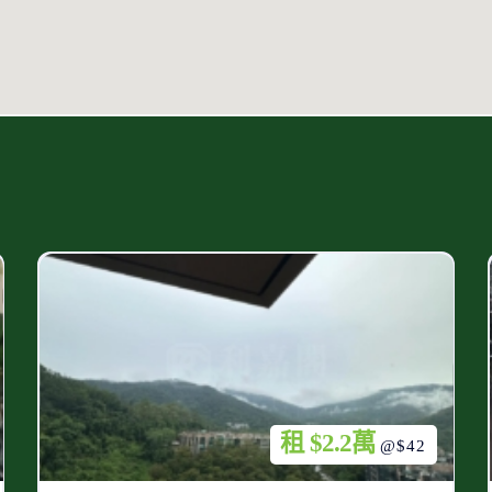
租 $2.2萬
@$42