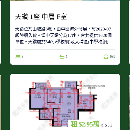
天鑽 1座 中層 F室
天鑽位於山塘路8號，由中國海外發展，於2020-07
起陸續入伙。當中天鑽分為17座，合共提供1620個
單位。天鑽屬於84(小學校網)及大埔區(中學校網)。
3
1
639
租 $2.95萬
@$51