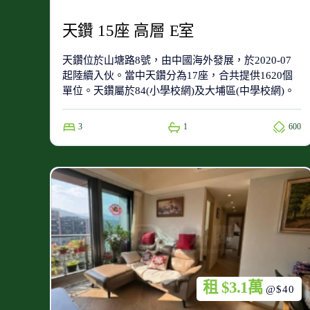
天鑽 15座 高層 E室
天鑽位於山塘路8號，由中國海外發展，於2020-07
起陸續入伙。當中天鑽分為17座，合共提供1620個
單位。天鑽屬於84(小學校網)及大埔區(中學校網)。
3
1
600
租 $3.1萬
@$40