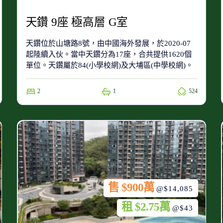
天鑽 9座 極高層 G室
天鑽位於山塘路8號，由中國海外發展，於2020-07
起陸續入伙。當中天鑽分為17座，合共提供1620個
單位。天鑽屬於84(小學校網)及大埔區(中學校網)。
2
1
524
售 $900萬
@$14,085
租 $2.75萬
@$43