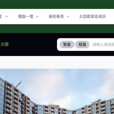
覽
樓盤一覽
屋苑專頁
北部都會區資訊
天鑽
售盤
租盤