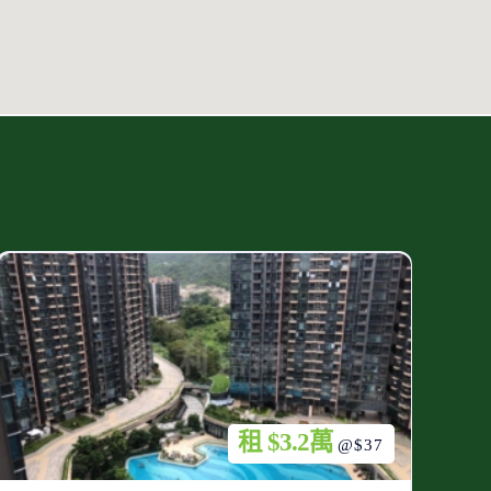
租 $3.2萬
@$37