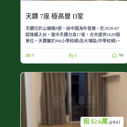
天鑽 7座 極高層 D室
天鑽位於山塘路8號，由中國海外發展，於2020-07
起陸續入伙。當中天鑽分為17座，合共提供1620個
單位。天鑽屬於84(小學校網)及大埔區(中學校網)。
3
2
780
租 $2.6萬
@$41