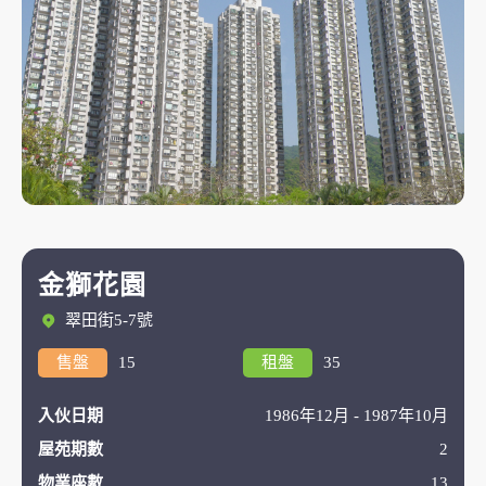
金獅花園
翠田街5-7號
售盤
15
租盤
35
入伙日期
1986年12月 - 1987年10月
屋苑期數
2
物業座數
13