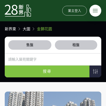
業主登入
新界東
大圍
金獅花園
售盤
租盤
搜尋