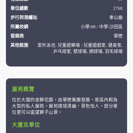
單位總數
2768
步行到港鐵站
車公廟
所屬校網
小學:88 / 中學:沙田區
發展商
華懋
其他設施
室外泳池, 兒童遊樂場 / 兒童遊戲室, 健身室,
乒乓球室, 壁球場, 網球場, 羽毛球場
屋苑概覽
位於大圍的金獅花園，由華懋集團發展，是區內較為
大型的私人屋苑。屋苑環境清幽，景色怡人，部分單
位更可以遠望獅子山景。
大廈及單位