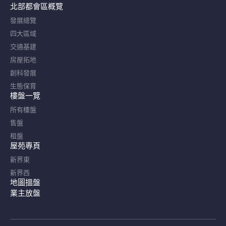
北部都會區概覽​
發展總覽
四大區域
交通基建
房屋拓地
創科發展
生態保育
樓盤一覽
所有樓盤
售盤
租盤
屋苑專頁
新界東
新界西
地圖搵盤
業主放盤