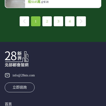
租 $1.65萬
@$58
1
2
3
4
info@28nts.com
立即諮詢
首頁