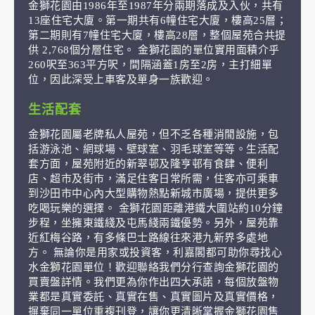
金獅花園由1986年至1987年分兩期落成及入伙，共有
13座住宅大廈。第一期共有6幢住宅大廈，樓高25層；
第二期則有7幢住宅大廈，樓高28層，整個屋苑合共提
供 2,768個分層住宅。 金獅花園的單位實用面積介乎
260呎至363平方呎，間隔涵蓋1房至2房，主打細單
位，因此深受上車客及單身一族歡迎。
生活配套
金獅花園屬老牌私人屋苑，但不乏各種消閒設施，包
括游泳池、網球場、壁球室、羽毛球室等等。生活配
套方面，屋苑附近的新翠邨及隆亨邨有食肆、便利
店、超市及街市，滿足住客日常所需，住客亦可乘車
到沙田市中心內大型購物熱點新城市廣場，提供更多
吃喝玩樂的選擇。 金獅花園距離港鐵大圍站約10分鐘
步程，坐擁東鐵綫及屯馬綫兩鐵優勢。另外，屋苑靠
近紅梅谷路，有多條巴士路線往來港九新界多處地
方。 無論你是用家或投資客，利嘉閣都可助你尋找心
水金獅花園單位！歡迎聯絡我們分行查詢金獅花園的
買賣盤詳情。我們更為你作出四大承諾，每個放盤物
業都是真實委託、真實在售、真實圖片及真實價格，
摒棄同一單位重複刊登，讓你更清晰掌握金獅花園售