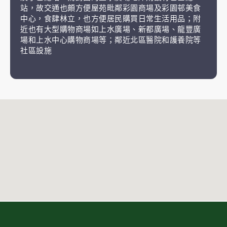
站，故交通也頗方便屋苑毗鄰彩園商場及彩園邨美食
中心，食肆林立，也方便居民購買日常生活用品；附
近也有大型購物商場如上水廣場、新都廣場、龍豐廣
場和上水中心購物商場等；鄰近北區醫院和護養院等
社區設施