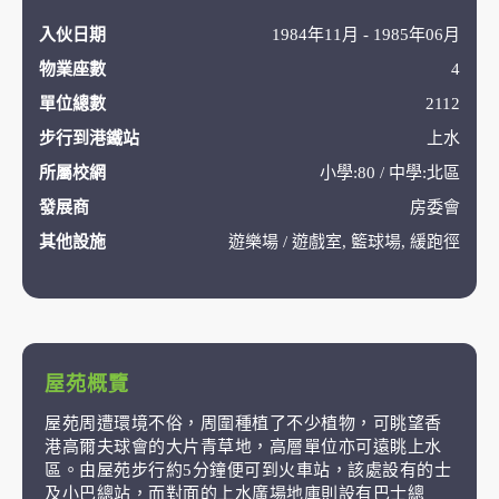
入伙日期
1984年11月 - 1985年06月
物業座數
4
單位總數
2112
步行到港鐵站
上水
所屬校網
小學:80 / 中學:北區
發展商
房委會
其他設施
遊樂場 / 遊戲室, 籃球場, 緩跑徑
屋苑概覽
屋苑周遭環境不俗，周圍種植了不少植物，可眺望香
港高爾夫球會的大片青草地，高層單位亦可遠眺上水
區。由屋苑步行約5分鐘便可到火車站，該處設有的士
及小巴總站，而對面的上水廣場地庫則設有巴士總