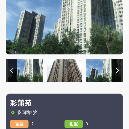
彩蒲苑
彩園路2號
售盤
7
租盤
9