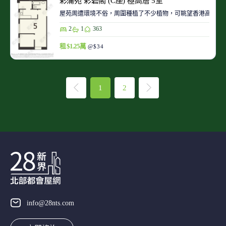
彩蒲苑 彩碧閣 (C座) 極高層 5室
屋苑周遭環境不俗，周圍種植了不少植物，可眺望香港高爾夫
2
1
363
租 $1.25萬
@$34
1
2
info@28nts.com