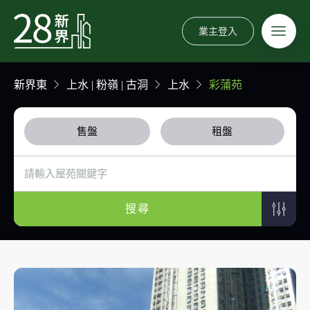
業主登入
新界東
上水 | 粉嶺 | 古洞
上水
彩蒲苑
售盤
租盤
搜尋