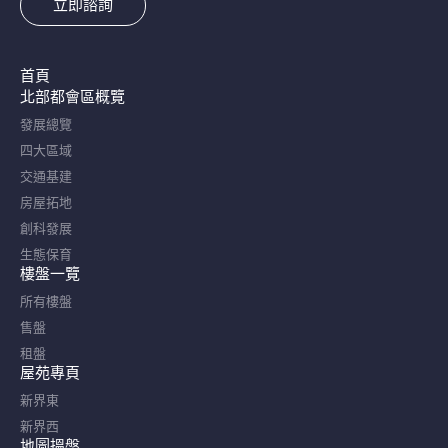
立即諮詢
首頁
北部都會區概覽​
發展總覽
四大區域
交通基建
房屋拓地
創科發展
生態保育
樓盤一覽
所有樓盤
售盤
租盤
屋苑專頁
新界東
新界西
地圖搵盤