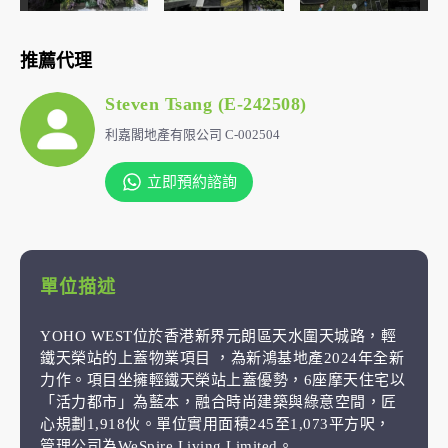
推薦代理
Steven Tsang (E-242508)
利嘉閣地產有限公司 C-002504
立即預約諮詢
單位描述
YOHO WEST位於香港新界元朗區天水圍天城路，輕
鐵天榮站的上蓋物業項目 ，為新鴻基地產2024年全新
力作。項目坐擁輕鐵天榮站上蓋優勢，6座摩天住宅以
「活力都市」為藍本，融合時尚建築與綠意空間，匠
心規劃1,918伙。單位實用面積245至1,073平方呎，
管理公司為WeSpire Living Limited。