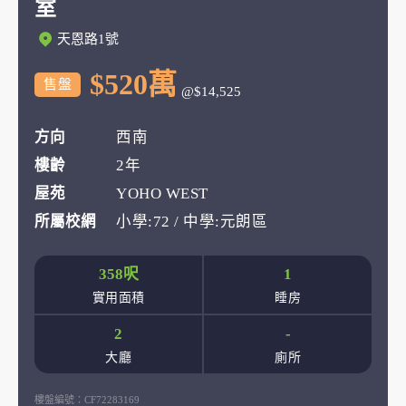
室
天恩路1號
$520萬
售盤
@$14,525
方向
西南
樓齡
2年
屋苑
YOHO WEST
所屬校網
小學:72 / 中學:元朗區
358呎
1
實用面積
睡房
2
-
大廳
廁所
樓盤編號：
CF72283169