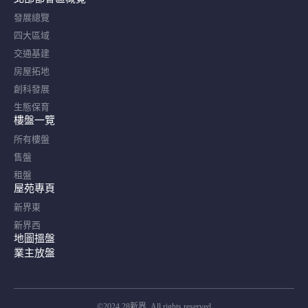
發展總覽
四大區域
交通基建
房屋拓地
創科發展
生態保育
樓盤一覽
所有樓盤
售盤
租盤
屋苑專頁
新界東
新界西
地圖搵盤
業主放盤
©2024 28新界. All rights reserved