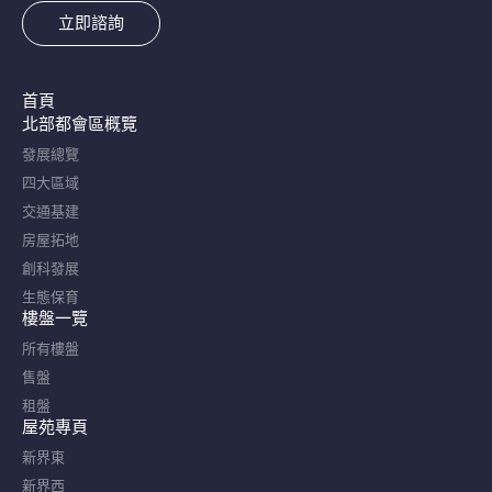
立即諮詢
首頁
北部都會區概覽​
發展總覽
四大區域
交通基建
房屋拓地
創科發展
生態保育
樓盤一覽
所有樓盤
售盤
租盤
屋苑專頁
新界東
新界西