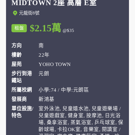
MIDTOWN 2座 高層 E室
元龍街8號
$2.15萬
租盤
@$35
方向
南
樓齡
22年
屋苑
YOHO TOWN
步行到港
元朗
鐵站
所屬校網
小學:74 / 中學:元朗區
發展商
新鴻基
單位設施/
室外泳池, 兒童嬉水池, 兒童遊樂場 /
特色
兒童遊戲室, 健身室, 按摩池, 日光浴
場, 桑拿浴室, 蒸氣浴室, 乒乓球室, 保
齡球場, 卡拉OK室, 音樂室, 閱讀室 /