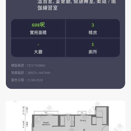
溫習室, 宴會廳, 健康舞室, 柔道 / 瑜
伽練習室
608呎
3
實用面積
睡房
-
1
大廳
廁所
樓盤編號：
CE57316804
物業編號：
28NTS-1047849
廣告日期：
21/06/2026