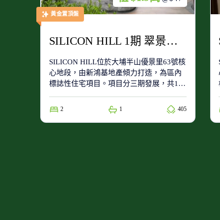
黃金置頂盤
SILICON HILL 1期 翠景閣 第6座 高層 A5室
SILICON HILL位於大埔半山優景里63號核
心地段，由新鴻基地產傾力打造，為區內
標誌性住宅項目。項目分三期發展，共15
座住宅大廈，提供1,871個單位，實用面積
由206呎至936呎，涵蓋開放式至三房多元
2
1
405
戶型，滿足不同家庭的生活需求。