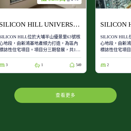
SILICON HILL UNIVERSITY HILL 2B期 優景閣 第6座 高層 B3室
SILICON HILL位於大埔半山優景里63號核
SILICON H
心地段，由新鴻基地產傾力打造，為區內
心地段，由新鴻
標誌性住宅項目。項目分三期發展，共15
標誌性住宅項目
座住宅大廈，提供1,871個單位，實用面積
座住宅大廈，提
由206呎至936呎，涵蓋開放式至三房多元
由206呎至93
3
1
549
2
戶型，滿足不同家庭的生活需求。
戶型，滿足不同
查看更多