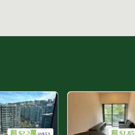
租 $2.2萬
租 $1.8
@$53