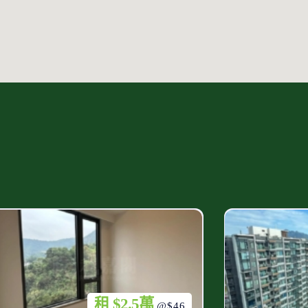
租 $2.5萬
@$46