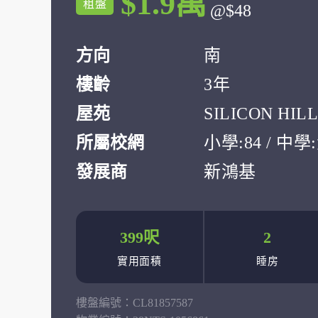
$1.9萬
租盤
@$48
方向
南
樓齡
3年
屋苑
SILICON HILL
所屬校網
小學:84 / 中
發展商
新鴻基
399呎
2
實用面積
睡房
樓盤編號：
CL81857587