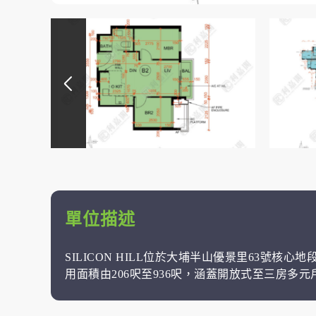
單位描述
SILICON HILL位於大埔半山優景里63號
用面積由206呎至936呎，涵蓋開放式至三房多