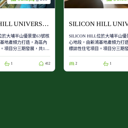
SILICON HILL UNIVERSITY HILL 2B期 優景閣 第3座 極高層 B6室
ILL位於大埔半山優景里63號核
SILICON HILL位於大埔半山
基地產傾力打造，為區內
心地段，由新鴻基地產傾力打
。項目分三期發展，共15
標誌性住宅項目。項目分三期發
供1,871個單位，實用面積
座住宅大廈，提供1,871個單
6呎，涵蓋開放式至三房多元
由206呎至936呎，涵蓋開放
1
412
2
1
家庭的生活需求。
戶型，滿足不同家庭的生活需