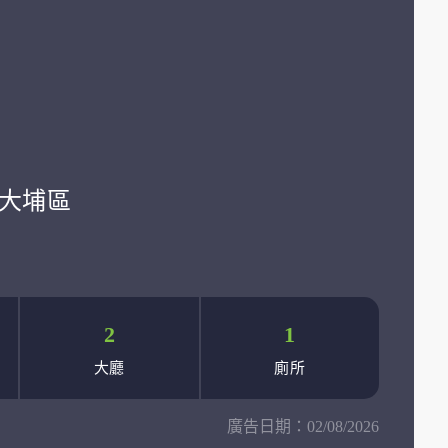
學:大埔區
2
1
大廳
廁所
廣告日期：
02/08/2026