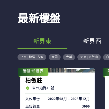
最新樓盤
新界東
新界西
售盤 48
上水 | 粉嶺 | 古洞
大圍
大埔
火炭 | 九肚山
白
租盤 66
港鐵/新世界
柏傲莊
車公廟路18號
入伙年份
2022年08月 – 2025年12月
單位數量
3090