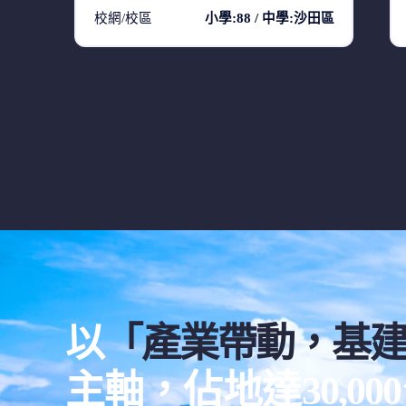
校網/校區
小學:88 / 中學:沙田區
以
「產業帶動，基
主軸，佔地達30,0