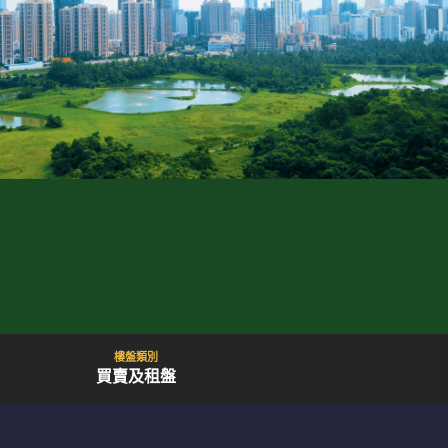
樓盤類別
買賣及租盤