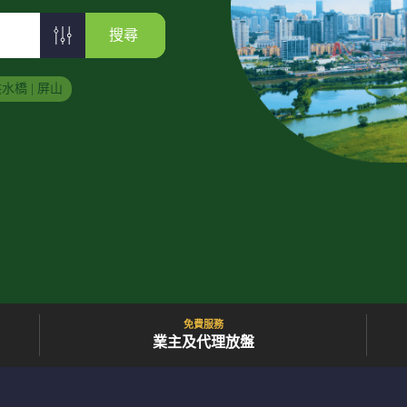
搜尋
水橋 | 屏山
免費服務
業主及代理放盤