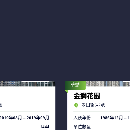
售盤 18
售
租盤 39
租
華懋
金獅花園
號
翠田街5-7號
2019年08月 – 2019年09月
入伙年份
1986年12月 – 
1444
單位數量