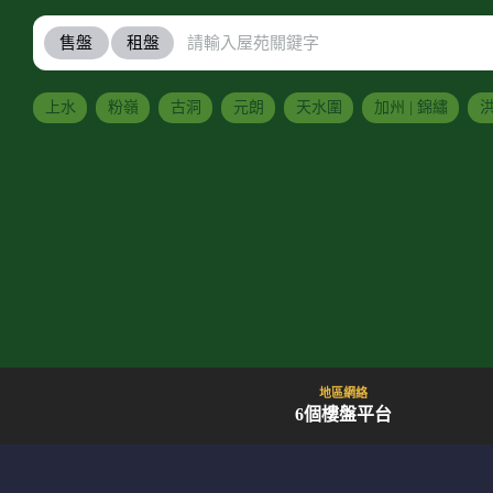
售盤
租盤
上水
粉嶺
古洞
元朗
天水圍
加州 | 錦繡
洪
地區網絡
6個樓盤平台