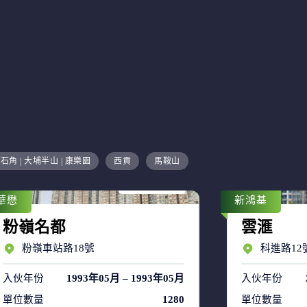
售盤 8
石角 | 大埔半山 | 康樂園
西貢
馬鞍山
租盤 53
華懋
新鴻基
粉嶺名都
雲滙
粉嶺車站路18號
科進路12
入伙年份
1993年05月 – 1993年05月
入伙年份
單位數量
1280
單位數量