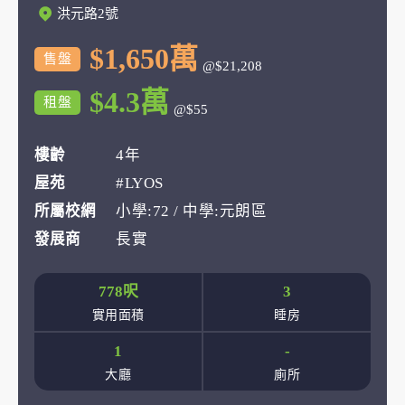
洪元路2號
$1,650萬
售盤
@$21,208
$4.3萬
租盤
@$55
樓齡
4年
屋苑
#LYOS
所屬校網
小學:72 / 中學:元朗區
發展商
長實
778呎
3
實用面積
睡房
1
-
大廳
廁所