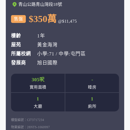
青山公路青山灣段18號
$350萬
售盤
@$11,475
樓齡
1年
屋苑
黃金海灣
所屬校網
小學:71 / 中學:屯門區
發展商
旭日國際
305呎
-
實用面積
睡房
1
1
大廳
廁所
樓盤編號：
CJ73717234
物業編號：
28NTS-1060997