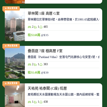
黃金置頂盤
翠林閣 1座 高層 G室
翠林閣位於翠樂街9號，由華懋發展，於1991-05起陸續入伙。
2
1
485
租 $1.68萬
@$35
黃金置頂盤
疊茵庭 7座 極高層 F室
疊茵庭（Parkland Villas）坐落屯門兆康核心屯安里1
2
1
383
租 $1.48萬
@$39
黃金置頂盤
天祐苑 祐泰閣 (C座) 低層
屋苑鄰近天水圍運動場及天水圍公園，園內設網球場、籃球場
1
1
438