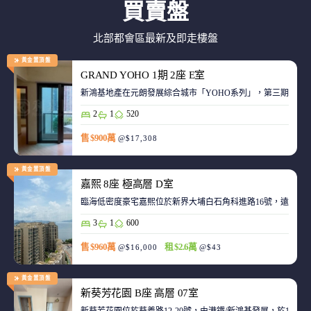
買賣盤
北部都會區最新及即走樓盤
黃金置頂盤
GRAND YOHO 1期 2座 E室
2
1
520
售 $900萬
@$17,308
黃金置頂盤
嘉熙 8座 極高層 D室
臨海低密度豪宅嘉熙位於新界大埔白石角科進路16號，遠離都
3
1
600
售 $960萬
租 $2.6萬
@$16,000
@$43
黃金置頂盤
新葵芳花園 B座 高層 07室