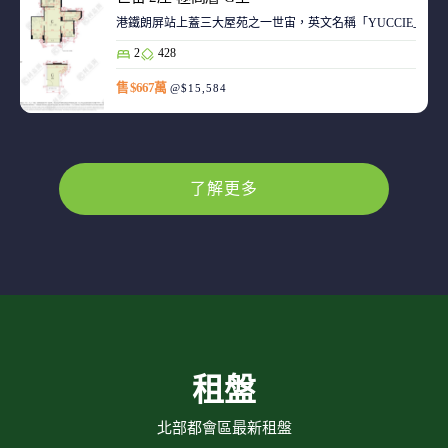
港鐵朗屏站上蓋三大屋苑之一世宙，英文名稱「YUCCIE」，意指
2
428
售 $667萬
@$15,584
了解更多
租盤
北部都會區最新租盤