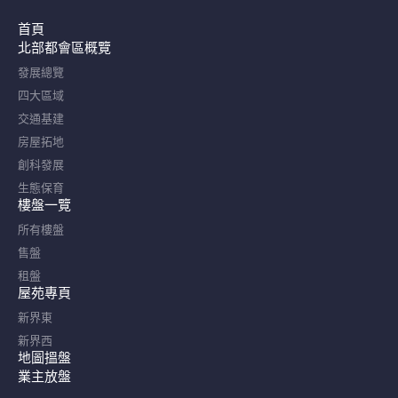
首頁
北部都會區概覽​
發展總覽
四大區域
交通基建
房屋拓地
創科發展
生態保育
樓盤一覽
所有樓盤
售盤
租盤
屋苑專頁
新界東
新界西
地圖搵盤
業主放盤