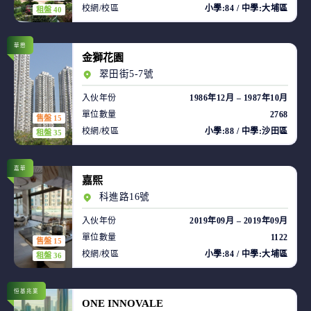
校網/校區
小學:84 / 中學:大埔區
租盤 40
華懋
金獅花園
翠田街5-7號
入伙年份
1986年12月 – 1987年10月
單位數量
2768
售盤 15
校網/校區
小學:88 / 中學:沙田區
租盤 35
嘉華
嘉熙
科進路16號
入伙年份
2019年09月 – 2019年09月
單位數量
1122
售盤 15
校網/校區
小學:84 / 中學:大埔區
租盤 36
恒基兆業
ONE INNOVALE