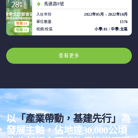
馬適路8號
入伙年份
2022年05月 – 2022年10月
單位數量
1576
售盤 16
校網/校區
小學:81 / 中學:北區
租盤 31
查看更多
以
「產業帶動，基建先行」
為
發展主軸，佔地達30,000公頃