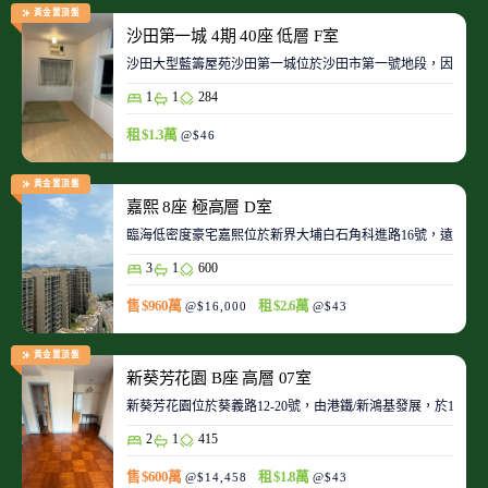
黃金置頂盤
沙田第一城 4期 40座 低層 F室
沙田大型藍籌屋苑沙田第一城位於沙田市第一號地段，因此整
1
1
284
租 $1.3萬
@$46
黃金置頂盤
嘉熙 8座 極高層 D室
臨海低密度豪宅嘉熙位於新界大埔白石角科進路16號，遠離都
3
1
600
售 $960萬
租 $2.6萬
@$16,000
@$43
黃金置頂盤
新葵芳花園 B座 高層 07室
新葵芳花園位於葵義路12-20號，由港鐵/新鴻基發展，於198
2
1
415
售 $600萬
租 $1.8萬
@$14,458
@$43