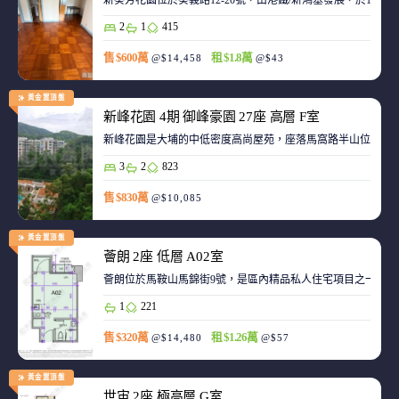
新葵芳花園位於葵義路12-20號，由港鐵/新鴻基發展，於198
2
1
415
售 $600萬
租 $1.8萬
@$14,458
@$43
黃金置頂盤
新峰花園 4期 御峰豪園 27座 高層 F室
新峰花園是大埔的中低密度高尚屋苑，座落馬窩路半山位置，
3
2
823
售 $830萬
@$10,085
黃金置頂盤
薈朗 2座 低層 A02室
薈朗位於馬鞍山馬錦街9號，是區內精品私人住宅項目之一，
1
221
售 $320萬
租 $1.26萬
@$14,480
@$57
黃金置頂盤
世宙 2座 極高層 G室