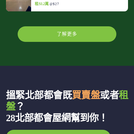
租 $1.2萬
@$27
了解更多
搵緊北部都會既
買賣盤
或者
租
盤
？
28北部都會屋網幫到你！