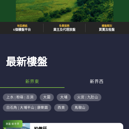
地區網絡
免費服務
樓盤類別
6個樓盤平台
業主及代理放盤
買賣及租盤
最新樓盤
新界東
新界西
上水 | 粉嶺 | 古洞
大圍
大埔
火炭 | 九肚山
白石角 | 大埔半山 | 康樂園
西貢
馬鞍山
港鐵/新世界