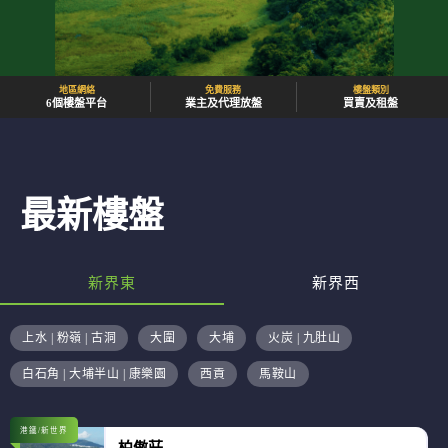
地區網絡
免費服務
樓盤類別
6個樓盤平台
業主及代理放盤
買賣及租盤
最新樓盤
新界東
新界西
上水 | 粉嶺 | 古洞
大圍
大埔
火炭 | 九肚山
白石角 | 大埔半山 | 康樂園
西貢
馬鞍山
港鐵/新世界