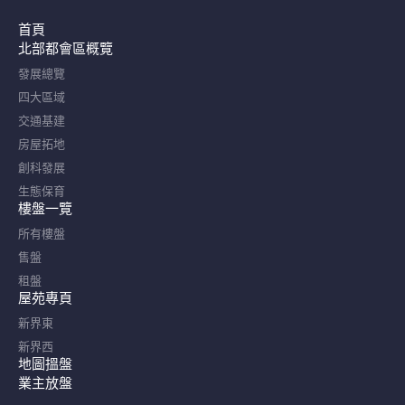
首頁
北部都會區概覽​
發展總覽
四大區域
交通基建
房屋拓地
創科發展
生態保育
樓盤一覽
所有樓盤
售盤
租盤
屋苑專頁
新界東
新界西
地圖搵盤
業主放盤