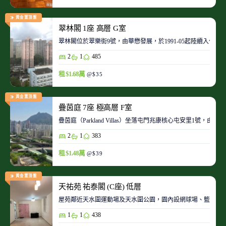
黃金置頂盤
翠林閣 1座 高層 G室
翠林閣位於翠樂街9號，由華懋發展，於1991-05起陸續入伙。
2
1
485
租 $1.68萬
@$35
黃金置頂盤
疊茵庭 7座 極高層 F室
疊茵庭（Parkland Villas）坐落屯門兆康核心屯安里1
2
1
383
租 $1.48萬
@$39
黃金置頂盤
天祐苑 祐泰閣 (C座) 低層
屋苑鄰近天水圍運動場及天水圍公園，園內設網球場、籃球場
1
1
438