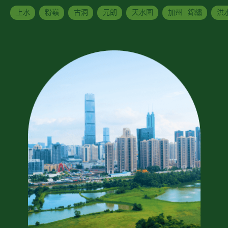
上水
粉嶺
古洞
元朗
天水圍
加州 | 錦繡
洪水