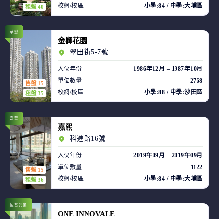
校網/校區
小學:84 / 中學:大埔區
租盤 40
華懋
金獅花園
翠田街5-7號
入伙年份
1986年12月 – 1987年10月
單位數量
2768
售盤 15
校網/校區
小學:88 / 中學:沙田區
租盤 35
嘉華
嘉熙
科進路16號
入伙年份
2019年09月 – 2019年09月
單位數量
1122
售盤 15
校網/校區
小學:84 / 中學:大埔區
租盤 36
恒基兆業
ONE INNOVALE