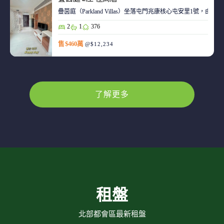
疊茵庭（Parkland Villas）坐落屯門兆康核心屯安里1
2
1
376
售 $460萬
@$12,234
了解更多
租盤
北部都會區最新租盤