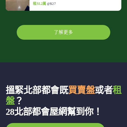
租 $1.2萬
@$27
了解更多
搵緊北部都會既
買賣盤
或者
租
盤
？
28北部都會屋網幫到你！