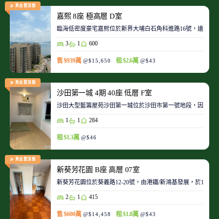
黃金置頂盤
嘉熙 8座 極高層 D室
臨海低密度豪宅嘉熙位於新界大埔白石角科進路16號，遠離都
3
1
600
售 $939萬
租 $2.6萬
@$15,650
@$43
黃金置頂盤
沙田第一城 4期 40座 低層 F室
沙田大型藍籌屋苑沙田第一城位於沙田市第一號地段，因此整
1
1
284
租 $1.3萬
@$46
黃金置頂盤
新葵芳花園 B座 高層 07室
新葵芳花園位於葵義路12-20號，由港鐵/新鴻基發展，於198
2
1
415
售 $600萬
租 $1.8萬
@$14,458
@$43