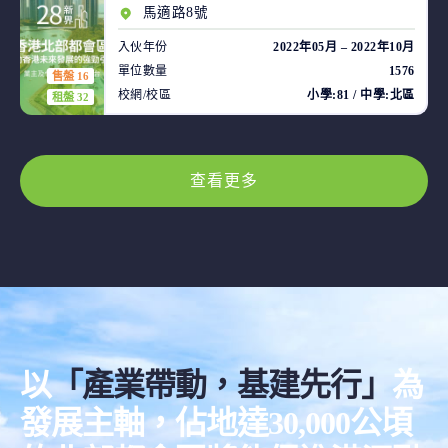
馬適路8號
入伙年份
2022年05月 – 2022年10月
單位數量
1576
售盤 16
校網/校區
小學:81 / 中學:北區
租盤 32
查看更多
以
「產業帶動，基建先行」
為
發展主軸，佔地達30,000公頃