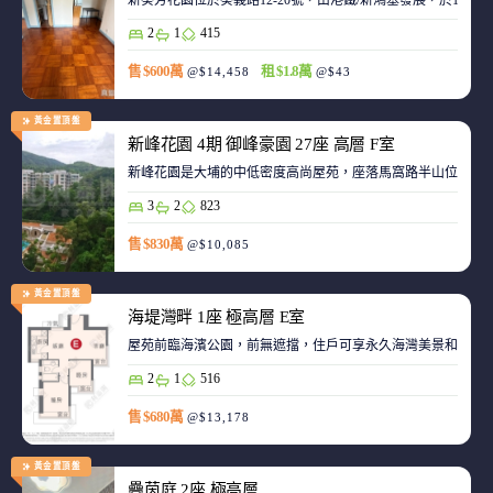
新葵芳花園位於葵義路12-20號，由港鐵/新鴻基發展，於198
2
1
415
售 $600萬
租 $1.8萬
@$14,458
@$43
黃金置頂盤
新峰花園 4期 御峰豪園 27座 高層 F室
新峰花園是大埔的中低密度高尚屋苑，座落馬窩路半山位置，
3
2
823
售 $830萬
@$10,085
黃金置頂盤
海堤灣畔 1座 極高層 E室
屋苑前臨海濱公園，前無遮擋，住戶可享永久海灣美景和赤鱲角機
2
1
516
售 $680萬
@$13,178
黃金置頂盤
疊茵庭 2座 極高層