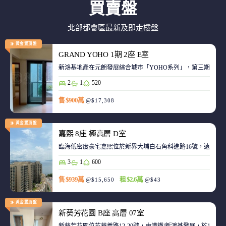
買賣盤
北部都會區最新及即走樓盤
黃金置頂盤
GRAND YOHO 1期 2座 E室
2
1
520
售 $900萬
@$17,308
黃金置頂盤
嘉熙 8座 極高層 D室
臨海低密度豪宅嘉熙位於新界大埔白石角科進路16號，遠離都
3
1
600
售 $939萬
租 $2.6萬
@$15,650
@$43
黃金置頂盤
新葵芳花園 B座 高層 07室