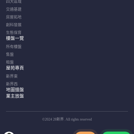
四大區域
交通基建
房屋拓地
創科發展
生態保育
樓盤一覽
所有樓盤
售盤
租盤
屋苑專頁
新界東
新界西
地圖搵盤
業主放盤
©2024 28新界. All rights reserved