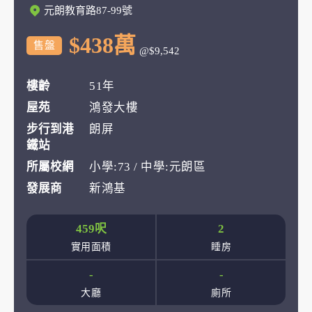
元朗教育路87-99號
$438萬
售盤
@$9,542
樓齡
51年
屋苑
鴻發大樓
步行到港
朗屏
鐵站
所屬校網
小學:73 / 中學:元朗區
發展商
新鴻基
459呎
2
實用面積
睡房
-
-
大廳
廁所