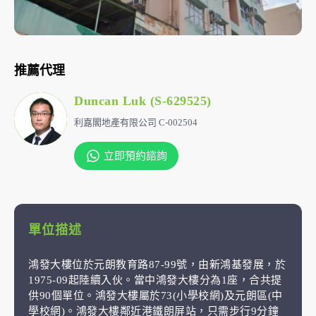
推薦代理
Duncan Luk (S-629525)
利嘉閣地產有限公司 C-002504
立即預約諮詢
單位描述
鴻發大樓位於元朗教育路87-99號，由新鴻基發展，於
1975-09起陸續入伙。當中鴻發大樓分為1座，合共提
供90個單位。鴻發大樓屬於73(小學校網)及元朗區(中
學校網)。鴻發大樓鄰近港鐵朗屏站，只需步行9分鐘