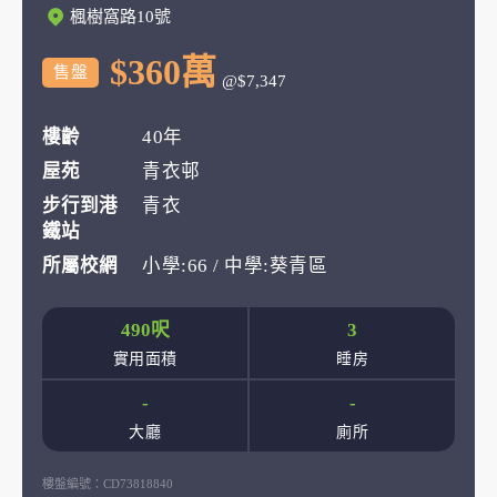
楓樹窩路10號
$360萬
售盤
@$7,347
樓齡
40年
屋苑
青衣邨
步行到港
青衣
鐵站
所屬校網
小學:66 / 中學:葵青區
490呎
3
實用面積
睡房
-
-
大廳
廁所
樓盤編號：
CD73818840