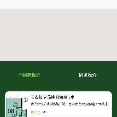
同屋苑推介
同區推介
青衣邨 宜偉樓 極高層 8室
青衣邨位於楓樹窩路10號，當中青衣邨分為4座，合共提供321
2
385