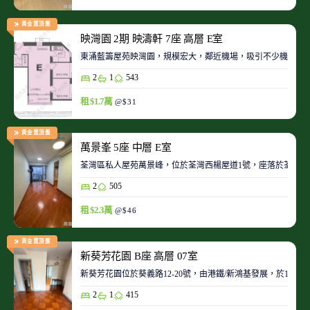
黃金置頂盤
映灣園 2期 映濤軒 7座 高層 E室
東涌藍籌屋苑映灣園，規模宏大，鄰近機場，吸引不少機師及
2
1
543
租 $1.7萬
@$31
黃金置頂盤
萬景峯 5座 中層 E室
荃灣區私人屋苑萬景峰，位於荃灣西楊屋道1號，座落於荃灣
2
505
租 $2.3萬
@$46
黃金置頂盤
新葵芳花園 B座 高層 07室
新葵芳花園位於葵義路12-20號，由港鐵/新鴻基發展，於198
2
1
415