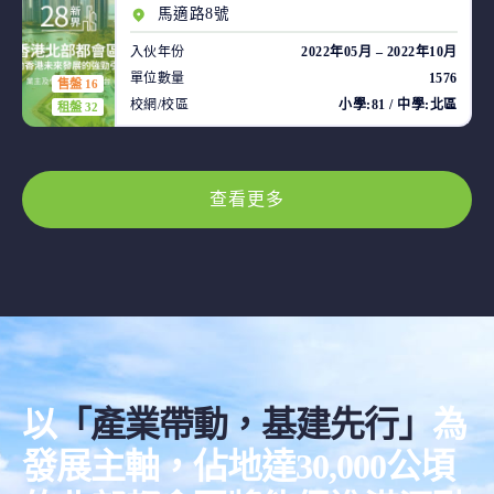
馬適路8號
入伙年份
2022年05月 – 2022年10月
單位數量
1576
售盤 16
校網/校區
小學:81 / 中學:北區
租盤 32
查看更多
以
「產業帶動，基建先行」
為
發展主軸，佔地達30,000公頃