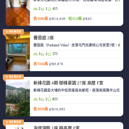
新葵芳花園位於葵義路12-20號，由港鐵/新鴻基發展，於198
2
1
415
售 $600萬
租 $1.8萬
@$14,458
@$43
黃金置頂盤
疊茵庭 2座
疊茵庭（Parkland Villas）坐落屯門兆康核心屯安里1
3
2
575
售 $568萬
@$9,878
黃金置頂盤
新峰花園 4期 御峰豪園 27座 高層 F室
新峰花園是大埔的中低密度高尚屋苑，座落馬窩路半山位置，
3
2
823
售 $830萬
@$10,085
黃金置頂盤
海堤灣畔 1座 極高層 E室