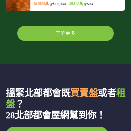
售 $600萬
租 $1.8萬
@$14,458
@$43
了解更多
搵緊北部都會既
買賣盤
或者
租
盤
？
28北部都會屋網幫到你！