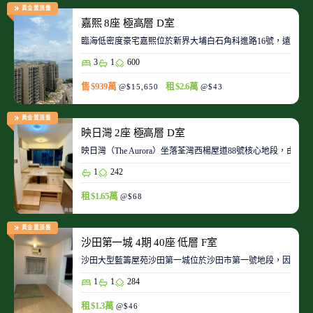
黃金置頂盤
嘉熙 8座 極高層 D室
臨海低密度豪宅嘉熙位於新界大埔白石角科進路16號，遠離都
3
1
600
售 $939萬
租 $2.6萬
@$15,650
@$43
黃金置頂盤
映日灣 2座 極高層 D室
映日灣（The Aurora）坐落荃灣西楊屋道88號核心地段
1
242
租 $1.65萬
@$68
黃金置頂盤
沙田第一城 4期 40座 低層 F室
沙田大型藍籌屋苑沙田第一城位於沙田市第一號地段，因此整
1
1
284
租 $1.3萬
@$46