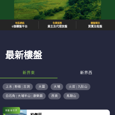
地區網絡
免費服務
樓盤類別
6個樓盤平台
業主及代理放盤
買賣及租盤
最新樓盤
新界東
新界西
上水 | 粉嶺 | 古洞
大圍
大埔
火炭 | 九肚山
白石角 | 大埔半山 | 康樂園
西貢
馬鞍山
港鐵/新世界