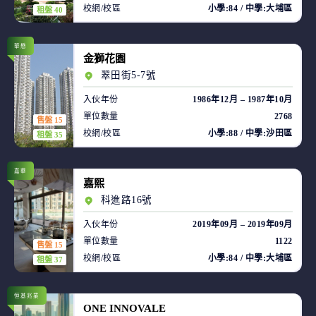
校網/校區
小學:84 / 中學:大埔區
租盤 40
華懋
金獅花園
翠田街5-7號
入伙年份
1986年12月 – 1987年10月
單位數量
2768
售盤 15
校網/校區
小學:88 / 中學:沙田區
租盤 35
嘉華
嘉熙
科進路16號
入伙年份
2019年09月 – 2019年09月
單位數量
1122
售盤 15
校網/校區
小學:84 / 中學:大埔區
租盤 37
恒基兆業
ONE INNOVALE