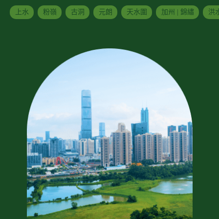
上水
粉嶺
古洞
元朗
天水圍
加州 | 錦繡
洪水