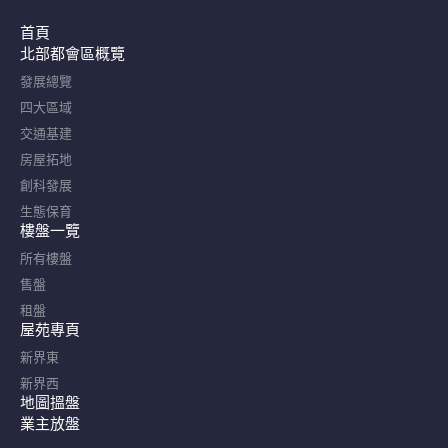
首頁
北部都會區概覽​
發展總覽
四大區域
交通基建
房屋拓地
創科發展
生態保育
樓盤一覽
所有樓盤
售盤
租盤
屋苑專頁
新界東
新界西
地圖搵盤
業主放盤