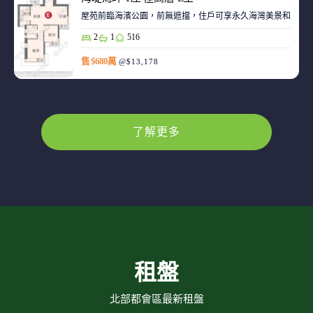
屋苑前臨海濱公園，前無遮擋，住戶可享永久海灣美景和赤鱲角機
2
1
516
售 $680萬
@$13,178
了解更多
租盤
北部都會區最新租盤