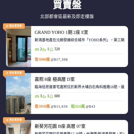
買賣盤
北部都會區最新及即走樓盤
黃金置頂盤
GRAND YOHO 1期 2座 E室
2
1
520
售 $900萬
@$17,308
黃金置頂盤
嘉熙 8座 極高層 D室
臨海低密度豪宅嘉熙位於新界大埔白石角科進路16號，遠離都
3
1
600
售 $939萬
租 $2.6萬
@$15,650
@$43
黃金置頂盤
新葵芳花園 B座 高層 07室