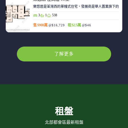
樂悠居是荃灣西的單幢式住宅，發展商是華人置業旗下的廣生
3
1
538
售 $900萬
租 $2.5萬
@$16,729
@$46
了解更多
租盤
北部都會區最新租盤