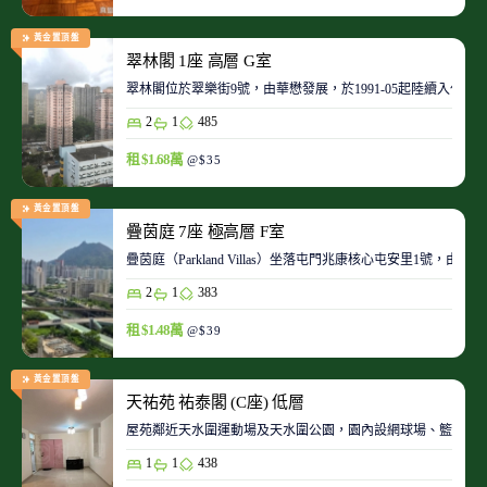
黃金置頂盤
翠林閣 1座 高層 G室
翠林閣位於翠樂街9號，由華懋發展，於1991-05起陸續入伙。
2
1
485
租 $1.68萬
@$35
黃金置頂盤
疊茵庭 7座 極高層 F室
疊茵庭（Parkland Villas）坐落屯門兆康核心屯安里1
2
1
383
租 $1.48萬
@$39
黃金置頂盤
天祐苑 祐泰閣 (C座) 低層
屋苑鄰近天水圍運動場及天水圍公園，園內設網球場、籃球場
1
1
438