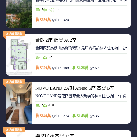
新峰花園是大埔的中低密度高尚屋苑，座落馬窩路半山位置，
3
2
823
售 $850萬
@$10,328
黃金置頂盤
薈朗 2座 低層 A02室
薈朗位於馬鞍山馬錦街9號，是區內精品私人住宅項目之一，
1
221
售 $320萬
租 $1.26萬
@$14,480
@$57
黃金置頂盤
NOVO LAND 2A期 Arreso 5座 高層 B室
NOVO LAND是屯門歷來最大規模的私人住宅項目，由新鴻基
2
419
售 $640萬
租 $1.48萬
@$15,274
@$35
黃金置頂盤
樂悠居 極高層 03室