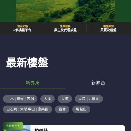
地區網絡
免費服務
樓盤類別
6個樓盤平台
業主及代理放盤
買賣及租盤
最新樓盤
新界東
新界西
上水 | 粉嶺 | 古洞
大圍
大埔
火炭 | 九肚山
白石角 | 大埔半山 | 康樂園
西貢
馬鞍山
港鐵/新世界