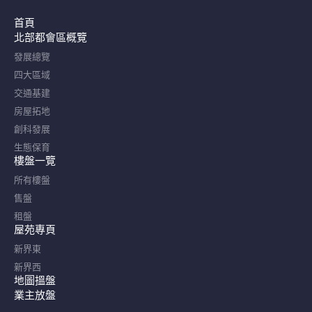
首頁
北部都會區概覽​
發展總覽
四大區域
交通基建
房屋拓地
創科發展
生態保育
樓盤一覽
所有樓盤
售盤
租盤
屋苑專頁
新界東
新界西
地圖搵盤
業主放盤