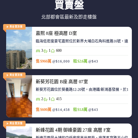
買賣盤
北部都會區最新及即走樓盤
黃金置頂盤
嘉熙 8座 極高層 D室
臨海低密度豪宅嘉熙位於新界大埔白石角科進路16號，遠離都
3
1
600
售 $960萬
租 $2.6萬
@$16,000
@$43
黃金置頂盤
新葵芳花園 B座 高層 07室
新葵芳花園位於葵義路12-20號，由港鐵/新鴻基發展，於198
2
1
415
售 $600萬
租 $1.8萬
@$14,458
@$43
黃金置頂盤
新峰花園 4期 御峰豪園 27座 高層 F室