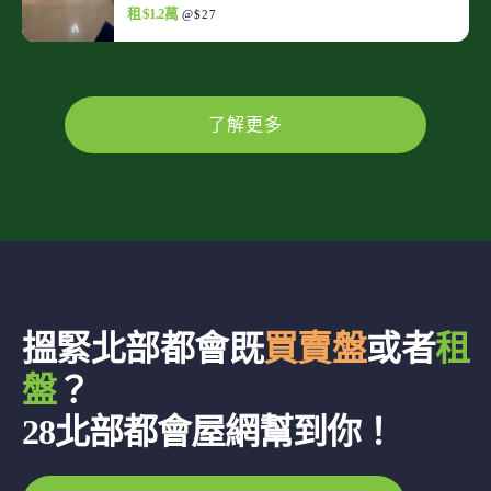
租 $1.2萬
@$27
了解更多
搵緊北部都會既
買賣盤
或者
租
盤
？
28北部都會屋網幫到你！