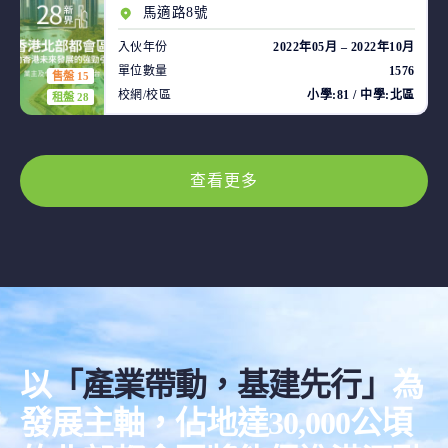
馬適路8號
入伙年份
2022年05月 – 2022年10月
單位數量
1576
售盤 15
校網/校區
小學:81 / 中學:北區
租盤 28
查看更多
以
「產業帶動，基建先行」
為
發展主軸，佔地達30,000公頃