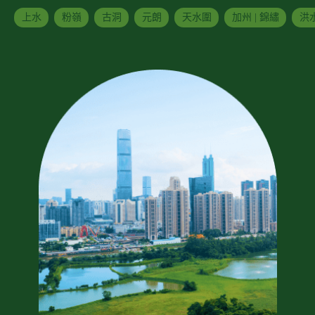
上水
粉嶺
古洞
元朗
天水圍
加州 | 錦繡
洪水