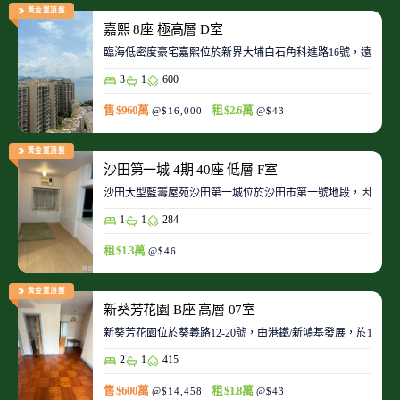
黃金置頂盤
嘉熙 8座 極高層 D室
臨海低密度豪宅嘉熙位於新界大埔白石角科進路16號，遠離都
3
1
600
售 $960萬
租 $2.6萬
@$16,000
@$43
黃金置頂盤
沙田第一城 4期 40座 低層 F室
沙田大型藍籌屋苑沙田第一城位於沙田市第一號地段，因此整
1
1
284
租 $1.3萬
@$46
黃金置頂盤
新葵芳花園 B座 高層 07室
新葵芳花園位於葵義路12-20號，由港鐵/新鴻基發展，於198
2
1
415
售 $600萬
租 $1.8萬
@$14,458
@$43