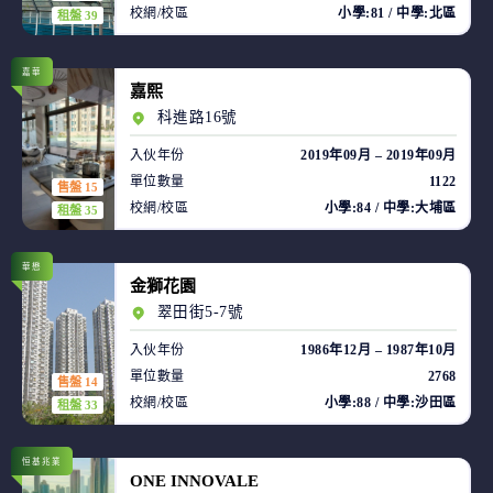
校網/校區
小學:81 / 中學:北區
租盤 39
嘉華
嘉熙
科進路16號
入伙年份
2019年09月 – 2019年09月
單位數量
1122
售盤 15
校網/校區
小學:84 / 中學:大埔區
租盤 35
華懋
金獅花園
翠田街5-7號
入伙年份
1986年12月 – 1987年10月
單位數量
2768
售盤 14
校網/校區
小學:88 / 中學:沙田區
租盤 33
恒基兆業
ONE INNOVALE