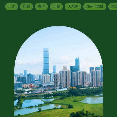
上水
粉嶺
古洞
元朗
天水圍
加州 | 錦繡
洪水