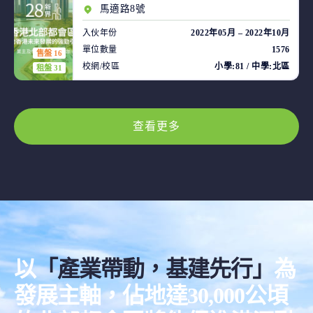
馬適路8號
入伙年份
2022年05月 – 2022年10月
單位數量
1576
售盤 16
校網/校區
小學:81 / 中學:北區
租盤 31
查看更多
以
「產業帶動，基建先行」
為
發展主軸，佔地達30,000公頃