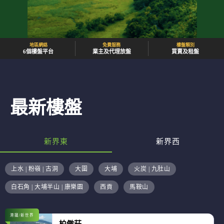
地區網絡
免費服務
樓盤類別
6個樓盤平台
業主及代理放盤
買賣及租盤
最新樓盤
新界東
新界西
上水 | 粉嶺 | 古洞
大圍
大埔
火炭 | 九肚山
白石角 | 大埔半山 | 康樂園
西貢
馬鞍山
港鐵/新世界