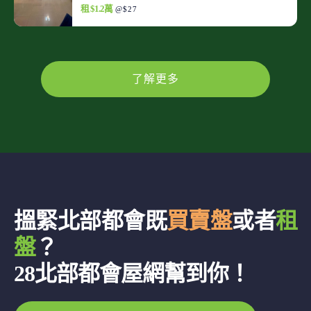
租 $1.2萬
@$27
了解更多
搵緊北部都會既
買賣盤
或者
租
盤
？
28北部都會屋網幫到你！