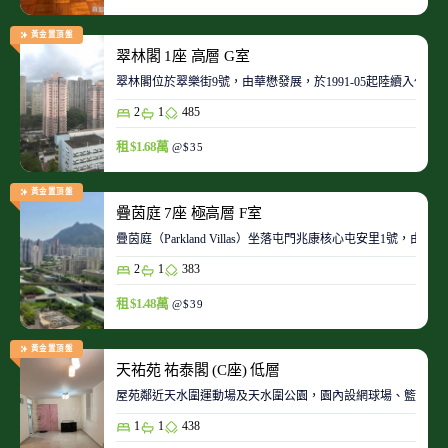
黃金置頂盤
翠林閣 1座 高層 G室
翠林閣位於翠樂街9號，由華懋發展，於1991-05起陸續入伙。
2
1
485
租 $1.68萬
@$35
黃金置頂盤
疊茵庭 7座 極高層 F室
疊茵庭（Parkland Villas）坐落屯門兆康核心屯安里1
2
1
383
租 $1.48萬
@$39
黃金置頂盤
天祐苑 祐泰閣 (C座) 低層
屋苑鄰近天水圍運動場及天水圍公園，園內設網球場、籃球場
1
1
438