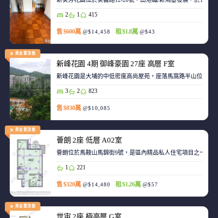
新葵芳花園位於葵義路12-20號，由港鐵/新鴻基發展，於198
2
1
415
售 $600萬
租 $1.8萬
@$14,458
@$43
黃金置頂盤
新峰花園 4期 御峰豪園 27座 高層 F室
新峰花園是大埔的中低密度高尚屋苑，座落馬窩路半山位置，
3
2
823
售 $830萬
@$10,085
黃金置頂盤
薈朗 2座 低層 A02室
薈朗位於馬鞍山馬錦街9號，是區內精品私人住宅項目之一，
1
221
售 $320萬
租 $1.26萬
@$14,480
@$57
黃金置頂盤
世宙 2座 極高層 G室