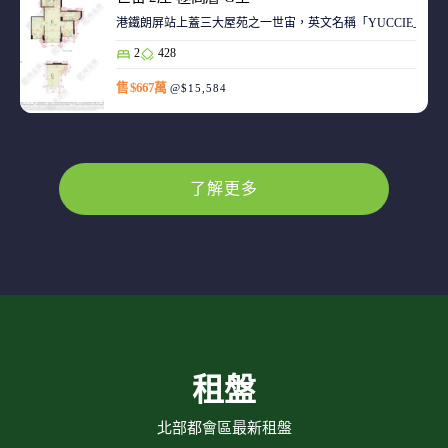
港鐵朗屏站上蓋三大屋苑之一世宙，英文名稱「YUCCIE」，意指
2
428
售 $667萬
@$15,584
了解更多
租盤
北部都會區最新租盤