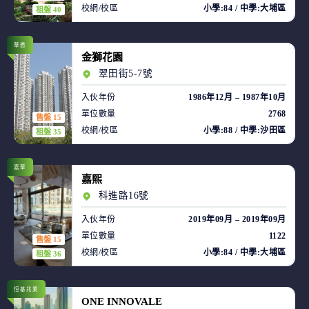
校網/校區
小學:84 / 中學:大埔區
租盤 40
華懋
金獅花園
翠田街5-7號
入伙年份
1986年12月 – 1987年10月
單位數量
2768
售盤 15
校網/校區
小學:88 / 中學:沙田區
租盤 35
嘉華
嘉熙
科進路16號
入伙年份
2019年09月 – 2019年09月
單位數量
1122
售盤 15
校網/校區
小學:84 / 中學:大埔區
租盤 36
恒基兆業
ONE INNOVALE