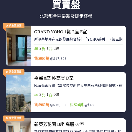
買賣盤
北部都會區最新及即走樓盤
黃金置頂盤
GRAND YOHO 1期 2座 E室
2
1
520
售 $900萬
@$17,308
黃金置頂盤
嘉熙 8座 極高層 D室
臨海低密度豪宅嘉熙位於新界大埔白石角科進路16號，遠離都
3
1
600
售 $960萬
租 $2.6萬
@$16,000
@$43
黃金置頂盤
新葵芳花園 B座 高層 07室