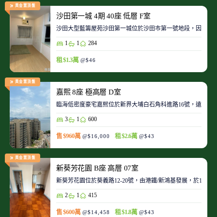
黃金置頂盤
沙田第一城 4期 40座 低層 F室
沙田大型藍籌屋苑沙田第一城位於沙田市第一號地段，因此整
1
1
284
租 $1.3萬
@$46
黃金置頂盤
嘉熙 8座 極高層 D室
臨海低密度豪宅嘉熙位於新界大埔白石角科進路16號，遠離都
3
1
600
售 $960萬
租 $2.6萬
@$16,000
@$43
黃金置頂盤
新葵芳花園 B座 高層 07室
新葵芳花園位於葵義路12-20號，由港鐵/新鴻基發展，於198
2
1
415
售 $600萬
租 $1.8萬
@$14,458
@$43