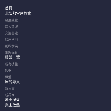
首頁
北部都會區概覽​
發展總覽
四大區域
交通基建
房屋拓地
創科發展
生態保育
樓盤一覽
所有樓盤
售盤
租盤
屋苑專頁
新界東
新界西
地圖搵盤
業主放盤