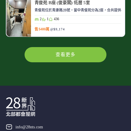
青俊苑 B座 (俊豪閣) 低層 5室
青俊苑位於青康路2B號，當中青俊苑分為2座，合共提供465個單
2
1
436
售 $400萬
@$9,174
查看更多
info@28nts.com