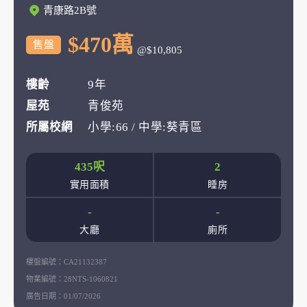
青康路2B號
$470萬
售盤
@$10,805
樓齡
9年
屋苑
青俊苑
所屬校網
小學:66 / 中學:葵青區
435呎
2
實用面積
睡房
-
-
大廳
廁所
樓盤編號：
CA21132387
物業編號：
28NTS-1060821
廣告日期：
01/07/2026