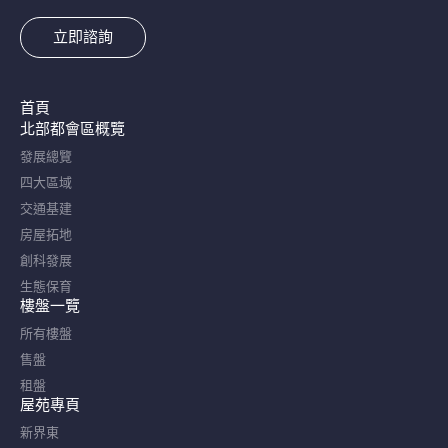
立即諮詢
首頁
北部都會區概覽​
發展總覽
四大區域
交通基建
房屋拓地
創科發展
生態保育
樓盤一覽
所有樓盤
售盤
租盤
屋苑專頁
新界東