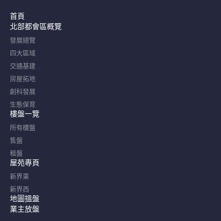
首頁
北部都會區概覽​
發展總覽
四大區域
交通基建
房屋拓地
創科發展
生態保育
樓盤一覽
所有樓盤
售盤
租盤
屋苑專頁
新界東
新界西
地圖搵盤
業主放盤