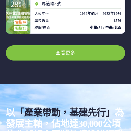
馬適路8號
入伙年份
2022年05月 – 2022年10月
單位數量
1576
售盤 16
校網/校區
小學:81 / 中學:北區
租盤 31
查看更多
以
「產業帶動，基建先行」
為
發展主軸，佔地達30,000公頃