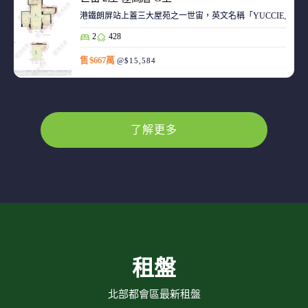
港鐵朗屏站上蓋三大屋苑之一世宙，英文名稱「YUCCIE」，意指
2
428
售 $667萬
@$15,584
了解更多
租盤
北部都會區最新租盤