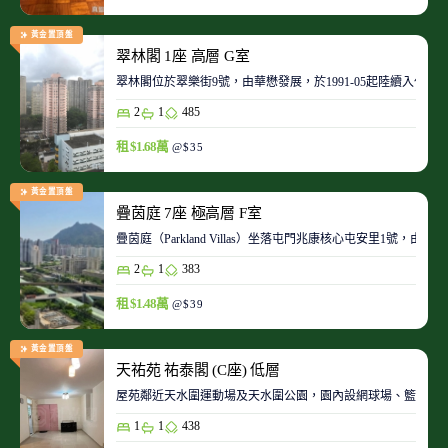
黃金置頂盤
翠林閣 1座 高層 G室
翠林閣位於翠樂街9號，由華懋發展，於1991-05起陸續入伙。
2
1
485
租 $1.68萬
@$35
黃金置頂盤
疊茵庭 7座 極高層 F室
疊茵庭（Parkland Villas）坐落屯門兆康核心屯安里1
2
1
383
租 $1.48萬
@$39
黃金置頂盤
天祐苑 祐泰閣 (C座) 低層
屋苑鄰近天水圍運動場及天水圍公園，園內設網球場、籃球場
1
1
438