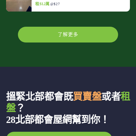
租 $1.2萬
@$27
了解更多
搵緊北部都會既
買賣盤
或者
租
盤
？
28北部都會屋網幫到你！