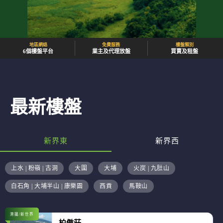
地區網絡
免費服務
樓盤類別
6個樓盤平台
業主及代理放盤
買賣及租盤
最新樓盤
新界東
新界西
上水 | 粉嶺 | 古洞
大圍
大埔
火炭 | 九肚山
白石角 | 大埔半山 | 康樂園
西貢
馬鞍山
港鐵/新世界