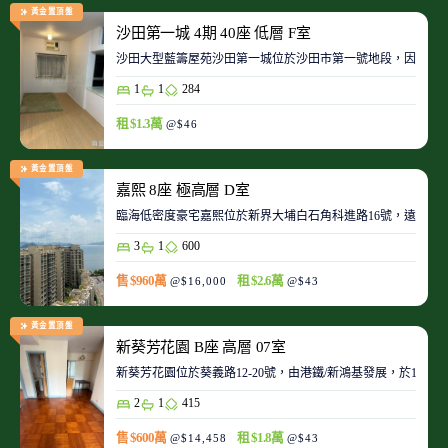
黃金置頂盤
沙田第一城 4期 40座 低層 F室
沙田大型藍籌屋苑沙田第一城位於沙田市第一號地段，因此整
1
1
284
租 $1.3萬
@$46
黃金置頂盤
嘉熙 8座 極高層 D室
臨海低密度豪宅嘉熙位於新界大埔白石角科進路16號，遠離都
3
1
600
售 $960萬
租 $2.6萬
@$16,000
@$43
黃金置頂盤
新葵芳花園 B座 高層 07室
新葵芳花園位於葵義路12-20號，由港鐵/新鴻基發展，於198
2
1
415
售 $600萬
租 $1.8萬
@$14,458
@$43