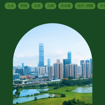
上水
粉嶺
古洞
元朗
天水圍
加州 | 錦繡
洪水