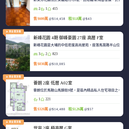
新葵芳花園位於葵義路12-20號，由港鐵/新鴻基發展，於198
2
1
415
售 $600萬
租 $1.8萬
@$14,458
@$43
黃金置頂盤
新峰花園 4期 御峰豪園 27座 高層 F室
新峰花園是大埔的中低密度高尚屋苑，座落馬窩路半山位置，
3
2
823
售 $830萬
@$10,085
黃金置頂盤
薈朗 2座 低層 A02室
薈朗位於馬鞍山馬錦街9號，是區內精品私人住宅項目之一，
1
221
售 $320萬
租 $1.26萬
@$14,480
@$57
黃金置頂盤
世宙 2座 極高層 G室