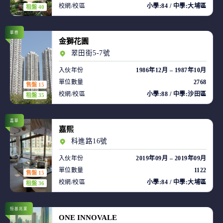
校網/校區
小學:84 / 中學:大埔區
租盤 40
華懋
金獅花園
翠田街5-7號
入伙年份
1986年12月 – 1987年10月
單位數量
2768
售盤 15
校網/校區
小學:88 / 中學:沙田區
租盤 35
嘉華
嘉熙
科進路16號
入伙年份
2019年09月 – 2019年09月
單位數量
1122
售盤 15
校網/校區
小學:84 / 中學:大埔區
租盤 36
恒基兆業
ONE INNOVALE