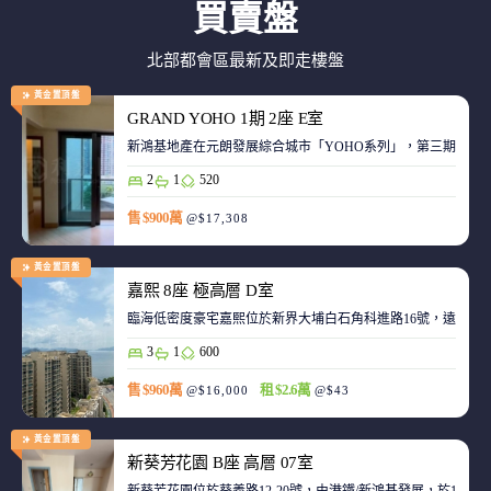
買賣盤
北部都會區最新及即走樓盤
黃金置頂盤
GRAND YOHO 1期 2座 E室
2
1
520
售 $900萬
@$17,308
黃金置頂盤
嘉熙 8座 極高層 D室
臨海低密度豪宅嘉熙位於新界大埔白石角科進路16號，遠離都
3
1
600
售 $960萬
租 $2.6萬
@$16,000
@$43
黃金置頂盤
新葵芳花園 B座 高層 07室