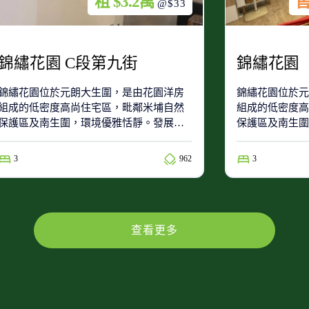
租 $3.2萬
售
@$33
錦繡花園 C段第九街
錦繡花園
錦繡花園位於元朗大生圍，是由花園洋房
錦繡花園位於元
組成的低密度高尚住宅區，毗鄰米埔自然
組成的低密度高
保護區及南生圍，環境優雅恬靜。發展商
保護區及南生圍
為加拿大海外建設有限公司。
為加拿大海外建
3
962
3
查看更多