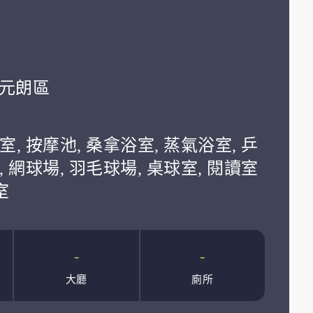
學:元朗區
室, 按摩池, 桑拿浴室, 蒸氣浴室, 乒
, 網球場, 羽毛球場, 桌球室, 閱讀室
室
-
-
大廳
廁所