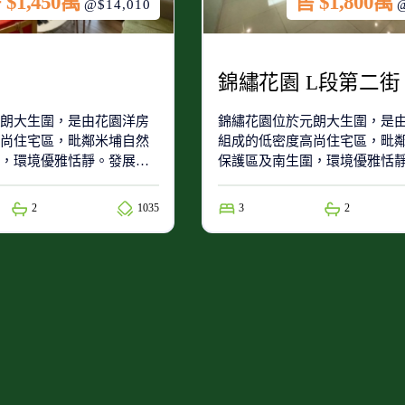
 $1,450萬
售 $1,800萬
@$14,010
錦繡花園 L段第二街
朗大生圍，是由花園洋房
錦繡花園位於元朗大生圍，是
尚住宅區，毗鄰米埔自然
組成的低密度高尚住宅區，毗
，環境優雅恬靜。發展商
保護區及南生圍，環境優雅恬
設有限公司。
為加拿大海外建設有限公司。
2
1035
3
2