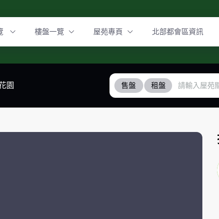
覽
樓盤一覽
屋苑專頁
北部都會區資訊
花園
售盤
租盤