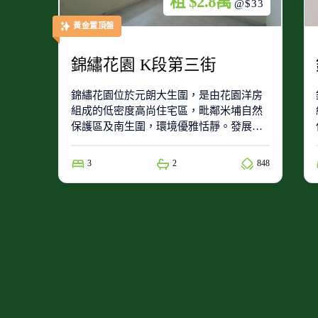
租 $2.8萬
@$33
黃金置頂盤
錦繡花園 K段第三街
錦繡花園位於元朗大生圍，是由花園洋房
組成的低密度高尚住宅區，毗鄰米埔自然
保護區及南生圍，環境優雅恬靜。發展商
為加拿大海外建設有限公司。
3
2
848