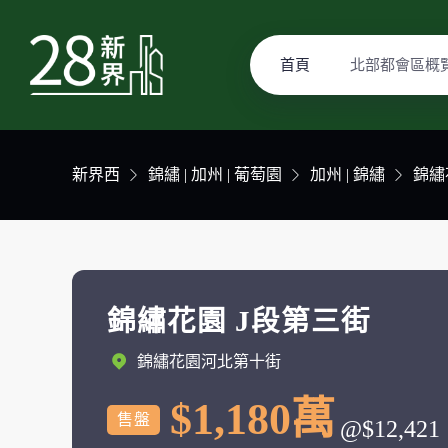
首頁
北部都會區概
新界西
錦繡 | 加州 | 葡萄園
加州 | 錦繡
錦繡
錦繡花園 J段第三街
錦繡花園河北第十街
$1,180萬
售盤
@$12,421