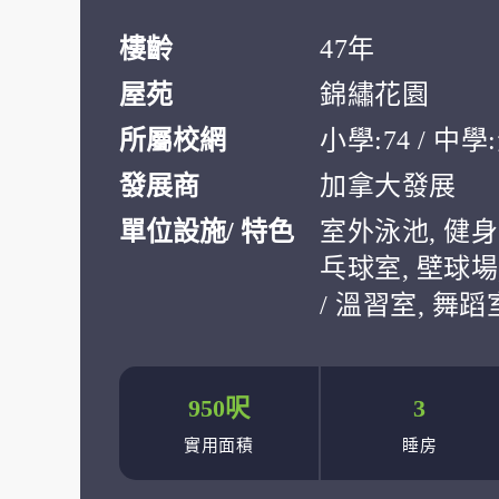
樓齡
47年
屋苑
錦繡花園
所屬校網
小學:74 / 中
發展商
加拿大發展
單位設施/ 特色
室外泳池, 健身
乓球室, 壁球場
/ 溫習室, 舞蹈
950呎
3
實用面積
睡房