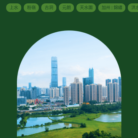
上水
粉嶺
古洞
元朗
天水圍
加州 | 錦繡
洪水