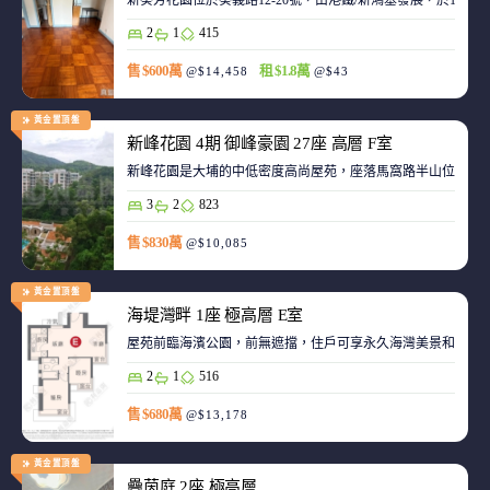
新葵芳花園位於葵義路12-20號，由港鐵/新鴻基發展，於198
2
1
415
售 $600萬
租 $1.8萬
@$14,458
@$43
黃金置頂盤
新峰花園 4期 御峰豪園 27座 高層 F室
新峰花園是大埔的中低密度高尚屋苑，座落馬窩路半山位置，
3
2
823
售 $830萬
@$10,085
黃金置頂盤
海堤灣畔 1座 極高層 E室
屋苑前臨海濱公園，前無遮擋，住戶可享永久海灣美景和赤鱲角機
2
1
516
售 $680萬
@$13,178
黃金置頂盤
疊茵庭 2座 極高層