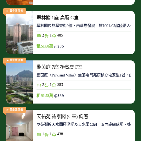
黃金置頂盤
翠林閣 1座 高層 G室
翠林閣位於翠樂街9號，由華懋發展，於1991-05起陸續入伙。
2
1
485
租 $1.68萬
@$35
黃金置頂盤
疊茵庭 7座 極高層 F室
疊茵庭（Parkland Villas）坐落屯門兆康核心屯安里1
2
1
383
租 $1.48萬
@$39
黃金置頂盤
天祐苑 祐泰閣 (C座) 低層
屋苑鄰近天水圍運動場及天水圍公園，園內設網球場、籃球場
1
1
438