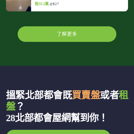
租 $1.2萬
@$27
了解更多
搵緊北部都會既
買賣盤
或者
租
盤
？
28北部都會屋網幫到你！