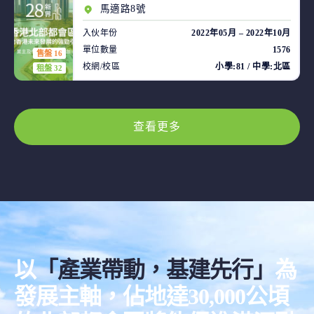
馬適路8號
入伙年份
2022年05月 – 2022年10月
單位數量
1576
售盤 16
校網/校區
小學:81 / 中學:北區
租盤 32
查看更多
以
「產業帶動，基建先行」
為
發展主軸，佔地達30,000公頃