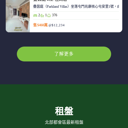
疊茵庭（Parkland Villas）坐落屯門兆康核心屯安里1
2
1
376
售 $460萬
@$12,234
了解更多
租盤
北部都會區最新租盤