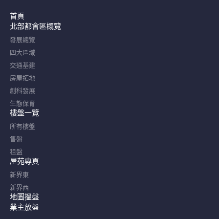
首頁
北部都會區概覽​
發展總覽
四大區域
交通基建
房屋拓地
創科發展
生態保育
樓盤一覽
所有樓盤
售盤
租盤
屋苑專頁
新界東
新界西
地圖搵盤
業主放盤