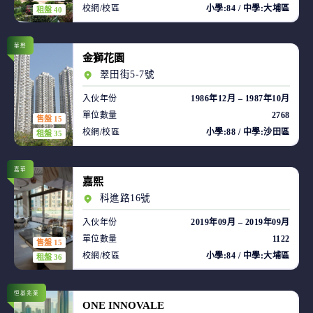
校網/校區
小學:84 / 中學:大埔區
租盤 40
華懋
金獅花園
翠田街5-7號
入伙年份
1986年12月 – 1987年10月
單位數量
2768
售盤 15
校網/校區
小學:88 / 中學:沙田區
租盤 35
嘉華
嘉熙
科進路16號
入伙年份
2019年09月 – 2019年09月
單位數量
1122
售盤 15
校網/校區
小學:84 / 中學:大埔區
租盤 36
恒基兆業
ONE INNOVALE