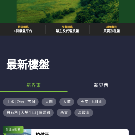
地區網絡
免費服務
樓盤類別
6個樓盤平台
業主及代理放盤
買賣及租盤
最新樓盤
新界東
新界西
上水 | 粉嶺 | 古洞
大圍
大埔
火炭 | 九肚山
白石角 | 大埔半山 | 康樂園
西貢
馬鞍山
港鐵/新世界