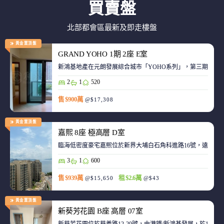
買賣盤
北部都會區最新及即走樓盤
黃金置頂盤
GRAND YOHO 1期 2座 E室
2
1
520
售 $900萬
@$17,308
黃金置頂盤
嘉熙 8座 極高層 D室
臨海低密度豪宅嘉熙位於新界大埔白石角科進路16號，遠離都
3
1
600
售 $939萬
租 $2.6萬
@$15,650
@$43
黃金置頂盤
新葵芳花園 B座 高層 07室