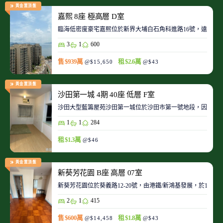
黃金置頂盤
嘉熙 8座 極高層 D室
臨海低密度豪宅嘉熙位於新界大埔白石角科進路16號，遠離都
3
1
600
售 $939萬
租 $2.6萬
@$15,650
@$43
黃金置頂盤
沙田第一城 4期 40座 低層 F室
沙田大型藍籌屋苑沙田第一城位於沙田市第一號地段，因此整
1
1
284
租 $1.3萬
@$46
黃金置頂盤
新葵芳花園 B座 高層 07室
新葵芳花園位於葵義路12-20號，由港鐵/新鴻基發展，於198
2
1
415
售 $600萬
租 $1.8萬
@$14,458
@$43