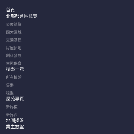
首頁
北部都會區概覽​
發展總覽
四大區域
交通基建
房屋拓地
創科發展
生態保育
樓盤一覽
所有樓盤
售盤
租盤
屋苑專頁
新界東
新界西
地圖搵盤
業主放盤