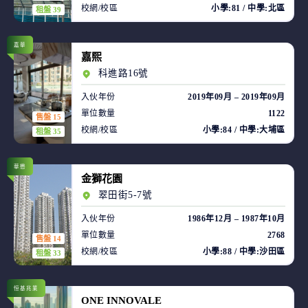
校網/校區
小學:81 / 中學:北區
租盤 39
嘉華
嘉熙
科進路16號
入伙年份
2019年09月 – 2019年09月
單位數量
1122
售盤 15
校網/校區
小學:84 / 中學:大埔區
租盤 35
華懋
金獅花園
翠田街5-7號
入伙年份
1986年12月 – 1987年10月
單位數量
2768
售盤 14
校網/校區
小學:88 / 中學:沙田區
租盤 33
恒基兆業
ONE INNOVALE