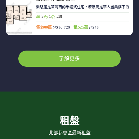
樂悠居是荃灣西的單幢式住宅，發展商是華人置業旗下的廣生
3
1
538
售 $900萬
租 $2.5萬
@$16,729
@$46
了解更多
租盤
北部都會區最新租盤