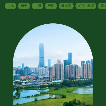
上水
粉嶺
古洞
元朗
天水圍
加州 | 錦繡
洪水