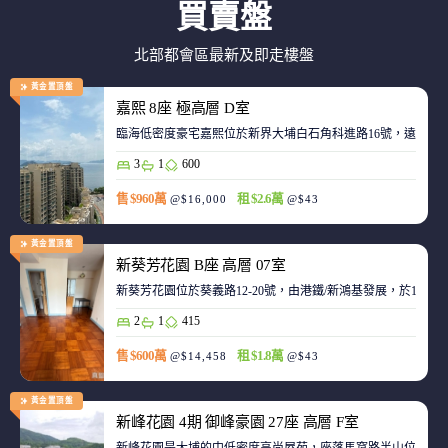
買賣盤
北部都會區最新及即走樓盤
黃金置頂盤
嘉熙 8座 極高層 D室
臨海低密度豪宅嘉熙位於新界大埔白石角科進路16號，遠離都
3
1
600
售 $960萬
租 $2.6萬
@$16,000
@$43
黃金置頂盤
新葵芳花園 B座 高層 07室
新葵芳花園位於葵義路12-20號，由港鐵/新鴻基發展，於198
2
1
415
售 $600萬
租 $1.8萬
@$14,458
@$43
黃金置頂盤
新峰花園 4期 御峰豪園 27座 高層 F室