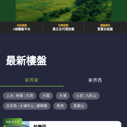
地區網絡
免費服務
樓盤類別
6個樓盤平台
業主及代理放盤
買賣及租盤
最新樓盤
新界東
新界西
上水 | 粉嶺 | 古洞
大圍
大埔
火炭 | 九肚山
白石角 | 大埔半山 | 康樂園
西貢
馬鞍山
港鐵/新世界