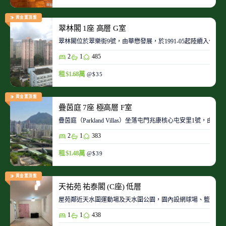
黃金置頂盤
翠林閣 1座 高層 G室
翠林閣位於翠樂街9號，由華懋發展，於1991-05起陸續入伙。
2
1
485
租 $1.68萬
@$35
黃金置頂盤
疊茵庭 7座 極高層 F室
疊茵庭（Parkland Villas）坐落屯門兆康核心屯安里1
2
1
383
租 $1.48萬
@$39
黃金置頂盤
天祐苑 祐泰閣 (C座) 低層
屋苑鄰近天水圍運動場及天水圍公園，園內設網球場、籃球場
1
1
438