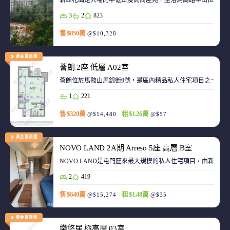
新峰花園是大埔的中低密度高尚屋苑，座落馬窩路半山位置，
3
2
823
售 $850萬
@$10,328
黃金置頂盤
薈朗 2座 低層 A02室
薈朗位於馬鞍山馬錦街9號，是區內精品私人住宅項目之一，
1
221
售 $320萬
租 $1.26萬
@$14,480
@$57
黃金置頂盤
NOVO LAND 2A期 Arreso 5座 高層 B室
NOVO LAND是屯門歷來最大規模的私人住宅項目，由新鴻基
2
419
售 $640萬
租 $1.48萬
@$15,274
@$35
黃金置頂盤
樂悠居 極高層 03室