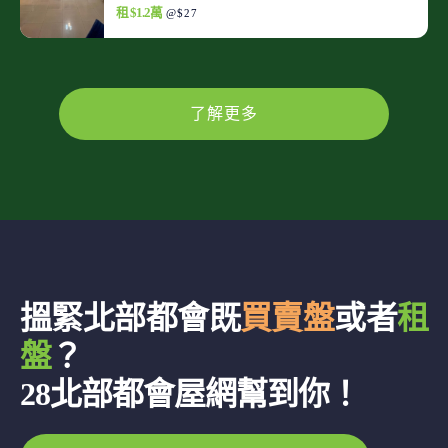
租 $1.2萬
@$27
了解更多
搵緊北部都會既
買賣盤
或者
租
盤
？
28北部都會屋網幫到你！