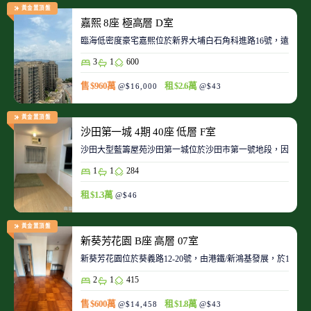
黃金置頂盤
嘉熙 8座 極高層 D室
臨海低密度豪宅嘉熙位於新界大埔白石角科進路16號，遠離都
3
1
600
售 $960萬
租 $2.6萬
@$16,000
@$43
黃金置頂盤
沙田第一城 4期 40座 低層 F室
沙田大型藍籌屋苑沙田第一城位於沙田市第一號地段，因此整
1
1
284
租 $1.3萬
@$46
黃金置頂盤
新葵芳花園 B座 高層 07室
新葵芳花園位於葵義路12-20號，由港鐵/新鴻基發展，於198
2
1
415
售 $600萬
租 $1.8萬
@$14,458
@$43