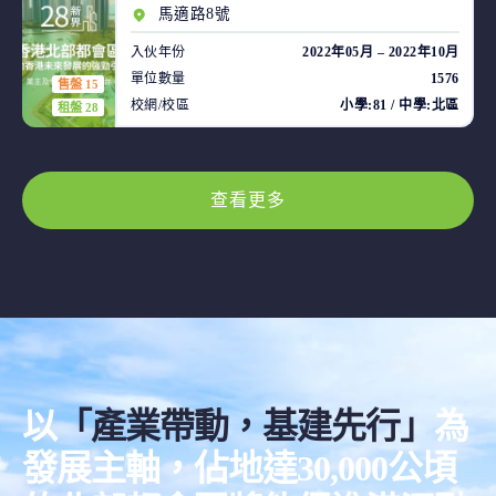
馬適路8號
入伙年份
2022年05月 – 2022年10月
單位數量
1576
售盤 15
校網/校區
小學:81 / 中學:北區
租盤 28
查看更多
以
「產業帶動，基建先行」
為
發展主軸，佔地達30,000公頃