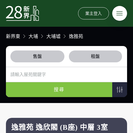
業主登入
新界東
大埔
大埔墟
逸雅苑
售盤
租盤
搜尋
逸雅苑 逸欣閣 (B座) 中層 3室