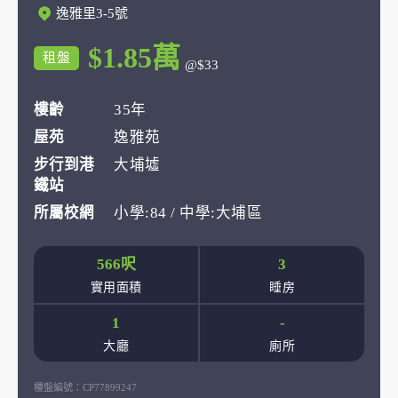
逸雅里3-5號
$1.85萬
租盤
@$33
樓齡
35年
屋苑
逸雅苑
步行到港
大埔墟
鐵站
所屬校網
小學:84 / 中學:大埔區
566呎
3
實用面積
睡房
1
-
大廳
廁所
樓盤編號：
CP77899247