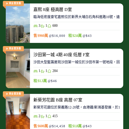
黃金置頂盤
嘉熙 8座 極高層 D室
臨海低密度豪宅嘉熙位於新界大埔白石角科進路16號，遠離都
3
1
600
售 $960萬
租 $2.6萬
@$16,000
@$43
黃金置頂盤
沙田第一城 4期 40座 低層 F室
沙田大型藍籌屋苑沙田第一城位於沙田市第一號地段，因此整
1
1
284
租 $1.3萬
@$46
黃金置頂盤
新葵芳花園 B座 高層 07室
新葵芳花園位於葵義路12-20號，由港鐵/新鴻基發展，於198
2
1
415
售 $600萬
租 $1.8萬
@$14,458
@$43