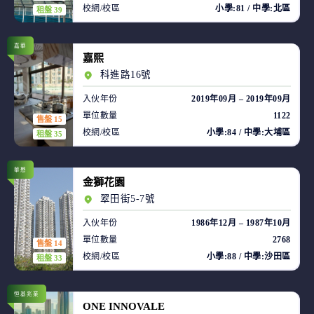
校網/校區
小學:81 / 中學:北區
租盤 39
嘉華
嘉熙
科進路16號
入伙年份
2019年09月 – 2019年09月
單位數量
1122
售盤 15
校網/校區
小學:84 / 中學:大埔區
租盤 35
華懋
金獅花園
翠田街5-7號
入伙年份
1986年12月 – 1987年10月
單位數量
2768
售盤 14
校網/校區
小學:88 / 中學:沙田區
租盤 33
恒基兆業
ONE INNOVALE