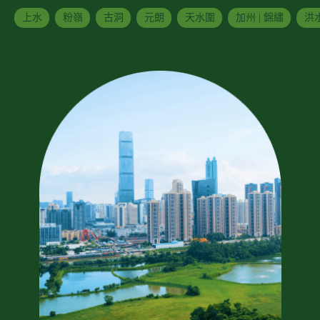
上水
粉嶺
古洞
元朗
天水圍
加州 | 錦繡
洪水