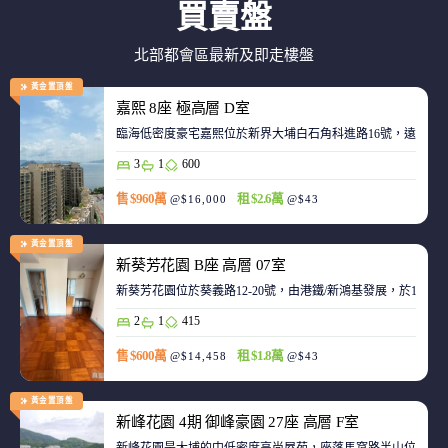
買賣盤
北部都會區最新及即走樓盤
黃金置頂盤
嘉熙 8座 極高層 D室
臨海低密度豪宅嘉熙位於新界大埔白石角科進路16號，遠離都
3
1
600
售 $960萬
租 $2.6萬
@$16,000
@$43
黃金置頂盤
新葵芳花園 B座 高層 07室
新葵芳花園位於葵義路12-20號，由港鐵/新鴻基發展，於198
2
1
415
售 $600萬
租 $1.8萬
@$14,458
@$43
黃金置頂盤
新峰花園 4期 御峰豪園 27座 高層 F室