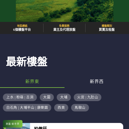
地區網絡
免費服務
樓盤類別
6個樓盤平台
業主及代理放盤
買賣及租盤
最新樓盤
新界東
新界西
上水 | 粉嶺 | 古洞
大圍
大埔
火炭 | 九肚山
白石角 | 大埔半山 | 康樂園
西貢
馬鞍山
港鐵/新世界