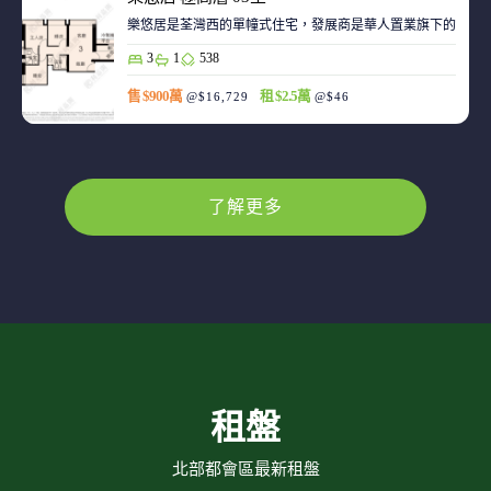
樂悠居是荃灣西的單幢式住宅，發展商是華人置業旗下的廣生
3
1
538
售 $900萬
租 $2.5萬
@$16,729
@$46
了解更多
租盤
北部都會區最新租盤