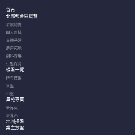
首頁
北部都會區概覽​
發展總覽
四大區域
交通基建
房屋拓地
創科發展
生態保育
樓盤一覽
所有樓盤
售盤
租盤
屋苑專頁
新界東
新界西
地圖搵盤
業主放盤