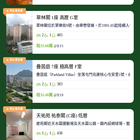
黃金置頂盤
翠林閣 1座 高層 G室
翠林閣位於翠樂街9號，由華懋發展，於1991-05起陸續入伙。
2
1
485
租 $1.68萬
@$35
黃金置頂盤
疊茵庭 7座 極高層 F室
疊茵庭（Parkland Villas）坐落屯門兆康核心屯安里1
2
1
383
租 $1.48萬
@$39
黃金置頂盤
天祐苑 祐泰閣 (C座) 低層
屋苑鄰近天水圍運動場及天水圍公園，園內設網球場、籃球場
1
1
438