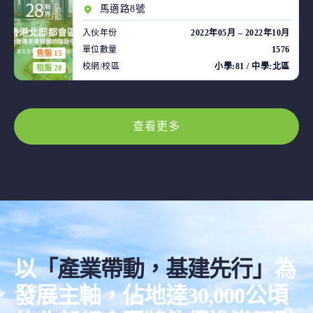
馬適路8號
入伙年份
2022年05月 – 2022年10月
單位數量
1576
售盤 15
校網/校區
小學:81 / 中學:北區
租盤 28
查看更多
以
「產業帶動，基建先行」
為
發展主軸，佔地達30,000公頃