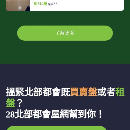
租 $1.2萬
@$27
了解更多
搵緊北部都會既
買賣盤
或者
租
盤
？
28北部都會屋網幫到你！