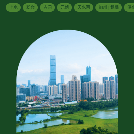
上水
粉嶺
古洞
元朗
天水圍
加州 | 錦繡
洪水