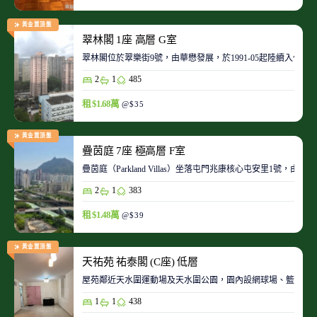
黃金置頂盤
翠林閣 1座 高層 G室
翠林閣位於翠樂街9號，由華懋發展，於1991-05起陸續入伙。
2
1
485
租 $1.68萬
@$35
黃金置頂盤
疊茵庭 7座 極高層 F室
疊茵庭（Parkland Villas）坐落屯門兆康核心屯安里1
2
1
383
租 $1.48萬
@$39
黃金置頂盤
天祐苑 祐泰閣 (C座) 低層
屋苑鄰近天水圍運動場及天水圍公園，園內設網球場、籃球場
1
1
438