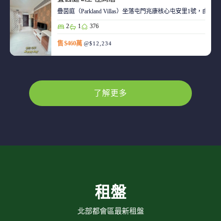
疊茵庭（Parkland Villas）坐落屯門兆康核心屯安里1
2
1
376
售 $460萬
@$12,234
了解更多
租盤
北部都會區最新租盤