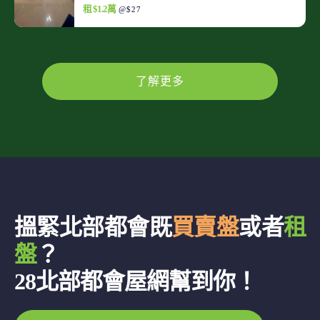
租 $1.2萬
@$27
了解更多
搵緊北部都會既
買賣盤
或者
租
盤
？
28北部都會屋網幫到你！