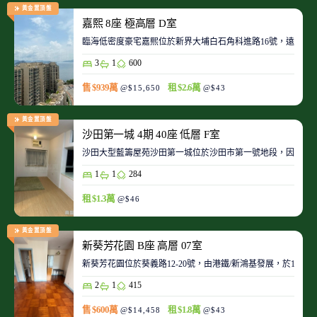
黃金置頂盤
嘉熙 8座 極高層 D室
臨海低密度豪宅嘉熙位於新界大埔白石角科進路16號，遠離都
3
1
600
售 $939萬
租 $2.6萬
@$15,650
@$43
黃金置頂盤
沙田第一城 4期 40座 低層 F室
沙田大型藍籌屋苑沙田第一城位於沙田市第一號地段，因此整
1
1
284
租 $1.3萬
@$46
黃金置頂盤
新葵芳花園 B座 高層 07室
新葵芳花園位於葵義路12-20號，由港鐵/新鴻基發展，於198
2
1
415
售 $600萬
租 $1.8萬
@$14,458
@$43