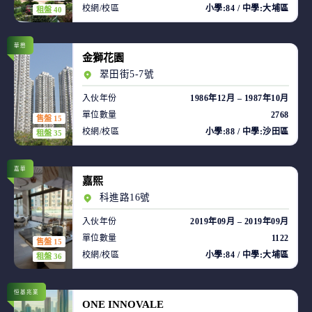
校網/校區
小學:84 / 中學:大埔區
租盤 40
華懋
金獅花園
翠田街5-7號
入伙年份
1986年12月 – 1987年10月
單位數量
2768
售盤 15
校網/校區
小學:88 / 中學:沙田區
租盤 35
嘉華
嘉熙
科進路16號
入伙年份
2019年09月 – 2019年09月
單位數量
1122
售盤 15
校網/校區
小學:84 / 中學:大埔區
租盤 36
恒基兆業
ONE INNOVALE