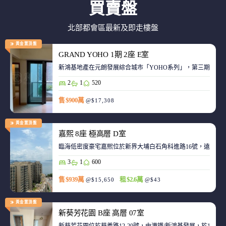
買賣盤
北部都會區最新及即走樓盤
黃金置頂盤
GRAND YOHO 1期 2座 E室
2
1
520
售 $900萬
@$17,308
黃金置頂盤
嘉熙 8座 極高層 D室
臨海低密度豪宅嘉熙位於新界大埔白石角科進路16號，遠離都
3
1
600
售 $939萬
租 $2.6萬
@$15,650
@$43
黃金置頂盤
新葵芳花園 B座 高層 07室