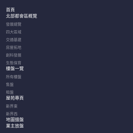
首頁
北部都會區概覽​
發展總覽
四大區域
交通基建
房屋拓地
創科發展
生態保育
樓盤一覽
所有樓盤
售盤
租盤
屋苑專頁
新界東
新界西
地圖搵盤
業主放盤