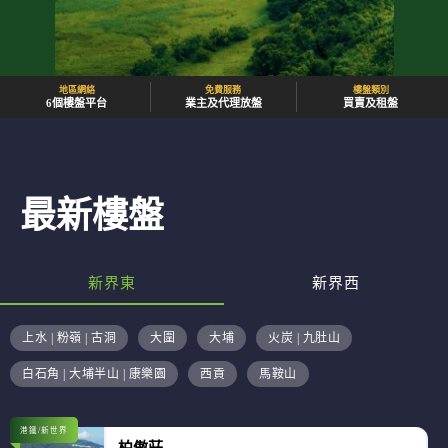
地區網絡
免費服務
樓盤類別
6個樓盤平台
業主及代理放盤
買賣及租盤
最新樓盤
新界東
新界西
上水 | 粉嶺 | 古洞
大圍
大埔
火炭 | 九肚山
白石角 | 大埔半山 | 康樂園
西貢
馬鞍山
港鐵/新世界