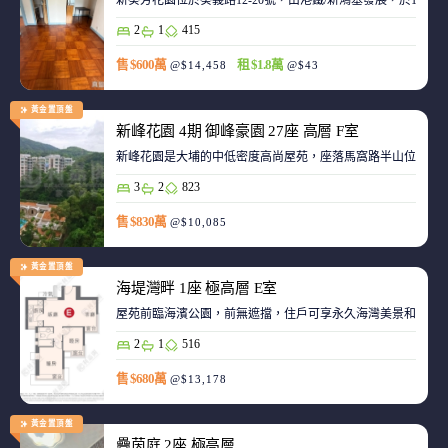
新葵芳花園位於葵義路12-20號，由港鐵/新鴻基發展，於198
2
1
415
售 $600萬
租 $1.8萬
@$14,458
@$43
黃金置頂盤
新峰花園 4期 御峰豪園 27座 高層 F室
新峰花園是大埔的中低密度高尚屋苑，座落馬窩路半山位置，
3
2
823
售 $830萬
@$10,085
黃金置頂盤
海堤灣畔 1座 極高層 E室
屋苑前臨海濱公園，前無遮擋，住戶可享永久海灣美景和赤鱲角機
2
1
516
售 $680萬
@$13,178
黃金置頂盤
疊茵庭 2座 極高層