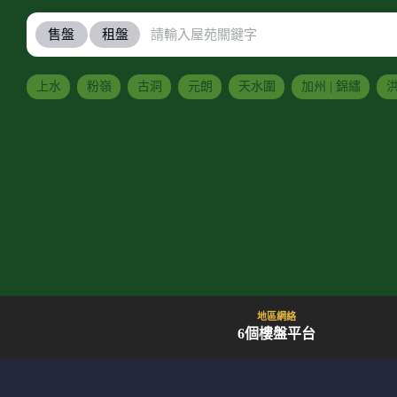
售盤
租盤
上水
粉嶺
古洞
元朗
天水圍
加州 | 錦繡
洪
地區網絡
6個樓盤平台