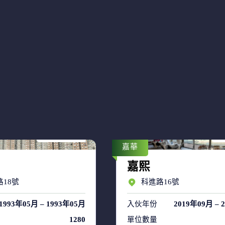
售盤 7
售
租盤 38
租
嘉華
嘉熙
18號
科進路16號
1993年05月 – 1993年05月
入伙年份
2019年09月 – 
1280
單位數量