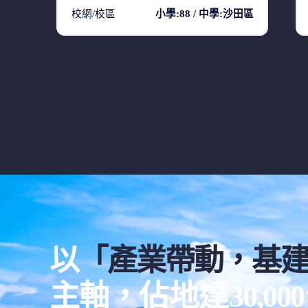
校網/校區
小學:88 / 中學:沙田區
以
「產業帶動，基
主軸，佔地達30,0