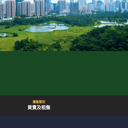
樓盤類別
買賣及租盤