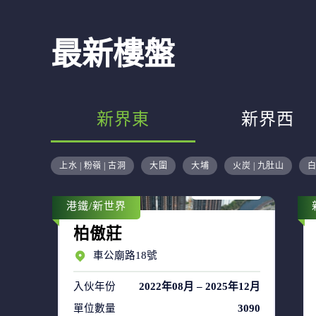
最新樓盤
新界東
新界西
售盤 44
上水 | 粉嶺 | 古洞
大圍
大埔
火炭 | 九肚山
白
租盤 63
港鐵/新世界
柏傲莊
車公廟路18號
入伙年份
2022年08月 – 2025年12月
單位數量
3090