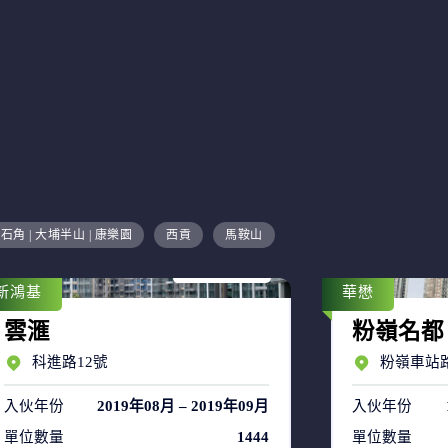
售盤 17
石角 | 大埔半山 | 康樂園
西貢
馬鞍山
租盤 35
新鴻基
華懋
雲滙
粉嶺名都
科進路12號
粉嶺車站路
入伙年份
2019年08月 – 2019年09月
入伙年份
單位數量
1444
單位數量