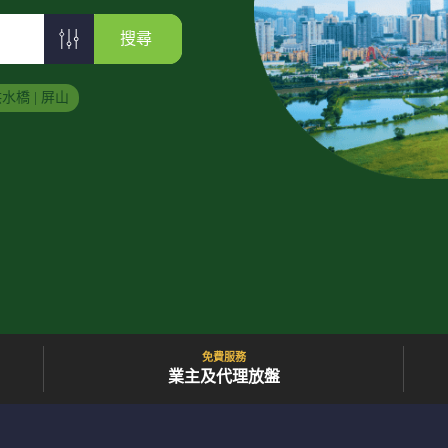
搜尋
水橋 | 屏山
免費服務
業主及代理放盤