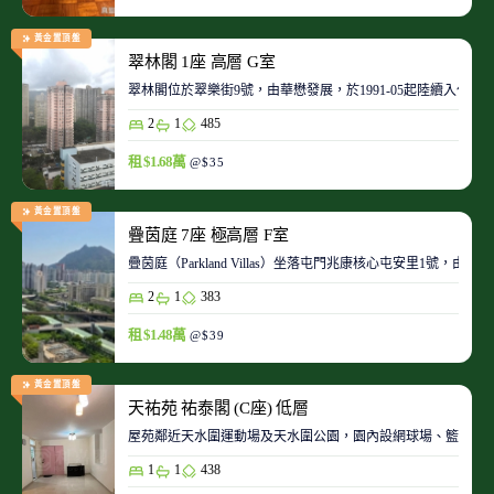
黃金置頂盤
翠林閣 1座 高層 G室
翠林閣位於翠樂街9號，由華懋發展，於1991-05起陸續入伙。
2
1
485
租 $1.68萬
@$35
黃金置頂盤
疊茵庭 7座 極高層 F室
疊茵庭（Parkland Villas）坐落屯門兆康核心屯安里1
2
1
383
租 $1.48萬
@$39
黃金置頂盤
天祐苑 祐泰閣 (C座) 低層
屋苑鄰近天水圍運動場及天水圍公園，園內設網球場、籃球場
1
1
438