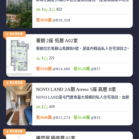
新峰花園是大埔的中低密度高尚屋苑，座落馬窩路半山位置，
3
2
823
售 $850萬
@$10,328
黃金置頂盤
薈朗 2座 低層 A02室
薈朗位於馬鞍山馬錦街9號，是區內精品私人住宅項目之一，
1
221
售 $320萬
租 $1.26萬
@$14,480
@$57
黃金置頂盤
NOVO LAND 2A期 Arreso 5座 高層 B室
NOVO LAND是屯門歷來最大規模的私人住宅項目，由新鴻基
2
419
售 $640萬
租 $1.48萬
@$15,274
@$35
黃金置頂盤
樂悠居 極高層 03室