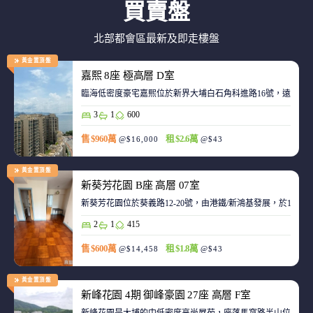
買賣盤
北部都會區最新及即走樓盤
黃金置頂盤
嘉熙 8座 極高層 D室
臨海低密度豪宅嘉熙位於新界大埔白石角科進路16號，遠離都
3
1
600
售 $960萬
租 $2.6萬
@$16,000
@$43
黃金置頂盤
新葵芳花園 B座 高層 07室
新葵芳花園位於葵義路12-20號，由港鐵/新鴻基發展，於198
2
1
415
售 $600萬
租 $1.8萬
@$14,458
@$43
黃金置頂盤
新峰花園 4期 御峰豪園 27座 高層 F室