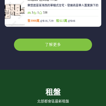
樂悠居是荃灣西的單幢式住宅，發展商是華人置業旗下的廣生
3
1
538
售 $900萬
租 $2.5萬
@$16,729
@$46
了解更多
租盤
北部都會區最新租盤