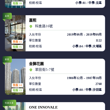
校網/校區
小學:81 / 中學:北區
租盤 39
嘉華
嘉熙
科進路16號
入伙年份
2019年09月 – 2019年09月
單位數量
1122
售盤 15
校網/校區
小學:84 / 中學:大埔區
租盤 35
華懋
金獅花園
翠田街5-7號
入伙年份
1986年12月 – 1987年10月
單位數量
2768
售盤 14
校網/校區
小學:88 / 中學:沙田區
租盤 33
恒基兆業
ONE INNOVALE