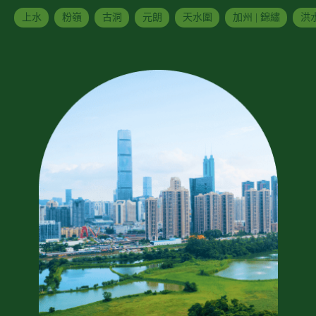
上水
粉嶺
古洞
元朗
天水圍
加州 | 錦繡
洪水