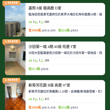
黃金置頂盤
嘉熙 8座 極高層 D室
臨海低密度豪宅嘉熙位於新界大埔白石角科進路16號，遠離都
3
1
600
售 $960萬
租 $2.6萬
@$16,000
@$43
黃金置頂盤
沙田第一城 4期 40座 低層 F室
沙田大型藍籌屋苑沙田第一城位於沙田市第一號地段，因此整
1
1
284
租 $1.3萬
@$46
黃金置頂盤
新葵芳花園 B座 高層 07室
新葵芳花園位於葵義路12-20號，由港鐵/新鴻基發展，於198
2
1
415
售 $600萬
租 $1.8萬
@$14,458
@$43