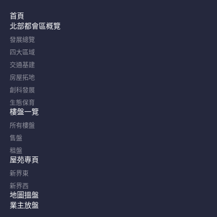
首頁
北部都會區概覽​
發展總覽
四大區域
交通基建
房屋拓地
創科發展
生態保育
樓盤一覽
所有樓盤
售盤
租盤
屋苑專頁
新界東
新界西
地圖搵盤
業主放盤