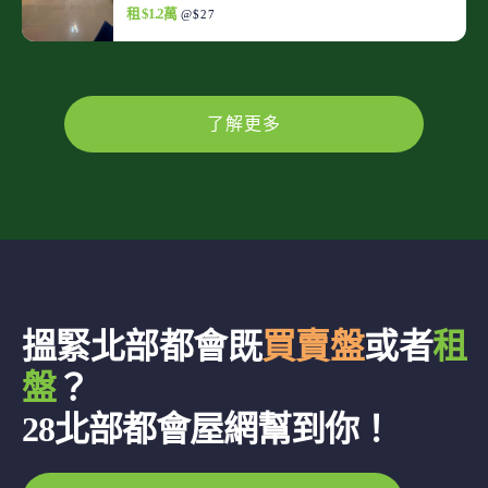
租 $1.2萬
@$27
了解更多
搵緊北部都會既
買賣盤
或者
租
盤
？
28北部都會屋網幫到你！