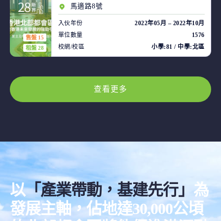
馬適路8號
入伙年份
2022年05月 – 2022年10月
單位數量
1576
售盤 15
校網/校區
小學:81 / 中學:北區
租盤 28
查看更多
以
「產業帶動，基建先行」
為
發展主軸，佔地達30,000公頃