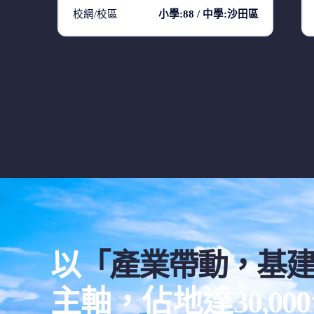
校網/校區
小學:88 / 中學:沙田區
以
「產業帶動，基
主軸，佔地達30,0