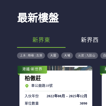
最新樓盤
新界東
新界西
售盤 44
上水 | 粉嶺 | 古洞
大圍
大埔
火炭 | 九肚山
白
租盤 63
港鐵/新世界
柏傲莊
車公廟路18號
入伙年份
2022年08月 – 2025年12月
單位數量
3090