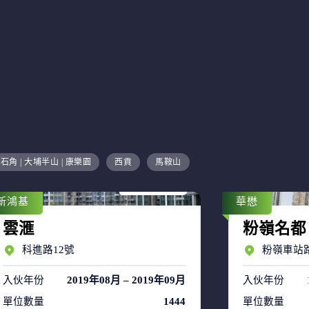
售盤 17
石角 | 大埔半山 | 康樂園
西貢
馬鞍山
租盤 36
新鴻基
華懋
雲滙
粉嶺名都
科進路12號
粉嶺車站路
入伙年份
2019年08月 – 2019年09月
入伙年份
單位數量
1444
單位數量