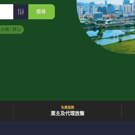
搜尋
水橋 | 屏山
免費服務
業主及代理放盤