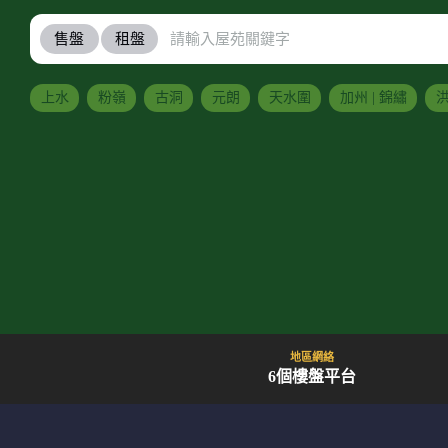
售盤
租盤
上水
粉嶺
古洞
元朗
天水圍
加州 | 錦繡
洪
地區網絡
6個樓盤平台