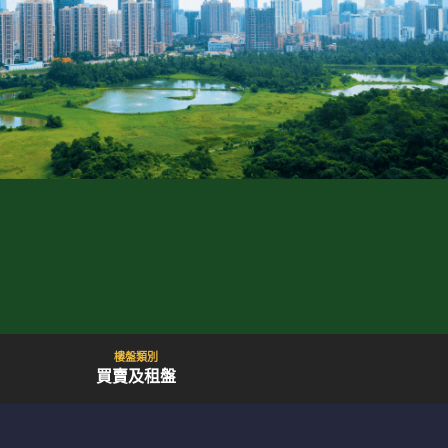
樓盤類別
買賣及租盤