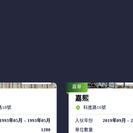
售盤 7
售
租盤 39
租
嘉華
嘉熙
18號
科進路16號
1993年05月 – 1993年05月
入伙年份
2019年09月 – 
1280
單位數量