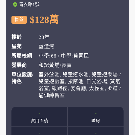
青衣路1號
$128萬
售盤
樓齡
23年
屋苑
藍澄灣
所屬校網
小學:66 / 中學:葵青區
發展商
和記黃埔/長實
單位設施/
室外泳池, 兒童嬉水池, 兒童遊樂場 /
特色
兒童遊戲室, 按摩池, 日光浴場, 蒸氣
浴室, 緩跑徑, 宴會廳, 太極圈, 柔道 /
瑜伽練習室
-
-
實用面積
睡房
-
-