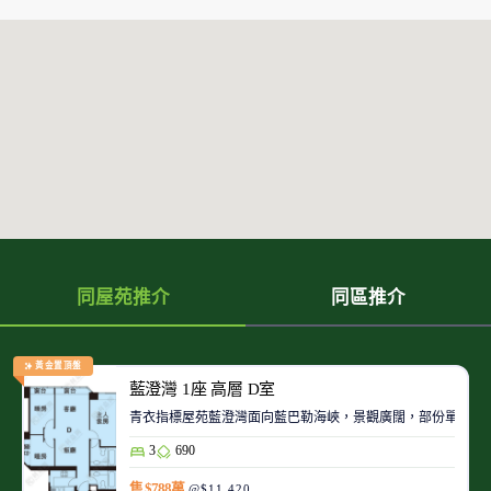
同屋苑推介
同區推介
黃金置頂盤
藍澄灣 1座 高層 D室
青衣指標屋苑藍澄灣面向藍巴勒海峽，景觀廣闊，部份單位可
3
690
售 $788萬
@$11,420