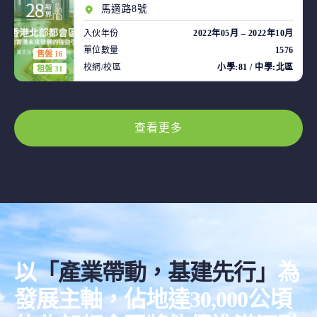
馬適路8號
入伙年份
2022年05月 – 2022年10月
單位數量
1576
售盤 16
校網/校區
小學:81 / 中學:北區
租盤 31
查看更多
以
「產業帶動，基建先行」
為
發展主軸，佔地達30,000公頃