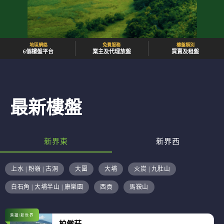
地區網絡
免費服務
樓盤類別
6個樓盤平台
業主及代理放盤
買賣及租盤
最新樓盤
新界東
新界西
上水 | 粉嶺 | 古洞
大圍
大埔
火炭 | 九肚山
白石角 | 大埔半山 | 康樂園
西貢
馬鞍山
港鐵/新世界