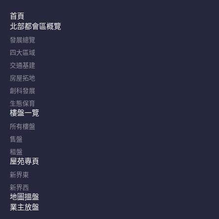
首頁
北部都會區概覽​
發展總覽
四大區域
交通基建
房屋拓地
創科發展
生態保育
樓盤一覽
所有樓盤
售盤
租盤
屋苑專頁
新界東
新界西
地圖搵盤
業主放盤