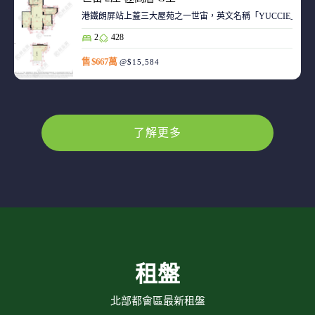
港鐵朗屏站上蓋三大屋苑之一世宙，英文名稱「YUCCIE」，意指
2
428
售 $667萬
@$15,584
了解更多
租盤
北部都會區最新租盤