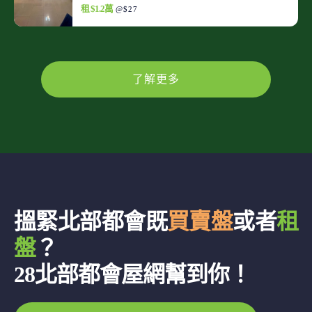
租 $1.2萬
@$27
了解更多
搵緊北部都會既
買賣盤
或者
租
盤
？
28北部都會屋網幫到你！