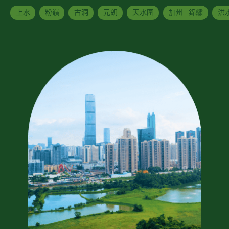
上水
粉嶺
古洞
元朗
天水圍
加州 | 錦繡
洪水