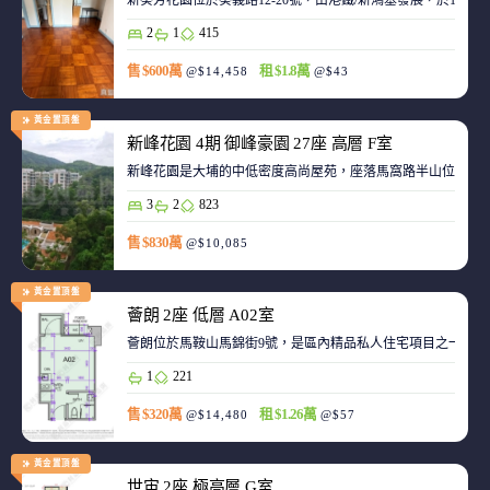
新葵芳花園位於葵義路12-20號，由港鐵/新鴻基發展，於198
2
1
415
售 $600萬
租 $1.8萬
@$14,458
@$43
黃金置頂盤
新峰花園 4期 御峰豪園 27座 高層 F室
新峰花園是大埔的中低密度高尚屋苑，座落馬窩路半山位置，
3
2
823
售 $830萬
@$10,085
黃金置頂盤
薈朗 2座 低層 A02室
薈朗位於馬鞍山馬錦街9號，是區內精品私人住宅項目之一，
1
221
售 $320萬
租 $1.26萬
@$14,480
@$57
黃金置頂盤
世宙 2座 極高層 G室