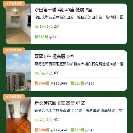
黃金置頂盤
沙田第一城 4期 40座 低層 F室
沙田大型藍籌屋苑沙田第一城位於沙田市第一號地段，因此整
1
1
284
租 $1.3萬
@$46
黃金置頂盤
嘉熙 8座 極高層 D室
臨海低密度豪宅嘉熙位於新界大埔白石角科進路16號，遠離都
3
1
600
售 $960萬
租 $2.6萬
@$16,000
@$43
黃金置頂盤
新葵芳花園 B座 高層 07室
新葵芳花園位於葵義路12-20號，由港鐵/新鴻基發展，於198
2
1
415
售 $600萬
租 $1.8萬
@$14,458
@$43