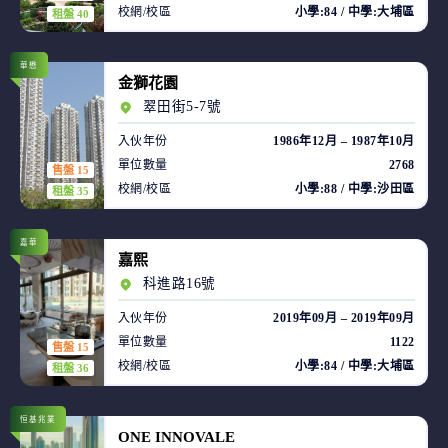
校網/校區
小學:84 / 中學:大埔區
租盤 40
華懋
金獅花園
翠田街5-7號
入伙年份
1986年12月 – 1987年10月
單位數量
2768
售盤 15
校網/校區
小學:88 / 中學:沙田區
租盤 35
嘉華
嘉熙
科進路16號
入伙年份
2019年09月 – 2019年09月
單位數量
1122
售盤 15
校網/校區
小學:84 / 中學:大埔區
租盤 36
恒基兆業
ONE INNOVALE