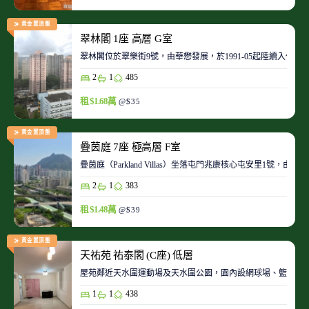
黃金置頂盤
翠林閣 1座 高層 G室
翠林閣位於翠樂街9號，由華懋發展，於1991-05起陸續入伙。
2
1
485
租 $1.68萬
@$35
黃金置頂盤
疊茵庭 7座 極高層 F室
疊茵庭（Parkland Villas）坐落屯門兆康核心屯安里1
2
1
383
租 $1.48萬
@$39
黃金置頂盤
天祐苑 祐泰閣 (C座) 低層
屋苑鄰近天水圍運動場及天水圍公園，園內設網球場、籃球場
1
1
438