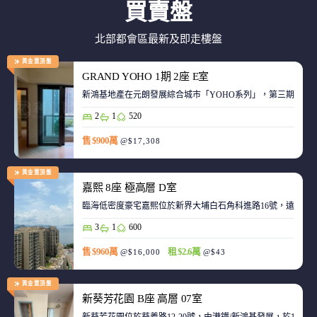
買賣盤
北部都會區最新及即走樓盤
黃金置頂盤
GRAND YOHO 1期 2座 E室
2
1
520
售 $900萬
@$17,308
黃金置頂盤
嘉熙 8座 極高層 D室
臨海低密度豪宅嘉熙位於新界大埔白石角科進路16號，遠離都
3
1
600
售 $960萬
租 $2.6萬
@$16,000
@$43
黃金置頂盤
新葵芳花園 B座 高層 07室