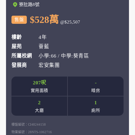
寮肚路8號
$528萬
售盤
@$25,507
樓齡
4年
屋苑
薈藍
所屬校網
小學:66 / 中學:葵青區
發展商
宏安集團
207呎
-
實用面積
睡房
2
1
大廳
廁所
樓盤編號：
CI48244158
物業編號：
28NTS-1062716