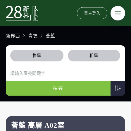
業主登入
新界西
青衣
薈藍
售盤
租盤
搜尋
薈藍 高層 A02室