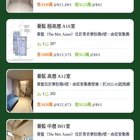
售 $438萬
租 $1.25萬
@$21,683
@$62
薈藍 極高層 A16室
薈藍（The Met. Azure）位於青衣寮肚路8號，由宏安
1
207
售 $488萬
租 $1.3萬
@$23,575
@$63
薈藍 高層 A12室
薈藍位於寮肚路8號，由宏安集團發展，於2022-03起陸續入伙
1
202
售 $458萬
租 $1.24萬
@$22,673
@$61
薈藍 中層 B01室
薈藍（The Met. Azure）位於青衣寮肚路8號，由宏安