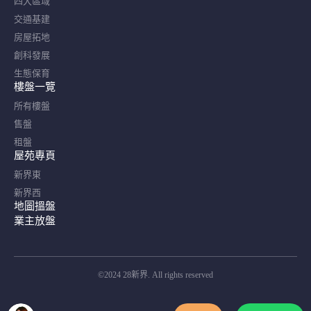
四大區域
交通基建
房屋拓地
創科發展
生態保育
樓盤一覽
所有樓盤
售盤
租盤
屋苑專頁
新界東
新界西
地圖搵盤
業主放盤
©2024 28新界. All rights reserved