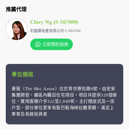
推薦代理
Clary Ng (S-567600)
利嘉閣地產有限公司 C-002504
立即預約諮詢
單位描述
薈藍（The Met. Azure）位於青衣寮肚路8號，由宏安
集團開發，屬區內矚目住宅項目。項目共提供320個單
位，實用面積介乎322至2,049呎，主打開放式及一房
戶型，部分單位更享有藍巴勒海峽壯麗景觀，滿足上
車客及長線投資者