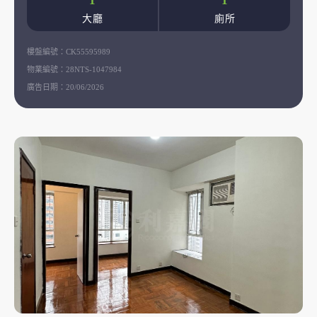
1
1
大廳
廁所
樓盤編號：
CK55595989
物業編號：
28NTS-1047984
廣告日期：
20/06/2026