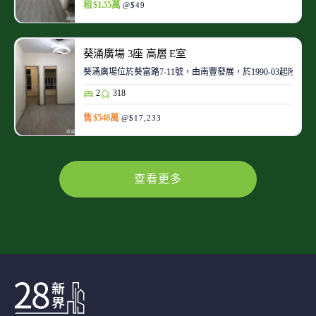
租 $1.55萬
@$49
葵涌廣場 3座 高層 E室
葵涌廣場位於葵富路7-11號，由南豐發展，於1990-03起陸
2
318
售 $548萬
@$17,233
查看更多