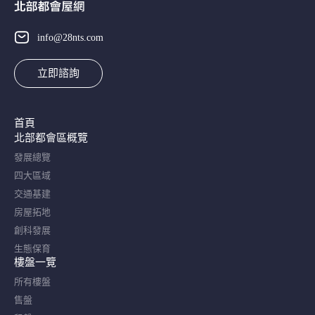
info@28nts.com
立即諮詢
首頁
北部都會區概覽​
發展總覽
四大區域
交通基建
房屋拓地
創科發展
生態保育
樓盤一覽
所有樓盤
售盤