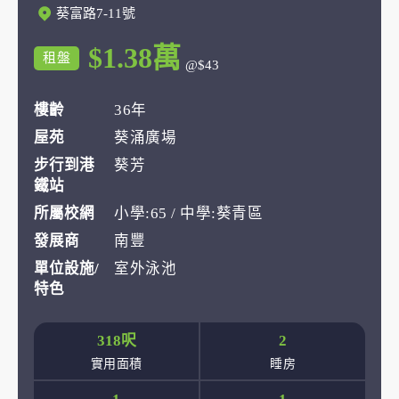
葵富路7-11號
$1.38萬
租盤
@$43
樓齡
36年
屋苑
葵涌廣場
步行到港
葵芳
鐵站
所屬校網
小學:65 / 中學:葵青區
發展商
南豐
單位設施/
室外泳池
特色
318呎
2
實用面積
睡房