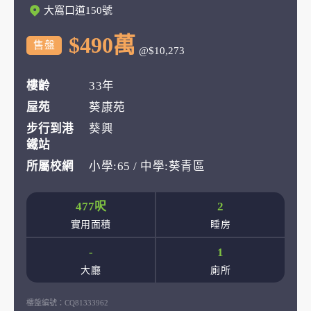
大窩口道150號
$490萬
售盤
@$10,273
樓齡
33年
屋苑
葵康苑
步行到港
葵興
鐵站
所屬校網
小學:65 / 中學:葵青區
477呎
2
實用面積
睡房
-
1
大廳
廁所
樓盤編號：
CQ81333962