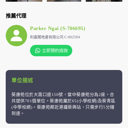
推薦代理
Parker Ngai (S-706695)
利嘉閣地產有限公司 C-002504
立即預約諮詢
單位描述
葵康苑位於大窩口道150號，當中葵康苑分為2座，合
共提供701個單位。葵康苑屬於65(小學校網)及葵青區
(中學校網)。葵康苑鄰近港鐵葵興站，只需步行5分鐘
到達。