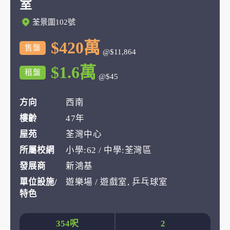
室
荃景圍102號
$420萬
售盤
@$11,864
$1.6萬
租盤
@$45
方向
西南
樓齡
47年
屋苑
荃灣中心
所屬校網
小學:62 / 中學:荃灣區
發展商
新鴻基
單位設施/
遊樂場 / 遊戲室, 乒乓球室
特色
354呎
2