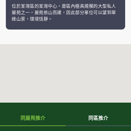
位於荃灣區的荃灣中心，是區內極具規模的大型私人
屋苑之一，屋苑依山而建，因此部分單位可以望到翠
綠山景，環境恬靜。
同屋苑推介
同區推介