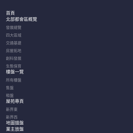
首頁
北部都會區概覽​
發展總覽
四大區域
交通基建
房屋拓地
創科發展
生態保育
樓盤一覽
所有樓盤
售盤
租盤
屋苑專頁
新界東
新界西
地圖搵盤
業主放盤