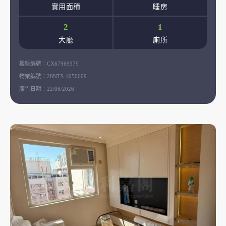
實用面積
睡房
2
1
大廳
廁所
樓盤編號：
CX67969979
物業編號：
28NTS-1050609
廣告日期：
22/06/2026