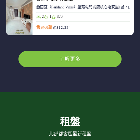
疊茵庭（Parkland Villas）坐落屯門兆康核心屯安里1
2
1
376
售 $460萬
@$12,234
了解更多
租盤
北部都會區最新租盤