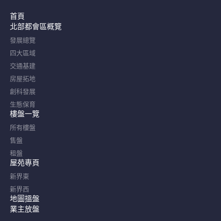
首頁
北部都會區概覽​
發展總覽
四大區域
交通基建
房屋拓地
創科發展
生態保育
樓盤一覽
所有樓盤
售盤
租盤
屋苑專頁
新界東
新界西
地圖搵盤
業主放盤