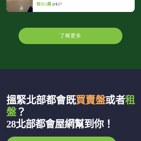
租 $1.2萬
@$27
了解更多
搵緊北部都會既
買賣盤
或者
租
盤
？
28北部都會屋網幫到你！