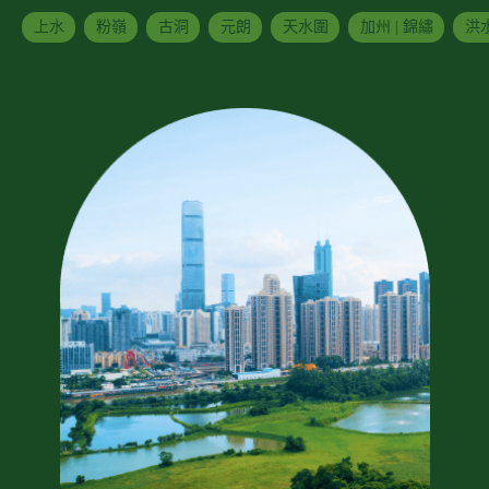
上水
粉嶺
古洞
元朗
天水圍
加州 | 錦繡
洪水