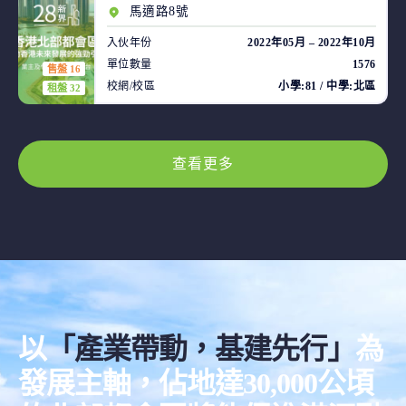
馬適路8號
入伙年份
2022年05月 – 2022年10月
單位數量
1576
售盤 16
校網/校區
小學:81 / 中學:北區
租盤 32
查看更多
以
「產業帶動，基建先行」
為
發展主軸，佔地達30,000公頃