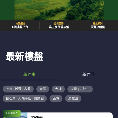
地區網絡
免費服務
樓盤類別
6個樓盤平台
業主及代理放盤
買賣及租盤
最新樓盤
新界東
新界西
上水 | 粉嶺 | 古洞
大圍
大埔
火炭 | 九肚山
白石角 | 大埔半山 | 康樂園
西貢
馬鞍山
港鐵/新世界