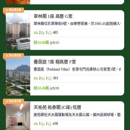
黃金置頂盤
翠林閣 1座 高層 G室
翠林閣位於翠樂街9號，由華懋發展，於1991-05起陸續入伙。
2
1
485
租 $1.68萬
@$35
黃金置頂盤
疊茵庭 7座 極高層 F室
疊茵庭（Parkland Villas）坐落屯門兆康核心屯安里1
2
1
383
租 $1.48萬
@$39
黃金置頂盤
天祐苑 祐泰閣 (C座) 低層
屋苑鄰近天水圍運動場及天水圍公園，園內設網球場、籃球場
1
1
438