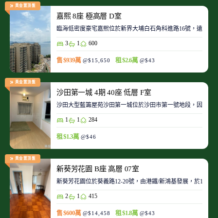
黃金置頂盤
嘉熙 8座 極高層 D室
臨海低密度豪宅嘉熙位於新界大埔白石角科進路16號，遠離都
3
1
600
售 $939萬
租 $2.6萬
@$15,650
@$43
黃金置頂盤
沙田第一城 4期 40座 低層 F室
沙田大型藍籌屋苑沙田第一城位於沙田市第一號地段，因此整
1
1
284
租 $1.3萬
@$46
黃金置頂盤
新葵芳花園 B座 高層 07室
新葵芳花園位於葵義路12-20號，由港鐵/新鴻基發展，於198
2
1
415
售 $600萬
租 $1.8萬
@$14,458
@$43