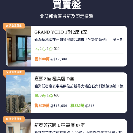
買賣盤
北部都會區最新及即走樓盤
黃金置頂盤
GRAND YOHO 1期 2座 E室
2
1
520
售 $900萬
@$17,308
黃金置頂盤
嘉熙 8座 極高層 D室
臨海低密度豪宅嘉熙位於新界大埔白石角科進路16號，遠離都
3
1
600
售 $939萬
租 $2.6萬
@$15,650
@$43
黃金置頂盤
新葵芳花園 B座 高層 07室