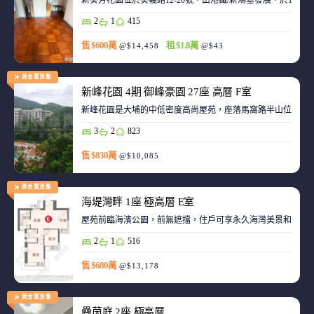
新葵芳花園位於葵義路12-20號，由港鐵/新鴻基發展，於198
2
1
415
售 $600萬
租 $1.8萬
@$14,458
@$43
黃金置頂盤
新峰花園 4期 御峰豪園 27座 高層 F室
新峰花園是大埔的中低密度高尚屋苑，座落馬窩路半山位置，
3
2
823
售 $830萬
@$10,085
黃金置頂盤
海堤灣畔 1座 極高層 E室
屋苑前臨海濱公園，前無遮擋，住戶可享永久海灣美景和赤鱲角機
2
1
516
售 $680萬
@$13,178
黃金置頂盤
疊茵庭 2座 極高層