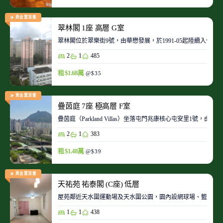
黃金置頂盤
翠林閣 1座 高層 G室
翠林閣位於翠樂街9號，由華懋發展，於1991-05起陸續入伙。
2
1
485
租 $1.68萬
@$35
黃金置頂盤
疊茵庭 7座 極高層 F室
疊茵庭（Parkland Villas）坐落屯門兆康核心屯安里1
2
1
383
租 $1.48萬
@$39
黃金置頂盤
天祐苑 祐泰閣 (C座) 低層
屋苑鄰近天水圍運動場及天水圍公園，園內設網球場、籃球場
1
1
438