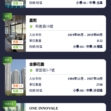
校網/校區
小學:81 / 中學:北區
租盤 39
嘉華
嘉熙
科進路16號
入伙年份
2019年09月 – 2019年09月
單位數量
1122
售盤 15
校網/校區
小學:84 / 中學:大埔區
租盤 35
華懋
金獅花園
翠田街5-7號
入伙年份
1986年12月 – 1987年10月
單位數量
2768
售盤 14
校網/校區
小學:88 / 中學:沙田區
租盤 33
恒基兆業
ONE INNOVALE