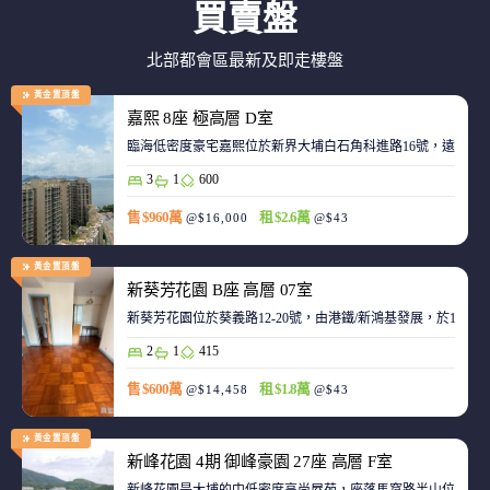
買賣盤
北部都會區最新及即走樓盤
黃金置頂盤
嘉熙 8座 極高層 D室
臨海低密度豪宅嘉熙位於新界大埔白石角科進路16號，遠離都
3
1
600
售 $960萬
租 $2.6萬
@$16,000
@$43
黃金置頂盤
新葵芳花園 B座 高層 07室
新葵芳花園位於葵義路12-20號，由港鐵/新鴻基發展，於198
2
1
415
售 $600萬
租 $1.8萬
@$14,458
@$43
黃金置頂盤
新峰花園 4期 御峰豪園 27座 高層 F室