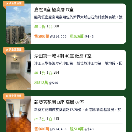
黃金置頂盤
嘉熙 8座 極高層 D室
臨海低密度豪宅嘉熙位於新界大埔白石角科進路16號，遠離都
3
1
600
售 $960萬
租 $2.6萬
@$16,000
@$43
黃金置頂盤
沙田第一城 4期 40座 低層 F室
沙田大型藍籌屋苑沙田第一城位於沙田市第一號地段，因此整
1
1
284
租 $1.3萬
@$46
黃金置頂盤
新葵芳花園 B座 高層 07室
新葵芳花園位於葵義路12-20號，由港鐵/新鴻基發展，於198
2
1
415
售 $600萬
租 $1.8萬
@$14,458
@$43