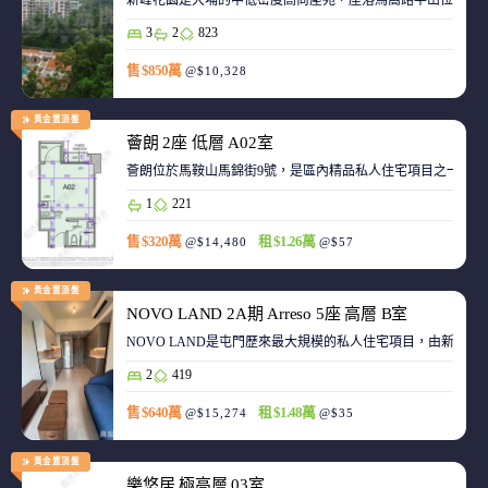
新峰花園是大埔的中低密度高尚屋苑，座落馬窩路半山位置，
3
2
823
售 $850萬
@$10,328
黃金置頂盤
薈朗 2座 低層 A02室
薈朗位於馬鞍山馬錦街9號，是區內精品私人住宅項目之一，
1
221
售 $320萬
租 $1.26萬
@$14,480
@$57
黃金置頂盤
NOVO LAND 2A期 Arreso 5座 高層 B室
NOVO LAND是屯門歷來最大規模的私人住宅項目，由新鴻基
2
419
售 $640萬
租 $1.48萬
@$15,274
@$35
黃金置頂盤
樂悠居 極高層 03室