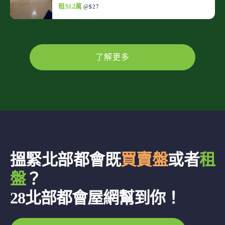
租 $1.2萬
@$27
了解更多
搵緊北部都會既
買賣盤
或者
租
盤
？
28北部都會屋網幫到你！