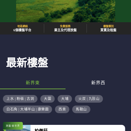
地區網絡
免費服務
樓盤類別
6個樓盤平台
業主及代理放盤
買賣及租盤
最新樓盤
新界東
新界西
上水 | 粉嶺 | 古洞
大圍
大埔
火炭 | 九肚山
白石角 | 大埔半山 | 康樂園
西貢
馬鞍山
港鐵/新世界