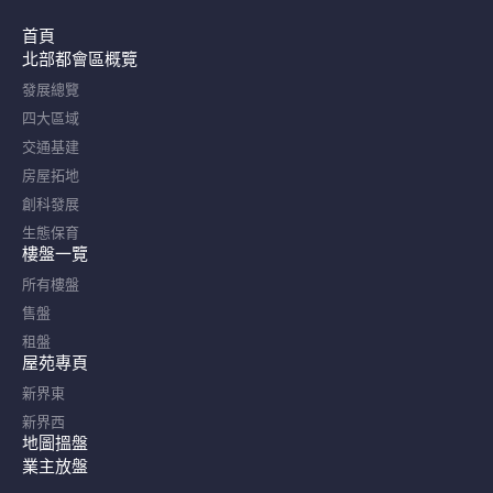
首頁
北部都會區概覽​
發展總覽
四大區域
交通基建
房屋拓地
創科發展
生態保育
樓盤一覽
所有樓盤
售盤
租盤
屋苑專頁
新界東
新界西
地圖搵盤
業主放盤