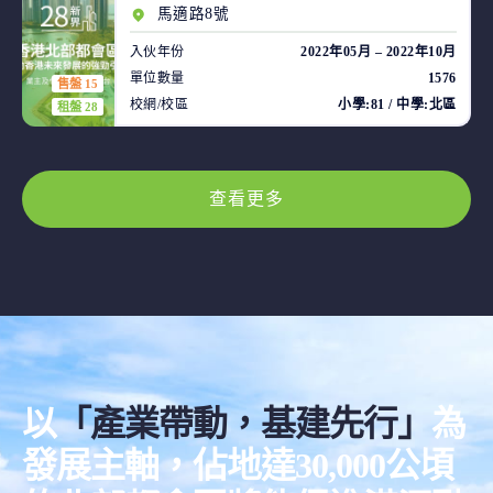
馬適路8號
入伙年份
2022年05月 – 2022年10月
單位數量
1576
售盤 15
校網/校區
小學:81 / 中學:北區
租盤 28
查看更多
以
「產業帶動，基建先行」
為
發展主軸，佔地達30,000公頃