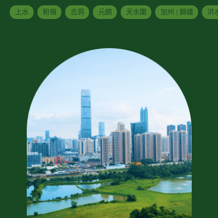
上水
粉嶺
古洞
元朗
天水圍
加州 | 錦繡
洪水