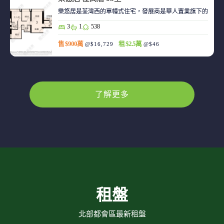
樂悠居是荃灣西的單幢式住宅，發展商是華人置業旗下的廣生
3
1
538
售 $900萬
租 $2.5萬
@$16,729
@$46
了解更多
租盤
北部都會區最新租盤