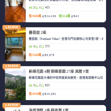
新葵芳花園位於葵義路12-20號，由港鐵/新鴻基發展，於198
2
1
415
售 $600萬
租 $1.8萬
@$14,458
@$43
黃金置頂盤
疊茵庭 2座
疊茵庭（Parkland Villas）坐落屯門兆康核心屯安里1
3
2
575
售 $568萬
@$9,878
黃金置頂盤
新峰花園 4期 御峰豪園 27座 高層 F室
新峰花園是大埔的中低密度高尚屋苑，座落馬窩路半山位置，
3
2
823
售 $830萬
@$10,085
黃金置頂盤
海堤灣畔 1座 極高層 E室