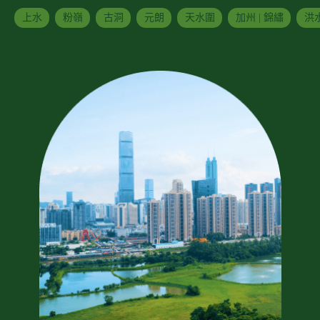
上水
粉嶺
古洞
元朗
天水圍
加州 | 錦繡
洪水