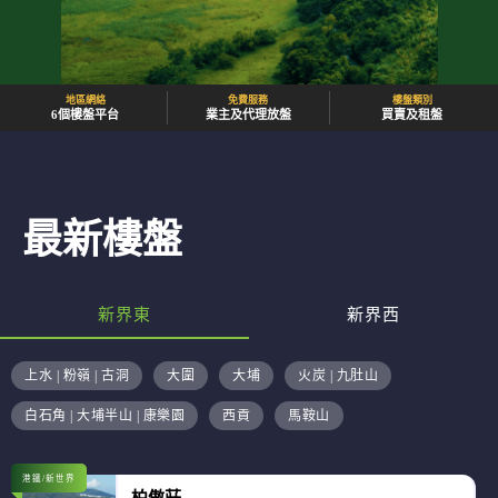
地區網絡
免費服務
樓盤類別
6個樓盤平台
業主及代理放盤
買賣及租盤
最新樓盤
新界東
新界西
上水 | 粉嶺 | 古洞
大圍
大埔
火炭 | 九肚山
白石角 | 大埔半山 | 康樂園
西貢
馬鞍山
港鐵/新世界