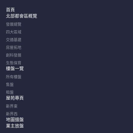
首頁
北部都會區概覽​
發展總覽
四大區域
交通基建
房屋拓地
創科發展
生態保育
樓盤一覽
所有樓盤
售盤
租盤
屋苑專頁
新界東
新界西
地圖搵盤
業主放盤