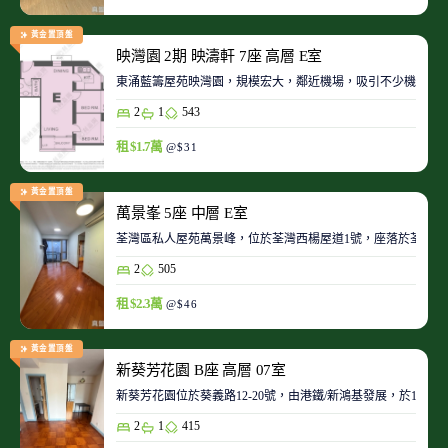
黃金置頂盤
映灣園 2期 映濤軒 7座 高層 E室
東涌藍籌屋苑映灣園，規模宏大，鄰近機場，吸引不少機師及
2
1
543
租 $1.7萬
@$31
黃金置頂盤
萬景峯 5座 中層 E室
荃灣區私人屋苑萬景峰，位於荃灣西楊屋道1號，座落於荃灣
2
505
租 $2.3萬
@$46
黃金置頂盤
新葵芳花園 B座 高層 07室
新葵芳花園位於葵義路12-20號，由港鐵/新鴻基發展，於198
2
1
415