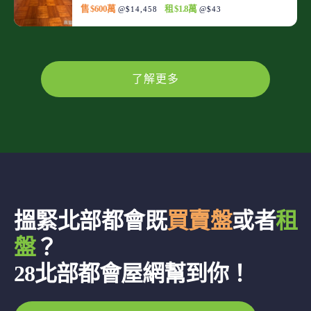
售 $600萬
租 $1.8萬
@$14,458
@$43
了解更多
搵緊北部都會既
買賣盤
或者
租
盤
？
28北部都會屋網幫到你！