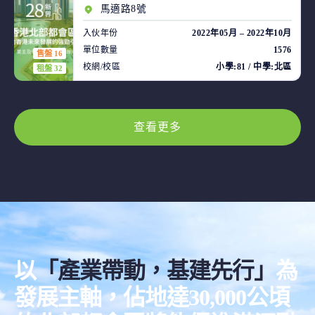
馬適路8號
入伙年份
2022年05月 – 2022年10月
單位數量
1576
售盤 16
校網/校區
小學:81 / 中學:北區
租盤 32
查看更多
以
「產業帶動，基建先行」
為
發展主軸，佔地達30,000公頃