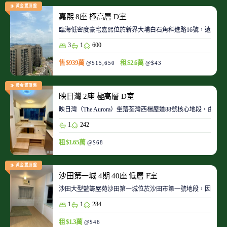
黃金置頂盤
嘉熙 8座 極高層 D室
臨海低密度豪宅嘉熙位於新界大埔白石角科進路16號，遠離都
3
1
600
售 $939萬
租 $2.6萬
@$15,650
@$43
黃金置頂盤
映日灣 2座 極高層 D室
映日灣（The Aurora）坐落荃灣西楊屋道88號核心地段
1
242
租 $1.65萬
@$68
黃金置頂盤
沙田第一城 4期 40座 低層 F室
沙田大型藍籌屋苑沙田第一城位於沙田市第一號地段，因此整
1
1
284
租 $1.3萬
@$46