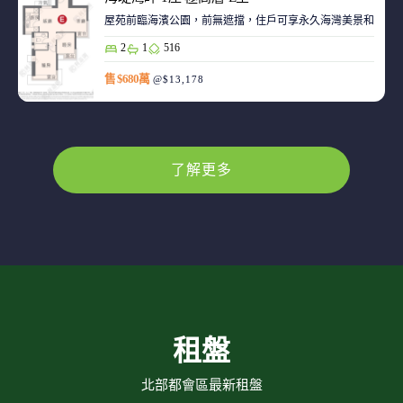
屋苑前臨海濱公園，前無遮擋，住戶可享永久海灣美景和赤鱲角機
2
1
516
售 $680萬
@$13,178
了解更多
租盤
北部都會區最新租盤