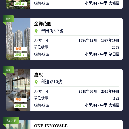
校網/校區
小學:84 / 中學:大埔區
租盤 40
華懋
金獅花園
翠田街5-7號
入伙年份
1986年12月 – 1987年10月
單位數量
2768
售盤 15
校網/校區
小學:88 / 中學:沙田區
租盤 35
嘉華
嘉熙
科進路16號
入伙年份
2019年09月 – 2019年09月
單位數量
1122
售盤 15
校網/校區
小學:84 / 中學:大埔區
租盤 37
恒基兆業
ONE INNOVALE