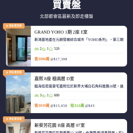
買賣盤
北部都會區最新及即走樓盤
黃金置頂盤
GRAND YOHO 1期 2座 E室
2
1
520
售 $900萬
@$17,308
黃金置頂盤
嘉熙 8座 極高層 D室
臨海低密度豪宅嘉熙位於新界大埔白石角科進路16號，遠離都
3
1
600
售 $939萬
租 $2.6萬
@$15,650
@$43
黃金置頂盤
新葵芳花園 B座 高層 07室